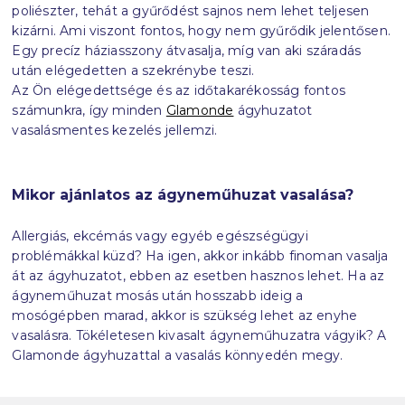
poliészter, tehát a gyűrődést sajnos nem lehet teljesen
kizárni. Ami viszont fontos, hogy nem gyűrődik jelentősen.
Egy precíz háziasszony átvasalja, míg van aki száradás
után elégedetten a szekrénybe teszi.
Az Ön elégedettsége és az időtakarékosság fontos
számunkra, így minden
Glamonde
ágyhuzatot
vasalásmentes kezelés jellemzi.
Mikor ajánlatos az ágyneműhuzat vasalása?
Allergiás, ekcémás vagy egyéb egészségügyi
problémákkal küzd? Ha igen, akkor inkább finoman vasalja
át az ágyhuzatot, ebben az esetben hasznos lehet. Ha az
ágyneműhuzat mosás után hosszabb ideig a
mosógépben marad, akkor is szükség lehet az enyhe
vasalásra. Tökéletesen kivasalt ágyneműhuzatra vágyik? A
Glamonde ágyhuzattal a vasalás könnyedén megy.