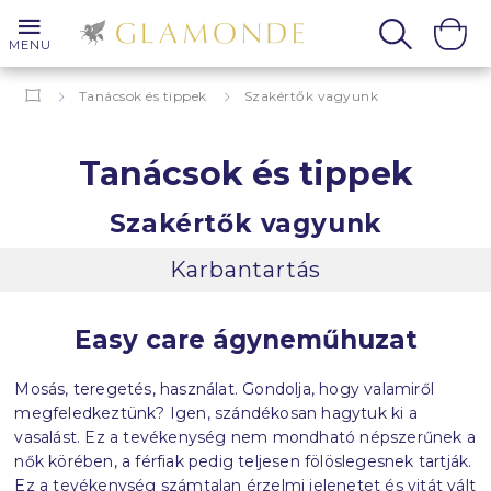
MENU
Tanácsok és tippek
Szakértők vagyunk
Tanácsok és tippek
Szakértők vagyunk
Karbantartás
Easy care ágyneműhuzat
Mosás, teregetés, használat. Gondolja, hogy valamiről
megfeledkeztünk? Igen, szándékosan hagytuk ki a
vasalást. Ez a tevékenység nem mondható népszerűnek a
nők körében, a férfiak pedig teljesen fölöslegesnek tartják.
Ez a tevékenység számtalan érzelmi jelenetet és vitát vált