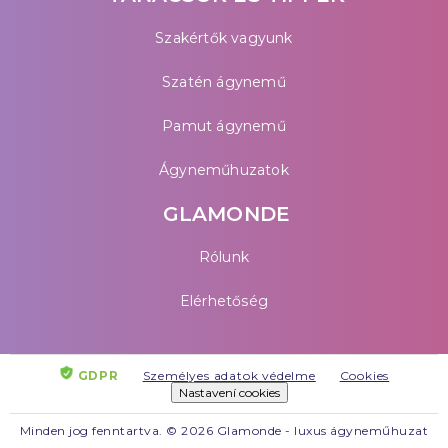
Szakértők vagyunk
Szatén ágynemű
Pamut ágynemű
Ágyneműhuzatok
GLAMONDE
Rólunk
Elérhetőség
GDPR
Személyes adatok védelme
Cookies
Nastavení cookies
Minden jog fenntartva. © 2026 Glamonde - luxus ágyneműhuzat