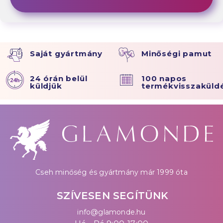
Saját gyártmány
Minőségi pamut
24 órán belül
100 napos
küldjük
termékvisszaküld
Cseh minőség és gyártmány már 1999 óta
SZÍVESEN SEGÍTÜNK
info@glamonde.hu