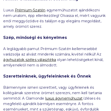
Luxus
Prémium-Szatén
agyneműhuzatot ajándékozni
nem unalom, épp ellenkezőleg! Olvassa el, miért vagyunk
erről meggyőződve és találjon egy elegáns megoldást,
amely örömöt szerez.
Szép, minőségi és kényelmes
A leglágyabb pamut Prémium-Szatén kellemesebbé
varázsolja az alvást mindenki számára, kivétel nélkül!
Az
ágyhuzatok széles választéka
olyan lehetőségeket kínál,
amilyenekről nem is álmodott.
Szeretteinknek, ügyfeleinknek és Önnek
Bármennyire ismeri szeretteit, vagy ügyfeleinek és
kollégáinak szeretne örömet szerezni, nem kell tartania
semmitől. A Glamonde
luxus ágyneműhuzat
ízléses és
megfelelő ajándék bármilyen eseményre. A fontos
eseményeket, mint a születésnap, esküvő, évfordulók