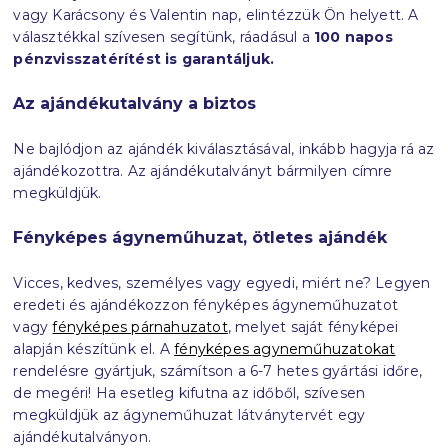
vagy Karácsony és Valentin nap, elintézzük Ön helyett. A
választékkal szívesen segítünk, ráadásul a
100 napos
pénzvisszatérítést is garantáljuk.
Az ajándékutalvány a biztos
Ne bajlódjon az ajándék kiválasztásával, inkább hagyja rá az
ajándékozottra. Az ajándékutalványt bármilyen címre
megküldjük.
Fényképes ágyneműhuzat, ötletes ajándék
Vicces, kedves, személyes vagy egyedi, miért ne? Legyen
eredeti és ajándékozzon fényképes ágyneműhuzatot
vagy
fényképes párnahuzatot
, melyet saját fényképei
alapján készítünk el. A
fényképes agyneműhuzatokat
rendelésre gyártjuk, számítson a 6-7 hetes gyártási időre,
de megéri
! Ha esetleg kifutna az időből, szívesen
megküldjük az ágyneműhuzat látványtervét egy
ajándékutalványon.