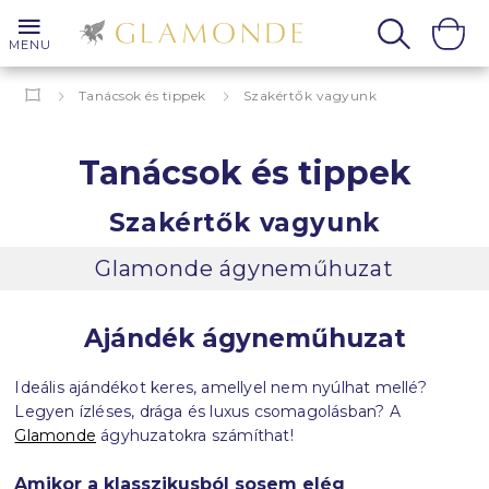
MENU
Tanácsok és tippek
Szakértők vagyunk
Tanácsok és tippek
Szakértők vagyunk
Glamonde ágyneműhuzat
Ajándék ágyneműhuzat
Ideális ajándékot keres, amellyel nem nyúlhat mellé?
Legyen ízléses, drága és luxus csomagolásban? A
Glamonde
ágyhuzatokra számíthat
!
Amikor a klasszikusból sosem elég