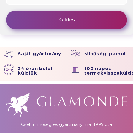
Saját gyártmány
Minőségi pamut
24 órán belül
100 napos
küldjük
termékvisszaküld
Cseh minőség és gyártmány már 1999 óta