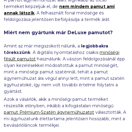
A pamut ágyneműhuzat alatt leginkább az olcsó
terméket képzeljük el, de
nem mindem pamut ami
annak látszik
. A felhasznált fonal minősége és
feldolgozása jelentősen befolyásolja a termék árát.
Miért nem gyártunk már DeLuxe pamutot?
Amint az már megszokott nálunk, a
legjobbakra
törekszünk
. A digitális nyomtatáshoz csakis
minőségi
fésült pamutot
használunk. A vászon feldolgozásánál épp
olyan kezelésekkel módosítottuk a pamut minőségét,
mint a minőségi pamut szaténnál, tehát a pamut
ágyneműhuzat ára végül annyi lett, mint a pamut szatén
ágyhuzatoké, így nem volt további értelme folytatni a
gyártást.
Azok a vásárlók, akik a minőségi pamut terméket
részesítik előnyben, inkább a kifogástalan minőségű
pamut Prémium-Szatén ágyneműhuzatot
választották. A
mi ágyhuzatunk élettartama jelentősen hosszabb, mint a
bevásárlóláncok termékjei.