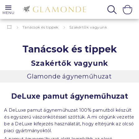
MENU
Tanácsok és tippek
Szakértők vagyunk
Tanácsok és tippek
Szakértők vagyunk
Glamonde ágyneműhuzat
DeLuxe pamut ágyneműhuzat
A DeLuxe pamut ágyneműhuzat 100% pamutból készült
és egyszerű vászonkötéssel szőttük. A mi cégünk vezette
be a DeLuxe kifejezés használatát, hogy eltérjünk az olcsó
piaci gyártmányoktól.