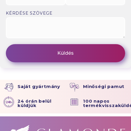
KÉRDÉSE SZÖVEGE
Saját gyártmány
Minőségi pamut
24 órán belül
100 napos
küldjük
termékvisszaküld