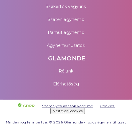
Szakértők vagyunk
Szatén ágynemű
Pamut ágynemű
Ágyneműhuzatok
GLAMONDE
Rólunk
Elérhetőség
GDPR
Személyes adatok védelme
Cookies
Nastavení cookies
Minden jog fenntartva. © 2026 Glamonde - luxus ágyneműhuzat