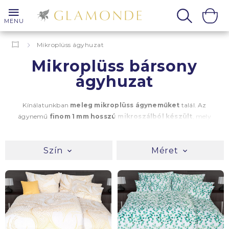
MENU
Mikroplüss ágyhuzat
Mikroplüss bársony
ágyhuzat
Kínálatunkban
meleg mikroplüss ágyneműket
talál. Az
ágynemű
finom 1 mm hosszú mikroszálból készült
, mely
gondoskodik kényelméről és minőségi pihenéséről. Saját
mikroplüss ágyneműinket rendkívüli
bársonyos puhaság
Szín
Méret
jellemez
. A mikroplüss ágynemű
cipzáras
,
könnyű
karbantartás jellemzi
,
gyorsan szárad
,
nem kell
vasalni
, többszöri mosással se veszít puhaságából. Válasszon a
színek és minták széles választékából és érje el a tökéletes
összhangot otthonában. Akár a lágy pasztell árnyalatokat,
akár a merészebb motívumokat részesíti előnyben, a luxus
mikroplüss ágyneműink minden stílus- és kényelmi igényét
kielégítik.