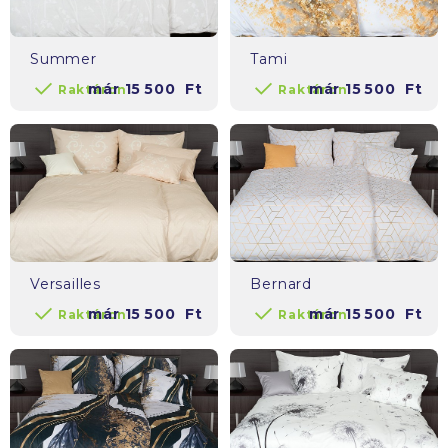
Summer
Tami
már
15 500
Ft
már
15 500
Ft
Raktáron
Raktáron
Versailles
Bernard
már
15 500
Ft
már
15 500
Ft
Raktáron
Raktáron