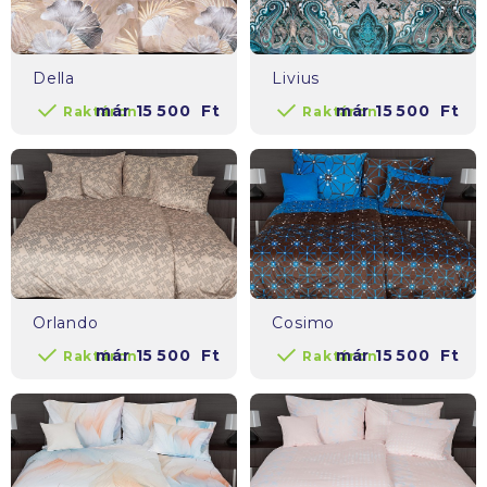
Della
Livius
már
15 500
Ft
már
15 500
Ft
Raktáron
Raktáron
Orlando
Cosimo
már
15 500
Ft
már
15 500
Ft
Raktáron
Raktáron