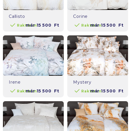
Callisto
Corine
már
15 500
Ft
már
15 500
Ft
Raktáron
Raktáron
Irene
Mystery
már
15 500
Ft
már
15 500
Ft
Raktáron
Raktáron