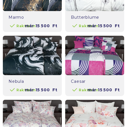
Marmo
Butterblume
már
15 500
Ft
már
15 500
Ft
Raktáron
Raktáron
Nebula
Caesar
már
15 500
Ft
már
15 500
Ft
Raktáron
Raktáron