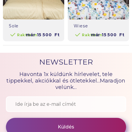
Sole
Wiese
már
15 500
Ft
már
15 500
Ft
Raktáron
Raktáron
NEWSLETTER
Havonta 1x küldünk hírlevelet, tele
tippekkel, akciókkal és ötletekkel...Maradjon
velünk...