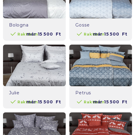
Bologna
Gosse
már
15 500
Ft
már
15 500
Ft
Raktáron
Raktáron
Julie
Petrus
már
15 500
Ft
már
15 500
Ft
Raktáron
Raktáron