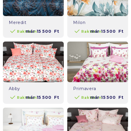
Meredit
Milon
már
15 500
Ft
már
15 500
Ft
Raktáron
Raktáron
Abby
Primavera
már
15 500
Ft
már
15 500
Ft
Raktáron
Raktáron