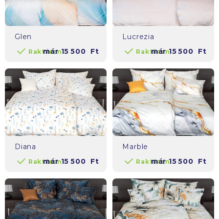
Glen
Lucrezia
már
15 500
Ft
már
15 500
Ft
Raktáron
Raktáron
Diana
Marble
már
15 500
Ft
már
15 500
Ft
Raktáron
Raktáron