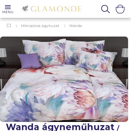
MENU
Mikroplüss ágyhuzat
Wanda
Wanda ágyneműhuzat
/