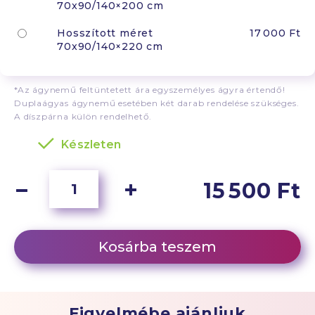
70x90/140×200 cm
Hosszított méret
17 000 Ft
70x90/140×220 cm
*Az ágynemű feltüntetett ára egyszemélyes ágyra értendő!
Duplaágyas ágynemű esetében két darab rendelése szükséges.
A díszpárna külön rendelhető.
Készleten
15 500 Ft
Kosárba teszem
Figyelmébe ajánljuk