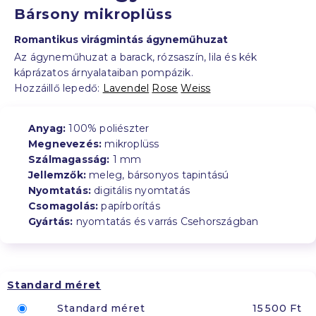
Bársony mikroplüss
Romantikus virágmintás ágyneműhuzat
Az ágyneműhuzat a barack, rózsaszín, lila és kék
káprázatos árnyalataiban pompázik.
Hozzáillő lepedő:
Lavendel
Rose
Weiss
Anyag:
100% poliészter
Megnevezés:
mikroplüss
Szálmagasság:
1 mm
Jellemzők:
meleg, bársonyos tapintású
Nyomtatás:
digitális nyomtatás
Csomagolás:
papírborítás
Gyártás:
nyomtatás és varrás Csehországban
Standard méret
Standard méret
15 500 Ft