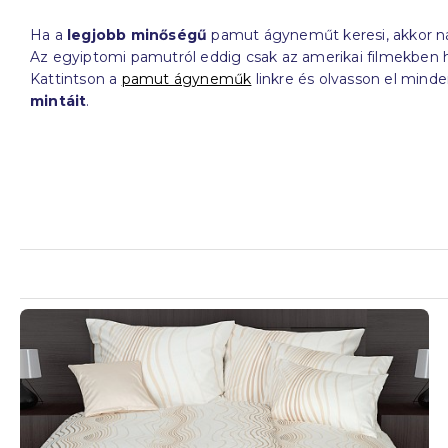
Ha a
legjobb minőségű
pamut ágyneműt keresi, akkor ná
Az egyiptomi pamutról eddig csak az amerikai filmekben 
Kattintson a
pamut ágyneműk
linkre és olvasson el min
mintáit
.