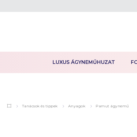
LUXUS ÁGYNEMŰHUZAT
F
Tanácsok és tippek
Anyagok
Pamut ágynemű