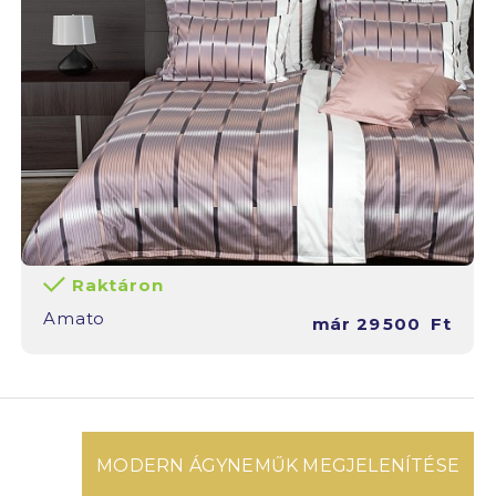
Raktáron
Amato
már
29 500
Ft
MODERN ÁGYNEMŰK MEGJELENÍTÉSE