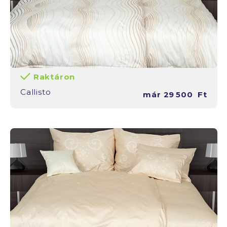
Raktáron
Callisto
már
29 500
Ft