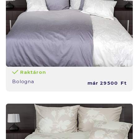
Raktáron
Bologna
már
29 500
Ft