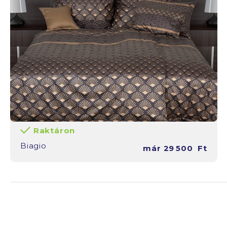
Raktáron
Biagio
már
29 500
Ft