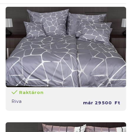
Raktáron
Riva
már
29 500
Ft