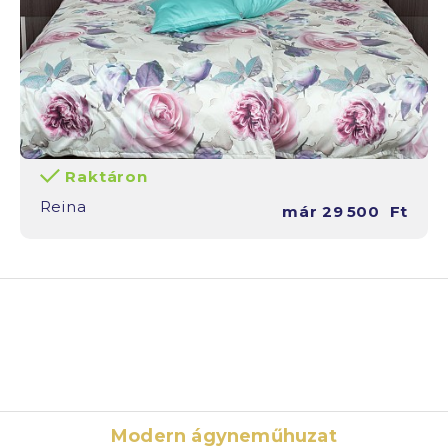
Raktáron
Reina
már
29 500
Ft
Modern ágyneműhuzat