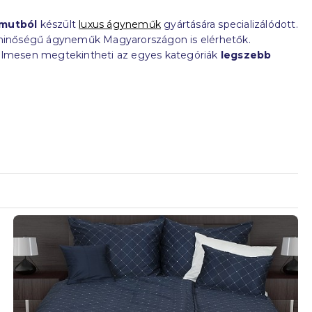
amutból
készült
luxus ágyneműk
gyártására specializálódott.
ló minőségű ágyneműk Magyarországon is elérhetők.
yelmesen megtekintheti az egyes kategóriák
legszebb