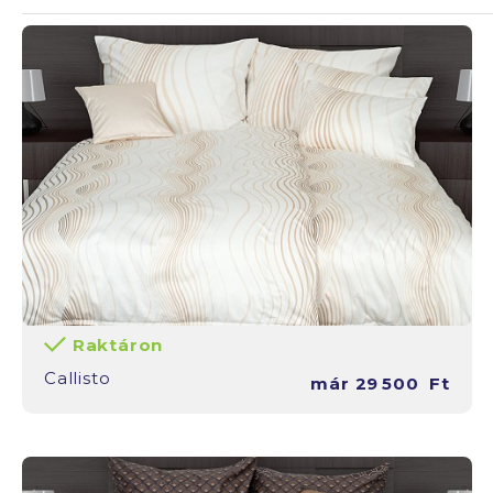
Raktáron
Callisto
már
29 500
Ft