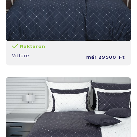
Raktáron
Vittore
már
29 500
Ft