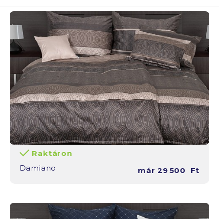
Raktáron
Damiano
már
29 500
Ft