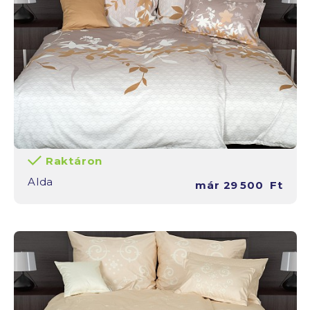
Raktáron
Alda
már
29 500
Ft