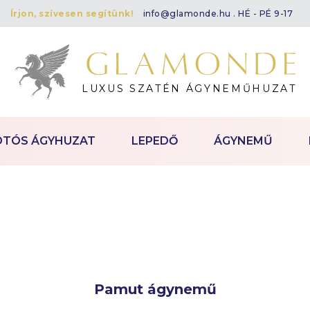
Írjon, szívesen segítünk!
info@glamonde.hu
. HÉ - PÉ 9-17
LUXUS SZATÉN ÁGYNEMŰHUZAT
OTÓS ÁGYHUZAT
LEPEDŐ
ÁGYNEMŰ
Pamut ágynemű