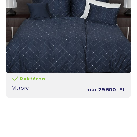
Raktáron
Vittore
már
29 500
Ft