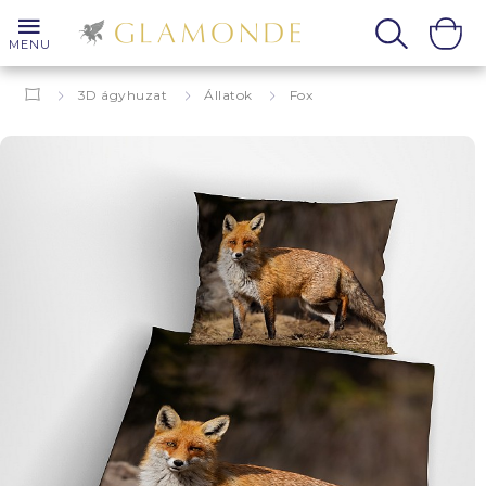
MENU
3D ágyhuzat
Állatok
Fox