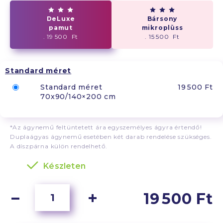
DeLuxe
Bársony
pamut
mikroplüss
. 19 500 Ft
. 15 500 Ft
Standard méret
Standard méret
19 500 Ft
70x90/140×200 cm
*Az ágynemű feltüntetett ára egyszemélyes ágyra értendő!
Duplaágyas ágynemű esetében két darab rendelése szükséges.
A díszpárna külön rendelhető.
Készleten
19 500 Ft