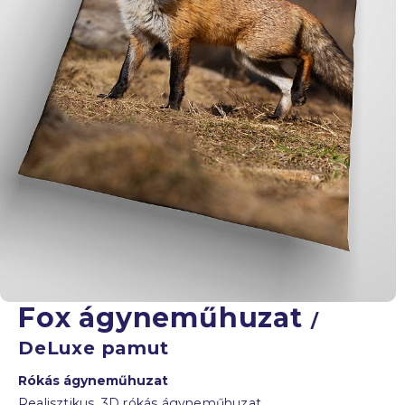
Fox ágyneműhuzat
/
DeLuxe pamut
Rókás ágyneműhuzat
Realisztikus, 3D rókás ágyneműhuzat.