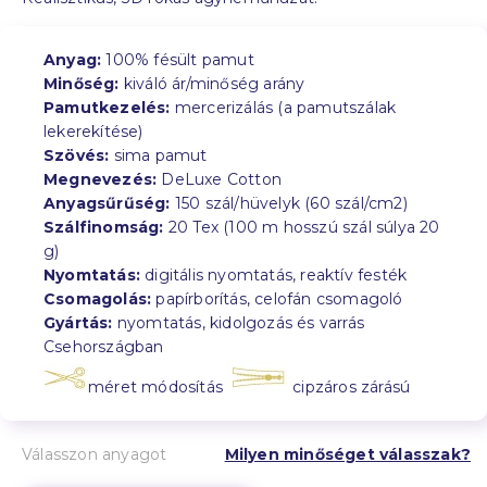
Anyag:
100% fésült pamut
Minőség:
kiváló ár/minőség arány
Pamutkezelés:
mercerizálás (a pamutszálak
lekerekítése)
Szövés:
sima pamut
Megnevezés:
DeLuxe Cotton
Anyagsűrűség:
150 szál/hüvelyk (60 szál/cm2)
Szálfinomság:
20 Tex (100 m hosszú szál súlya 20
g)
Nyomtatás:
digitális nyomtatás, reaktív festék
Csomagolás:
papírborítás, celofán csomagoló
Gyártás:
nyomtatás, kidolgozás és varrás
Csehországban
méret módosítás
cipzáros zárású
Válasszon anyagot
Milyen minőséget válasszak?