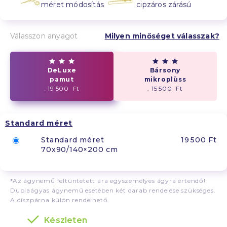
méret módosítás
cipzáros zárású
Válasszon anyagot
Milyen minőséget válasszak?
DeLuxe
Bársony
pamut
mikroplüss
. 19 500 Ft
. 15 500 Ft
Standard méret
Standard méret
19 500 Ft
70x90/140×200 cm
*Az ágynemű feltüntetett ára egyszemélyes ágyra értendő!
Duplaágyas ágynemű esetében két darab rendelése szükséges.
A díszpárna külön rendelhető.
Készleten