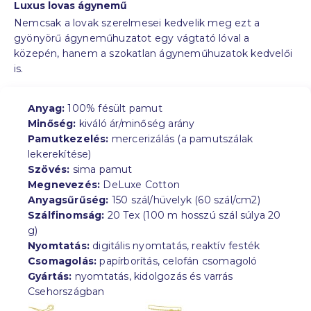
Luxus lovas ágynemű
Nemcsak a lovak szerelmesei kedvelik meg ezt a
gyönyörű ágyneműhuzatot egy vágtató lóval a
közepén, hanem a szokatlan ágyneműhuzatok kedvelői
is.
Anyag:
100% fésült pamut
Minőség:
kiváló ár/minőség arány
Pamutkezelés:
mercerizálás (a pamutszálak
lekerekítése)
Szövés:
sima pamut
Megnevezés:
DeLuxe Cotton
Anyagsűrűség:
150 szál/hüvelyk (60 szál/cm2)
Szálfinomság:
20 Tex (100 m hosszú szál súlya 20
g)
Nyomtatás:
digitális nyomtatás, reaktív festék
Csomagolás:
papírborítás, celofán csomagoló
Gyártás:
nyomtatás, kidolgozás és varrás
Csehországban