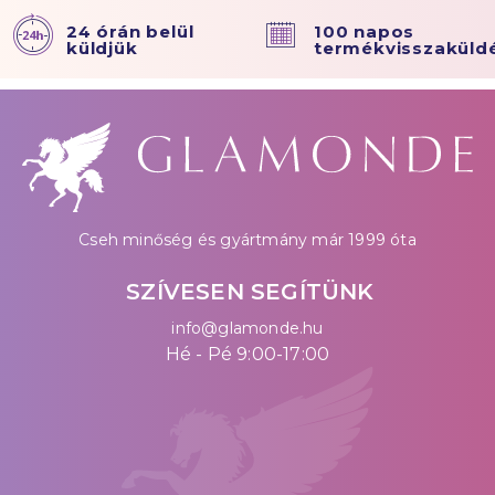
24 órán belül
100 napos
küldjük
termékvisszaküld
Cseh minőség és gyártmány már 1999 óta
SZÍVESEN SEGÍTÜNK
info@glamonde.hu
Hé - Pé 9:00-17:00