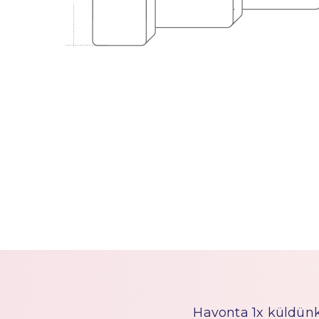
Havonta 1x küldünk h