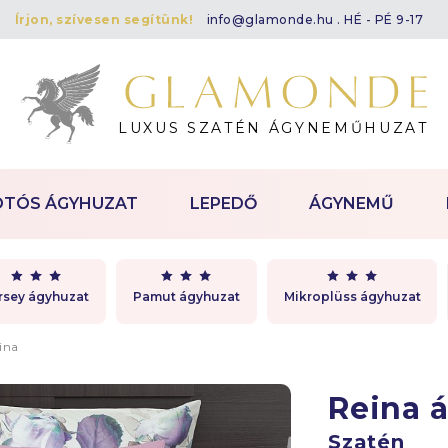
Írjon, szívesen segítünk!
info@glamonde.hu
. HÉ - PÉ 9-17
LUXUS SZATÉN ÁGYNEMŰHUZAT
OTÓS ÁGYHUZAT
LEPEDŐ
ÁGYNEMŰ
rsey ágyhuzat
Pamut ágyhuzat
Mikroplüss ágyhuzat
ina
Reina 
Szatén