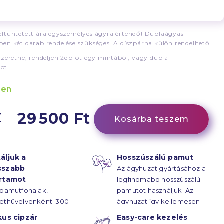
ltüntetett ára egyszemélyes ágyra értendő! Duplaágyas
en két darab rendelése szükséges. A díszpárna külön rendelhető.
szeretne, rendeljen 2db-ot egy mintából, vagy dupla
ot.
ten
29 500 Ft
Kosárba teszem
áljuk a
Hosszúszálú pamut
sszabb
Az ágyhuzat gyártásához a
artamot
legfinomabb hosszúszálú
 pamutfonalak,
pamutot használjuk. Az
ethüvelyenkénti 300
ágyhuzat így kellemesen
rűsségű
puha.
kus cipzár
Easy-care kezelés
ötésének hála, az