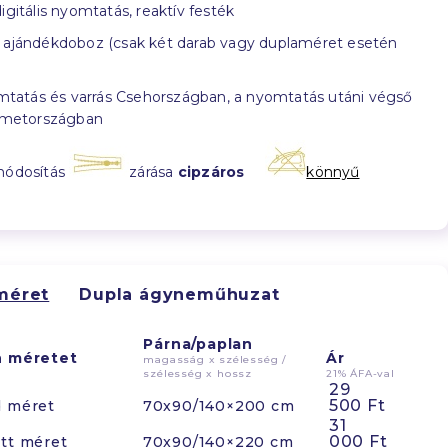
igitális nyomtatás, reaktív festék
ajándékdoboz (csak két darab vagy duplaméret esetén
tatás és varrás Csehországban, a nyomtatás utáni végső
émetországban
módosítás
zárása
cipzáros
könnyű
méret
Dupla ágyneműhuzat
Párna/paplan
n méretet
Ár
magasság x szélesség /
szélesség x hossz
21% ÁFA-val
29
500 Ft
d méret
70x90/140×200 cm
31
000 Ft
tt méret
70x90/140×220 cm