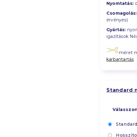
Nyomtatás:
d
Csomagolás:
érvényes)
Gyártás:
nyom
igazítások N
méret 
karbantartás
Standard 
Válasszo
Standar
Hosszíto