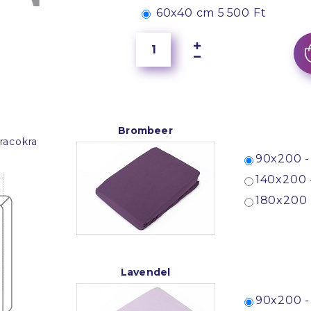
60x40 cm
5 500 Ft
Brombeer
racokra
90x200 -
140x200 
180x200 
Lavendel
90x200 -