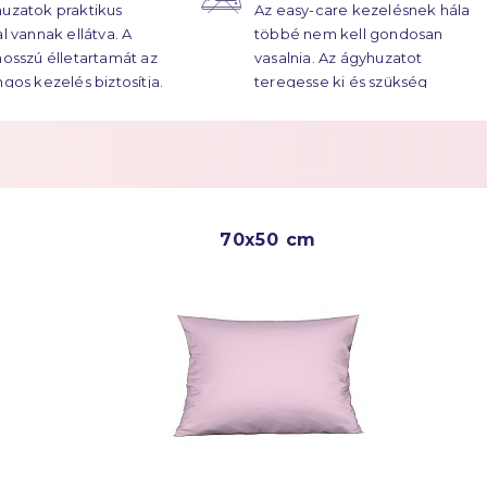
uzatok praktikus
Az easy-care kezelésnek hála
atok élettartama
al vannak ellátva. A
többé nem kell gondosan
ekre húzódik.
hosszú élletartamát az
vasalnia. Az ágyhuzatot
ngos kezelés biztosítja.
teregesse ki és szükség
esetén vasalja át.
Többet a
Easy Care
70x50 cm