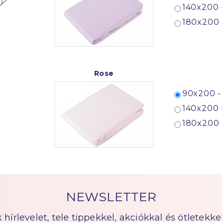
140x200 
180x200 
Rose
90x200 -
140x200 
180x200 
NEWSLETTER
írlevelet, tele tippekkel, akciókkal és ötletekkel