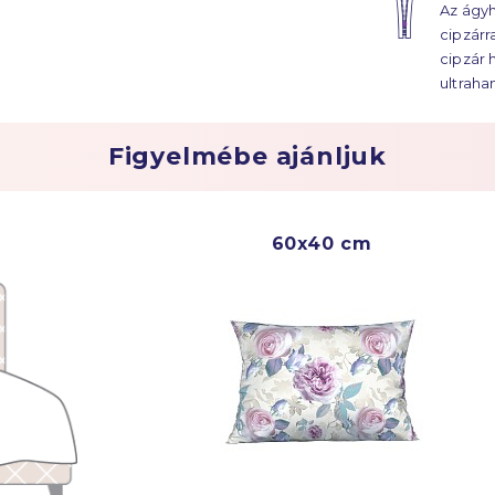
Az ágyh
ágyhuz
cipzárr
évtized
cipzár 
ultraha
Figyelmébe ajánljuk
60x40 cm