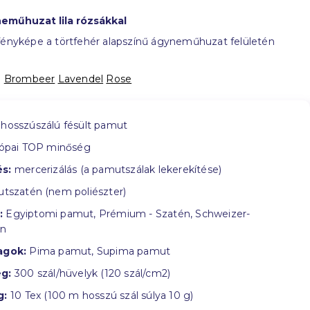
eműhuzat lila rózsákkal
fényképe a törtfehér alapszínű ágyneműhuzat felületén
:
Brombeer
Lavendel
Rose
hosszúszálú fésült pamut
ópai TOP minőség
s:
mercerizálás (a pamutszálak lekerekítése)
tszatén (nem poliészter)
:
Egyiptomi pamut, Prémium - Szatén, Schweizer-
in
agok:
Pima pamut, Supima pamut
g:
300 szál/hüvelyk (120 szál/cm2)
g:
10 Tex (100 m hosszú szál súlya 10 g)