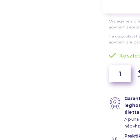
*Az ágynemű fe
ágynemű esetéb
Ha díszdobozt 
ágyneműhuzat
Készle
Garant
legho
élett
A puha
négyhz
szál sű
Prakti
szaténk