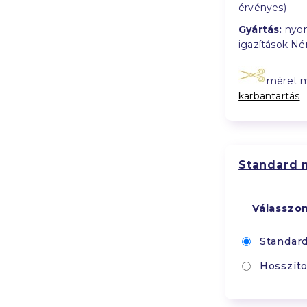
érvényes)
Gyártás:
nyom
igazítások N
méret 
karbantartás
Standard 
Válasszo
Standar
Hosszíto