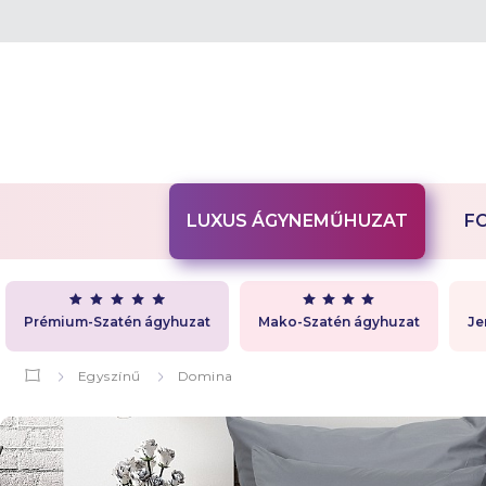
LUXUS ÁGYNEMŰHUZAT
F
Prémium-Szatén ágyhuzat
Mako-Szatén ágyhuzat
Je
Egyszínű
Domina