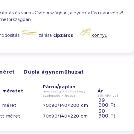
tatás és varrás Csehországban, a nyomtatás utáni végső
émetországban
módosítás
zárása
cipzáros
könnyű
méret
Dupla ágyneműhuzat
Párna/paplan
n méretet
Ár
magasság x szélesség /
szélesség x hossz
21% ÁFA-val
29
900 Ft
d méret
70x90/140×200 cm
30
900 Ft
tt méret
70x90/140×220 cm