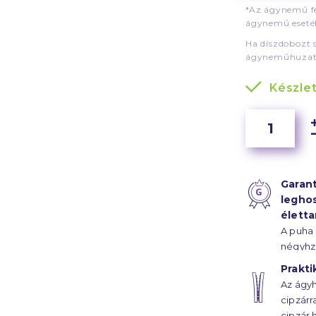
*Az ágynemű fe
ágynemű esetéb
Ha díszdobozt 
ágyneműhuzat
Készle
Garant
legho
élett
A puha
négyhz
szál sű
Prakti
szaténk
Az ágyh
ágyhuz
cipzárr
évtized
cipzár 