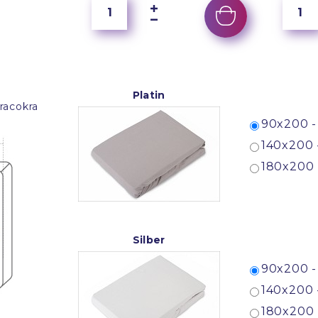
Platin
racokra
90x200 -
140x200 
180x200 
Silber
90x200 -
140x200 
180x200 