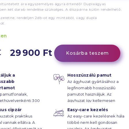
ltüntetett ára egyszemélyes ágyra értendő! Duplaágyas
en két darab rendelése szükséges. A díszpárna külön rendelhető.
szeretne, rendeljen 2db-ot egy mintából, vagy dupla
ot.
ten
29 900 Ft
Kosárba teszem
áljuk a
Hosszúszálú pamut
sszabb
Az ágyhuzat gyártásához a
artamot
legfinomabb hosszúszálú
 pamutfonalak,
pamutot használjuk. Az
ethüvelyenkénti 300
ágyhuzat így kellemesen
rűsségű
puha.
kus cipzár
Easy-care kezelés
ötésének hála, az
uzatok praktikus
Az easy-care kezelésnek hála
atok élettartama
al vannak ellátva. A
többé nem kell gondosan
ekre húzódik.
hosszú élletartamát az
vasalnia. Az ágyhuzatot