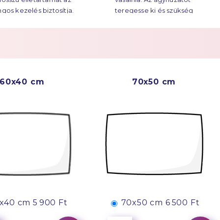
ngos kezelés biztosítja.
teregesse ki és szükség
esetén vasalja át.
Többet a
Easy Care
60x40 cm
70x50 cm
x40 cm
5 900 Ft
70x50 cm
6 500 Ft