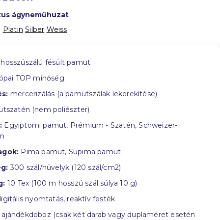
uxus ágyneműhuzat
:
Platin
Silber
Weiss
hosszúszálú fésült pamut
ópai TOP minőség
s:
mercerizálás (a pamutszálak lekerekítése)
tszatén (nem poliészter)
:
Egyiptomi pamut, Prémium - Szatén, Schweizer-
in
agok:
Pima pamut, Supima pamut
g:
300 szál/hüvelyk (120 szál/cm2)
g:
10 Tex (100 m hosszú szál súlya 10 g)
igitális nyomtatás, reaktív festék
ajándékdoboz (csak két darab vagy duplaméret esetén