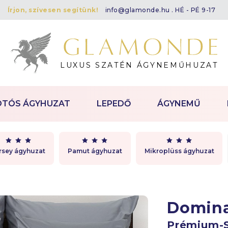
Írjon, szívesen segítünk!
info@glamonde.hu
. HÉ - PÉ 9-17
LUXUS SZATÉN ÁGYNEMŰHUZAT
OTÓS ÁGYHUZAT
LEPEDŐ
ÁGYNEMŰ
rsey ágyhuzat
Pamut ágyhuzat
Mikroplüss ágyhuzat
Domin
Prémium-