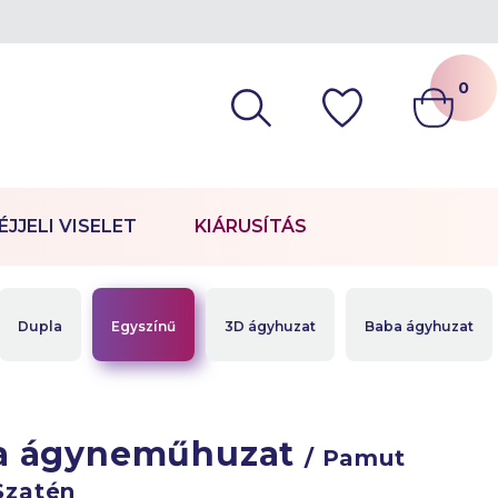
0
ÉJJELI VISELET
KIÁRUSÍTÁS
Dupla
Egyszínű
3D ágyhuzat
Baba ágyhuzat
a ágyneműhuzat
/ Pamut
Szatén