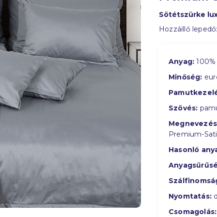
Sötétszürke l
Hozzáillő lepedő
Anyag:
100% 
Minőség:
eur
Pamutkezelé
Szövés:
pamu
Megnevezés
Premium-Sat
Hasonló any
Anyagsűrűsé
Szálfinomsá
Nyomtatás:
d
Csomagolás: