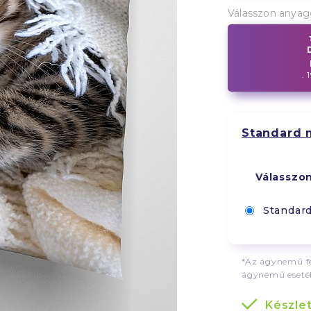
Válasszon anyag
. 
Standard 
Válasszo
Standar
*Az ágynemű fe
ágynemű esetéb
Készle