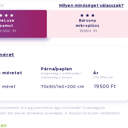
ot
Milyen minőséget válasszak?
DeLuxe
Bársony
pamut
mikroplüss
19 500 Ft
. 15 500 Ft
méret
Párna/paplan
n méretet
Ár
magasság x szélesség /
szélesség x hossz
21% ÁFA-val
19 500 Ft
d méret
70x90/140×200 cm
ltüntetett ára egyszemélyes ágyra értendő! Duplaágyas
en két darab rendelése szükséges. A díszpárna külön rendelhető.
ten