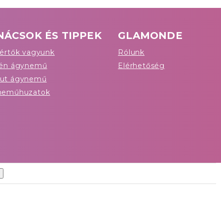
NÁCSOK ÉS TIPPEK
GLAMONDE
értők vagyunk
Rólunk
tén ágynemű
Elérhetőség
ut ágynemű
neműhuzatok