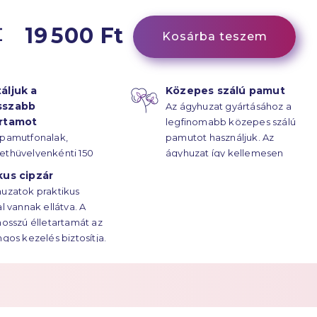
19 500 Ft
Kosárba teszem
áljuk a
Közepes szálú pamut
sszabb
Az ágyhuzat gyártásához a
artamot
legfinomabb közepes szálú
 pamutfonalak,
pamutot használjuk. Az
ethüvelyenkénti 150
ágyhuzat így kellemesen
űrűsségű kötésének
puha.
kus cipzár
z ágyhuzatok
uzatok praktikus
rtama évtizedekre
al vannak ellátva. A
.
hosszú élletartamát az
ngos kezelés biztosítja.