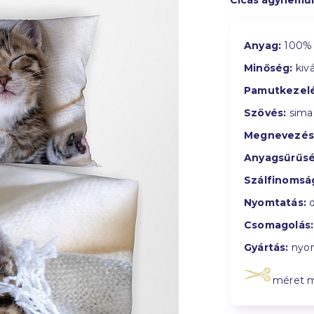
Cicás ágynemű
Anyag:
100% 
Minőség:
kivá
Pamutkezelé
Szövés:
sima
Megnevezés
Anyagsűrűsé
Szálfinomsá
Nyomtatás:
d
Csomagolás:
Gyártás:
nyom
méret 