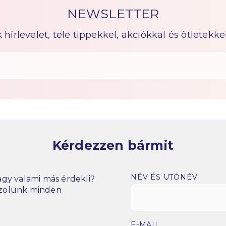
NEWSLETTER
írlevelet, tele tippekkel, akciókkal és ötletekkel
Kérdezzen bármit
NÉV ÉS UTÓNÉV
gy valami más érdekli?
szolunk minden
E-MAIL