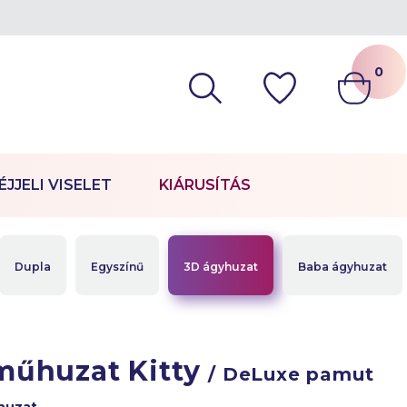
0
ÉJJELI VISELET
KIÁRUSÍTÁS
Dupla
Egyszínű
3D ágyhuzat
Baba ágyhuzat
űhuzat Kitty
/ DeLuxe pamut