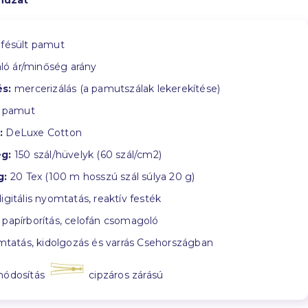
huzat
fésült pamut
ló ár/minőség arány
s:
mercerizálás (a pamutszálak lekerekítése)
 pamut
:
DeLuxe Cotton
g:
150 szál/hüvelyk (60 szál/cm2)
g:
20 Tex (100 m hosszú szál súlya 20 g)
igitális nyomtatás, reaktív festék
papírborítás, celofán csomagoló
tatás, kidolgozás és varrás Csehországban
módosítás
cipzáros zárású