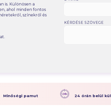
n is. Különösen a
n, ahol minden fontos
éretekről, színekről és
KÉRDÉSE SZÖVEGE
at.
Minőségi pamut
24 órán belül kü