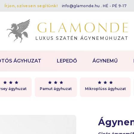
Írjon, szívesen segítünk!
info@glamonde.hu
. HÉ - PÉ 9-17
LUXUS SZATÉN ÁGYNEMŰHUZAT
OTÓS ÁGYHUZAT
LEPEDŐ
ÁGYNEMŰ
rsey ágyhuzat
Pamut ágyhuzat
Mikroplüss ágyhuzat
Ágynem