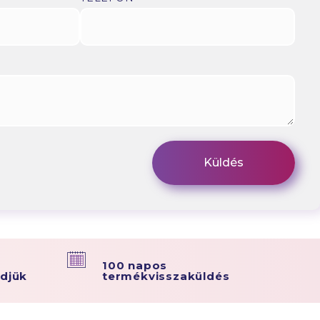
100 napos
ldjük
termékvisszaküldés