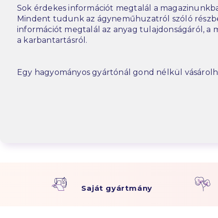
Sok érdekes információt megtalál a magazinunkba
Mindent tudunk az ágyneműhuzatról szóló részbe
információt megtalál az anyag tulajdonságáról, a m
a karbantartásról.
Egy hagyományos gyártónál gond nélkül vásárolh
Saját gyártmány