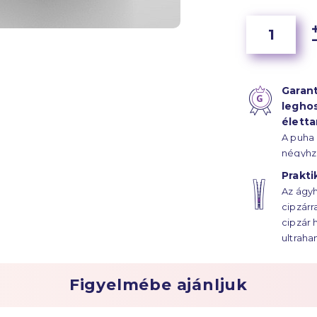
Garant
legho
élett
A puha
négyhz
szál s
Prakti
hála, a
Az ágyh
életta
cipzárr
húzódik
cipzár 
ultraha
Figyelmébe ajánljuk