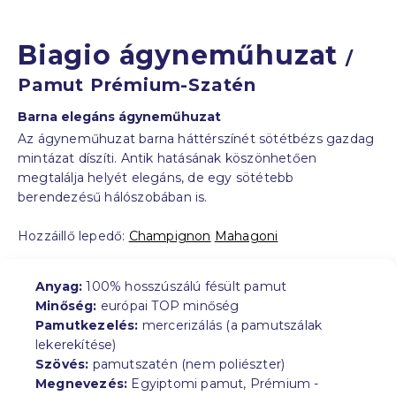
Biagio ágyneműhuzat
/
Pamut Prémium-Szatén
Barna elegáns ágyneműhuzat
Az ágyneműhuzat barna háttérszínét sötétbézs gazdag
mintázat díszíti. Antik hatásának köszönhetően
megtalálja helyét elegáns, de egy sötétebb
berendezésű hálószobában is.
Hozzáillő lepedő:
Champignon
Mahagoni
Anyag:
100% hosszúszálú fésült pamut
Minőség:
európai TOP minőség
Pamutkezelés:
mercerizálás (a pamutszálak
lekerekítése)
Szövés:
pamutszatén (nem poliészter)
Megnevezés:
Egyiptomi pamut, Prémium -