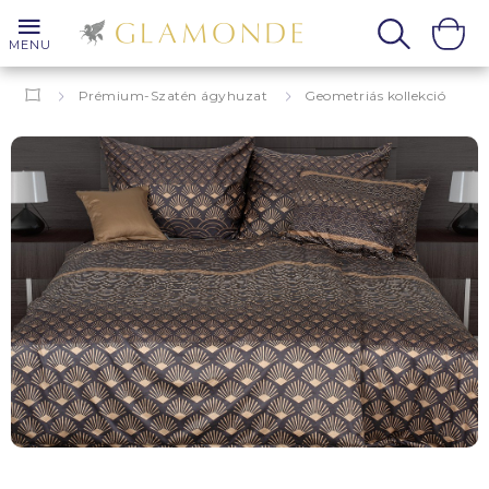
MENU
Prémium-Szatén ágyhuzat
Geometriás kollekció
Grafika
Biagio