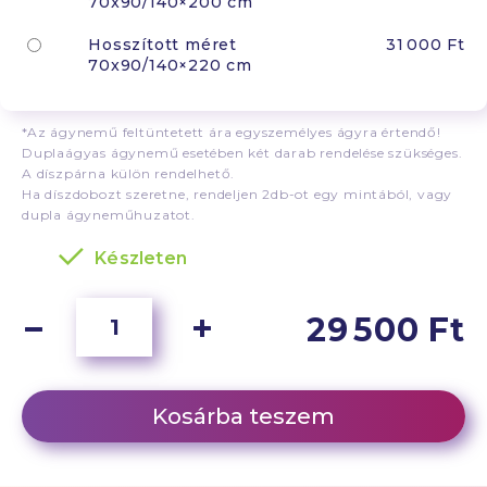
70x90/140×200 cm
Hosszított méret
31 000 Ft
70x90/140×220 cm
*Az ágynemű feltüntetett ára egyszemélyes ágyra értendő!
Duplaágyas ágynemű esetében két darab rendelése szükséges.
A díszpárna külön rendelhető.
Ha díszdobozt szeretne, rendeljen 2db-ot egy mintából, vagy
dupla ágyneműhuzatot.
Készleten
29 500 Ft
Kosárba teszem