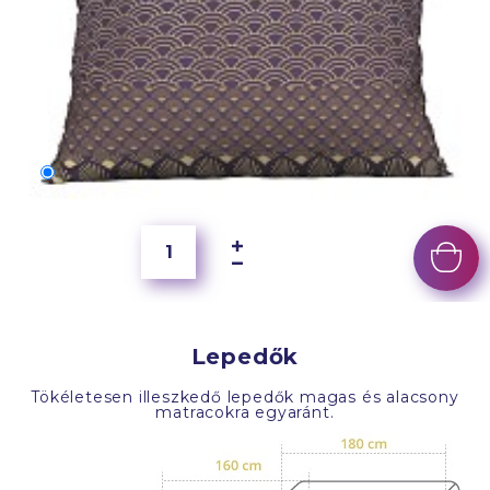
70x50 cm
6 500 Ft
Lepedők
Tökéletesen illeszkedő lepedők magas és alacsony
matracokra egyaránt.