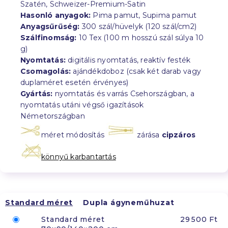
Szatén, Schweizer-Premium-Satin
Hasonló anyagok:
Pima pamut, Supima pamut
Anyagsűrűség:
300 szál/hüvelyk (120 szál/cm2)
Szálfinomság:
10 Tex (100 m hosszú szál súlya 10
g)
Nyomtatás:
digitális nyomtatás, reaktív festék
Csomagolás:
ajándékdoboz (csak két darab vagy
duplaméret esetén érvényes)
Gyártás:
nyomtatás és varrás Csehországban, a
nyomtatás utáni végső igazítások
Németországban
méret módosítás
zárása
cipzáros
könnyű karbantartás
Standard méret
Dupla ágyneműhuzat
Standard méret
29 500 Ft