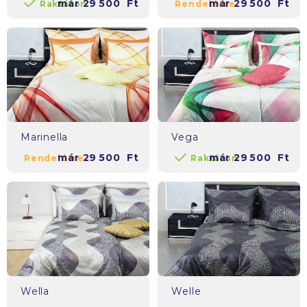
már
29 500
Ft
már
29 500
Ft
Raktáron
Rendelésre
Marinella
Vega
már
29 500
Ft
már
29 500
Ft
Rendelésre
Raktáron
Wella
Welle