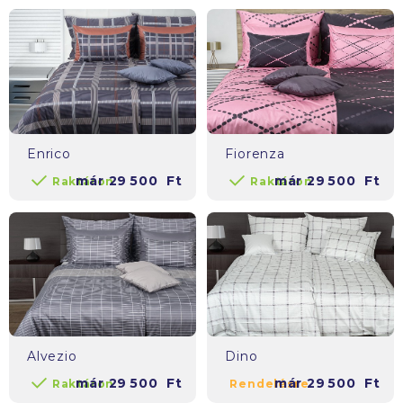
Enrico
Fiorenza
már
29 500
Ft
már
29 500
Ft
Raktáron
Raktáron
Alvezio
Dino
már
29 500
Ft
már
29 500
Ft
Raktáron
Rendelésre