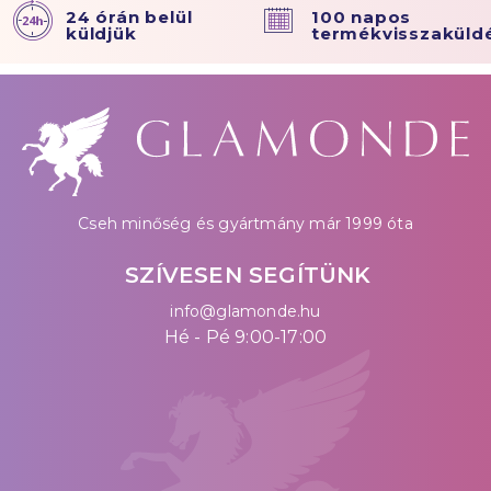
24 órán belül
100 napos
küldjük
termékvisszaküld
Cseh minőség és gyártmány már 1999 óta
SZÍVESEN SEGÍTÜNK
info@glamonde.hu
Hé - Pé 9:00-17:00