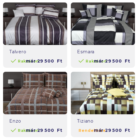
Talvero
Esmara
már
29 500
Ft
már
29 500
Ft
Raktáron
Raktáron
Enzo
Tiziano
már
29 500
Ft
már
29 500
Ft
Raktáron
Rendelésre