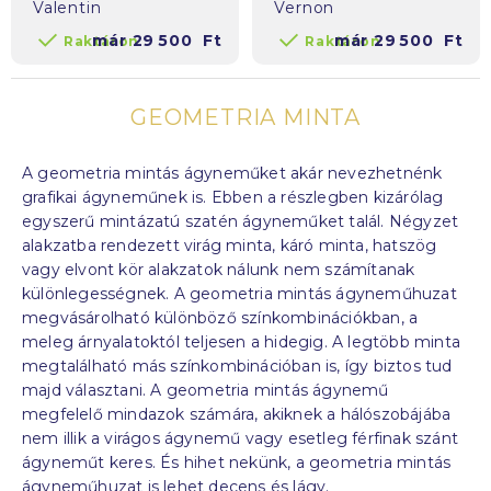
Valentin
Vernon
már
29 500
Ft
már
29 500
Ft
Raktáron
Raktáron
GEOMETRIA MINTA
A geometria mintás ágyneműket akár nevezhetnénk
grafikai ágyneműnek is. Ebben a részlegben kizárólag
egyszerű mintázatú szatén ágyneműket talál. Négyzet
alakzatba rendezett virág minta, káró minta, hatszög
vagy elvont kör alakzatok nálunk nem számítanak
különlegességnek. A geometria mintás ágyneműhuzat
megvásárolható különböző színkombinációkban, a
meleg árnyalatoktól teljesen a hidegig. A legtöbb minta
megtalálható más színkombinációban is, így biztos tud
majd választani. A geometria mintás ágynemű
megfelelő mindazok számára, akiknek a hálószobájába
nem illik a virágos ágynemű vagy esetleg férfinak szánt
ágyneműt keres.
És hihet nekünk, a geometria mintás
ágyneműhuzat is lehet decens és lágy.