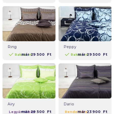
Ring
Peppy
már
29 500
Ft
már
29 500
Ft
Raktáron
Raktáron
Airy
Dario
már
29 500
Ft
már
23 900
Ft
Legyártásban
Rendelésre