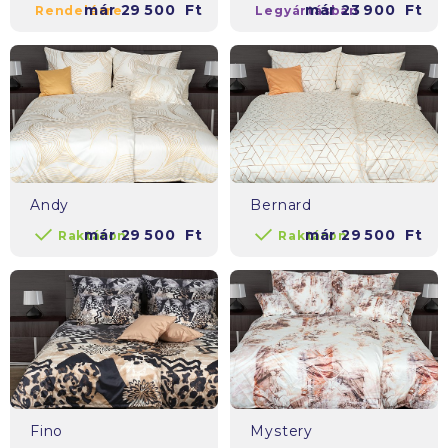
már
29 500
Ft
már
23 900
Ft
Rendelésre
Legyártásban
Andy
Bernard
már
29 500
Ft
már
29 500
Ft
Raktáron
Raktáron
Fino
Mystery