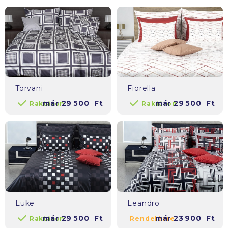
Torvani
Fiorella
már
29 500
Ft
már
29 500
Ft
Raktáron
Raktáron
Luke
Leandro
már
29 500
Ft
már
23 900
Ft
Raktáron
Rendelésre