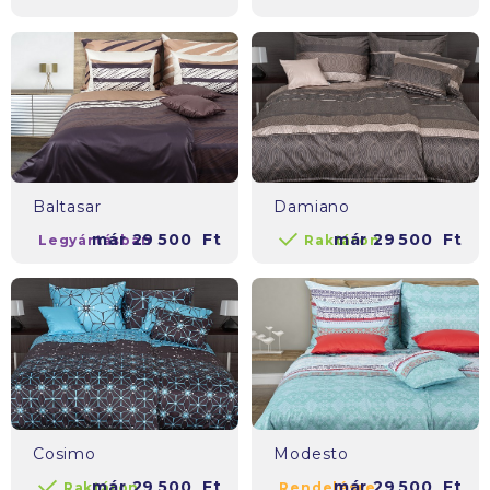
Baltasar
Damiano
már
29 500
Ft
már
29 500
Ft
Legyártásban
Raktáron
Cosimo
Modesto
már
29 500
Ft
már
29 500
Ft
Raktáron
Rendelésre