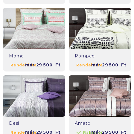
Momo
Pompeo
már
29 500
Ft
már
29 500
Ft
Rendelésre
Rendelésre
Desi
Amato
már
29 500
Ft
már
29 500
Ft
Rendelésre
Raktáron