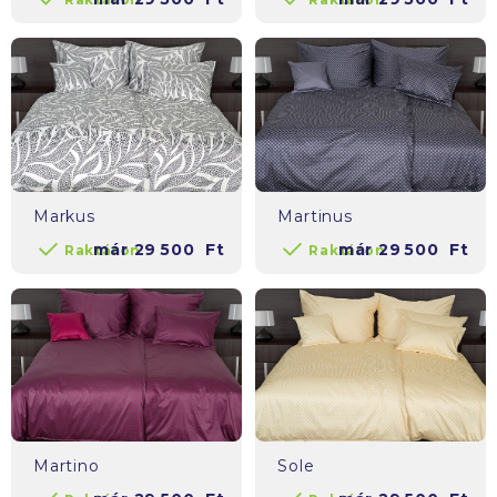
Markus
Martinus
már
29 500
Ft
már
29 500
Ft
Raktáron
Raktáron
Martino
Sole