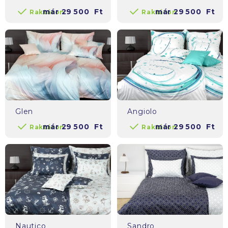
már
29 500
Ft
már
29 500
Ft
Raktáron
Raktáron
Glen
Angiolo
már
29 500
Ft
már
29 500
Ft
Raktáron
Raktáron
Nautico
Sandro