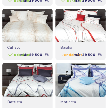
már
29 500
Ft
már
29 500
Ft
Raktáron
Raktáron
Callisto
Basilio
már
29 500
Ft
már
29 500
Ft
Raktáron
Rendelésre
Battista
Marietta