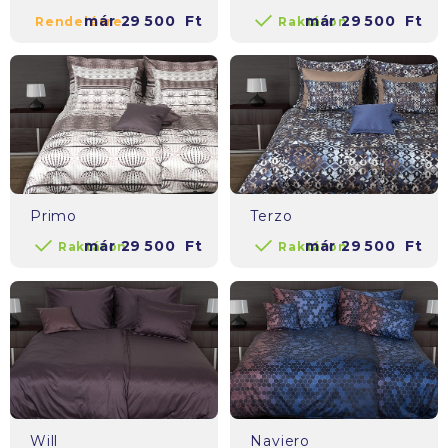
már
29 500
Ft
már
29 500
Ft
Rendelésre
Raktáron
Primo
Terzo
már
29 500
Ft
már
29 500
Ft
Raktáron
Raktáron
Will
Naviero