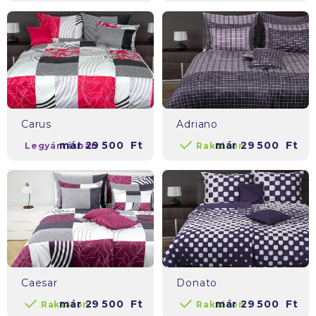
Carus
Adriano
már
29 500
Ft
már
29 500
Ft
Legyártásban
Raktáron
Caesar
Donato
már
29 500
Ft
már
29 500
Ft
Raktáron
Raktáron