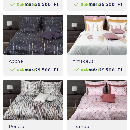
már
29 500
Ft
már
29 500
Ft
Raktáron
Raktáron
Adone
Amadeus
már
29 500
Ft
már
29 500
Ft
Raktáron
Raktáron
Ponzio
Romeo