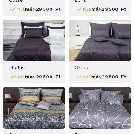
Gosse
Loris
már
29 500
Ft
már
29 500
Ft
Raktáron
Raktáron
Mathis
Orfeo
már
29 500
Ft
már
29 500
Ft
Rendelésre
Rendelésre