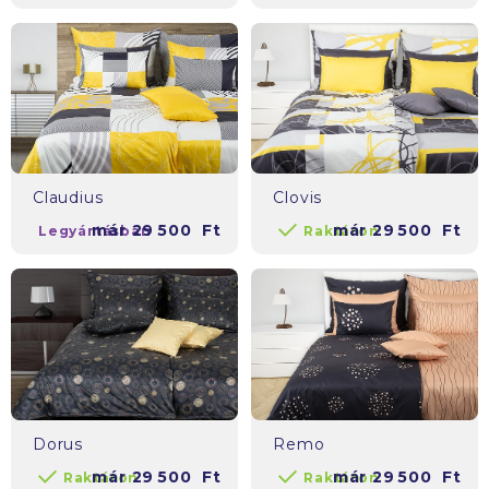
Claudius
Clovis
már
29 500
Ft
már
29 500
Ft
Legyártásban
Raktáron
Dorus
Remo
már
29 500
Ft
már
29 500
Ft
Raktáron
Raktáron