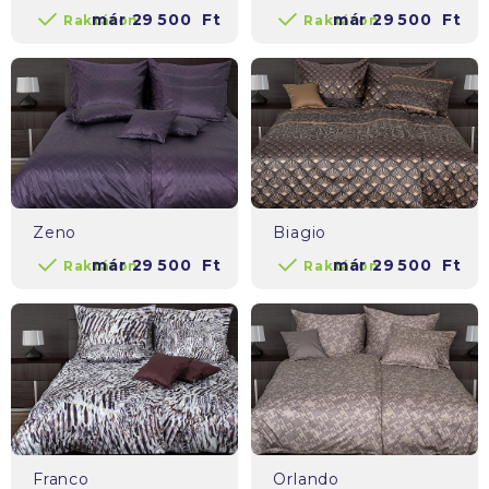
már
29 500
Ft
már
29 500
Ft
Raktáron
Raktáron
Zeno
Biagio
már
29 500
Ft
már
29 500
Ft
Raktáron
Raktáron
Franco
Orlando