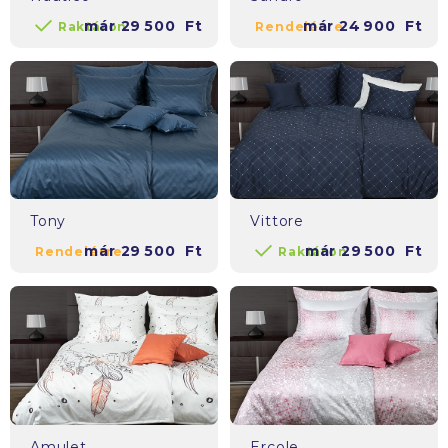
már
29 500
Ft
már
24 900
Ft
Raktáron
Rendelésre
Tony
Vittore
már
29 500
Ft
már
29 500
Ft
Rendelésre
Raktáron
Amulet
Ercole