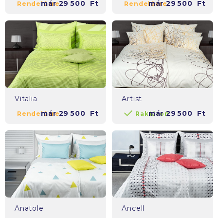
már
29 500
Ft
már
29 500
Ft
Rendelésre
Rendelésre
Vitalia
Artist
már
29 500
Ft
már
29 500
Ft
Rendelésre
Raktáron
Anatole
Ancell