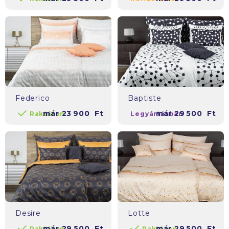
Federico
Baptiste
már
23 900
Ft
már
29 500
Ft
Raktáron
Legyártásban
Desire
Lotte
már
29 500
Ft
már
29 500
Ft
Raktáron
Raktáron