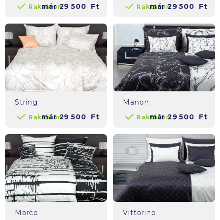
már
29 500
Ft
már
29 500
Ft
Raktáron
Raktáron
String
Manon
már
29 500
Ft
már
29 500
Ft
Raktáron
Raktáron
Marco
Vittorino