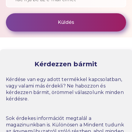
Kérdezzen bármit
Kérdése van egy adott termékkel kapcsolatban,
vagy valami más érdekli? Ne habozzon és
kérdezzen bármit, örömmel válaszolunk minden
kérdésre.
Sok érdekes információt megtalál a
magazinunkban is. Különösen a Mindent tudunk
az ágyneműhuzatról szóló részben, ahol minden