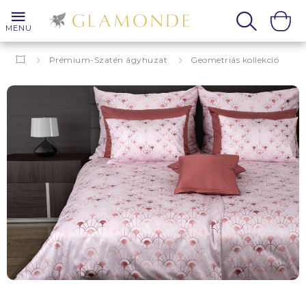
MENU
Prémium-Szatén ágyhuzat
Geometriás kollekció
Grafika
Romeo