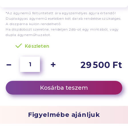
*Az ágynemű feltüntetett ára egyszemélyes ágyra értendő!
Duplaágyas ágynemű esetében két darab rendelése szükséges.
A díszpárna külön rendelhető.
Ha díszdobozt szeretne, rendeljen 2db-ot egy mintából, vagy
dupla ágyneműhuzatot.
Készleten
29 500 Ft
Kosárba teszem
Figyelmébe ajánljuk