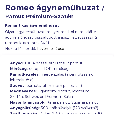
Romeo ágyneműhuzat
/
Pamut Prémium-Szatén
Romantikus ágyneműhuzat
Olyan ágyneműhuzat, melyet máshol nem talál. Az
ágyneműhuzat visszafogott alapszínét, rózsaszínű
romantikus minta díszíti.
Hozzáillő lepedő:
Lavendel
Rose
Anyag:
100% hosszúszálú fésült pamut
Minőség:
európai TOP minőség
Pamutkezelés:
mercerizálás (a pamutszálak
lekerekítése)
Szövés:
pamutszatén (nem poliészter)
Megnevezés:
Egyiptomi pamut, Prémium -
Szatén, Schweizer-Premium-Satin
Hasonló anyagok:
Pima pamut, Supima pamut
Anyagsűrűség:
300 szál/hüvelyk (120 szál/cm2)
Szálfinomság:
10 Tex (100 m hosszú szál súlya 10