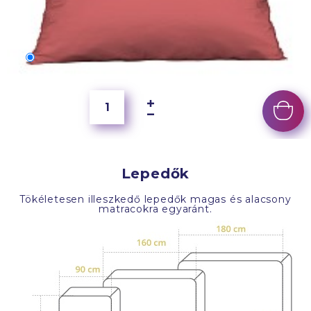
70x50 cm
6 500 Ft
Lepedők
Tökéletesen illeszkedő lepedők magas és alacsony
matracokra egyaránt.