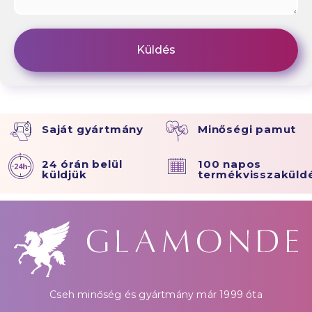
Saját gyártmány
Minőségi pamut
24 órán belül
100 napos
küldjük
termékvisszaküld
Cseh minőség és gyártmány már 1999 óta