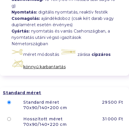
g)
Nyomtatás:
digitális nyomtatás, reaktív festék
Csomagolás:
ajándékdoboz (csak két darab vagy
duplaméret esetén érvényes)
Gyártás:
nyomtatás és varrás Csehországban, a
nyomtatás utáni végső igazítások
Németországban
méret módosítás
zárása
cipzáros
könnyű karbantartás
Standard méret
Standard méret
29 500 Ft
70x90/140×200 cm
Hosszított méret
31 000 Ft
70x90/140×220 cm