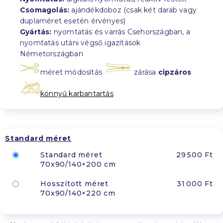
Csomagolás:
ajándékdoboz (csak két darab vagy
duplaméret esetén érvényes)
Gyártás:
nyomtatás és varrás Csehországban, a
nyomtatás utáni végső igazítások
Németországban
méret módosítás
zárása
cipzáros
könnyű karbantartás
Standard méret
Standard méret
29 500 Ft
70x90/140×200 cm
Hosszított méret
31 000 Ft
70x90/140×220 cm