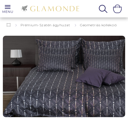
MENU
Prémium-Szatén ágyhuzat
Geometriás kollekció
Grafika
Adone