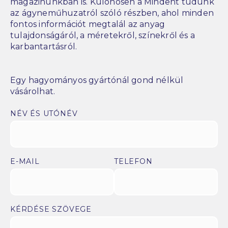
magazinunkban is. Különösen a Mindent tudunk
az ágyneműhuzatról szóló részben, ahol minden
fontos információt megtalál az anyag
tulajdonságáról, a méretekről, színekről és a
karbantartásról.
Egy hagyományos gyártónál gond nélkül
vásárolhat.
NÉV ÉS UTÓNÉV
E-MAIL
TELEFON
KÉRDÉSE SZÖVEGE