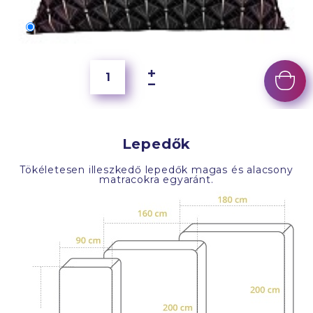
70x50 cm
6 500 Ft
Lepedők
Tökéletesen illeszkedő lepedők magas és alacsony
matracokra egyaránt.