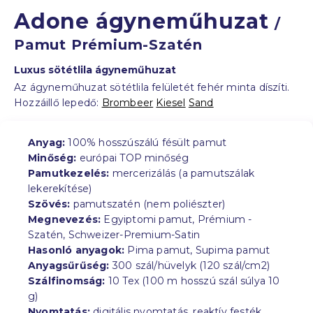
Adone ágyneműhuzat
/
Pamut Prémium-Szatén
Luxus sötétlila ágyneműhuzat
Az ágyneműhuzat sötétlila felületét fehér minta díszíti.
Hozzáillő lepedő:
Brombeer
Kiesel
Sand
Anyag:
100% hosszúszálú fésült pamut
Minőség:
európai TOP minőség
Pamutkezelés:
mercerizálás (a pamutszálak
lekerekítése)
Szövés:
pamutszatén (nem poliészter)
Megnevezés:
Egyiptomi pamut, Prémium -
Szatén, Schweizer-Premium-Satin
Hasonló anyagok:
Pima pamut, Supima pamut
Anyagsűrűség:
300 szál/hüvelyk (120 szál/cm2)
Szálfinomság:
10 Tex (100 m hosszú szál súlya 10
g)
Nyomtatás:
digitális nyomtatás, reaktív festék