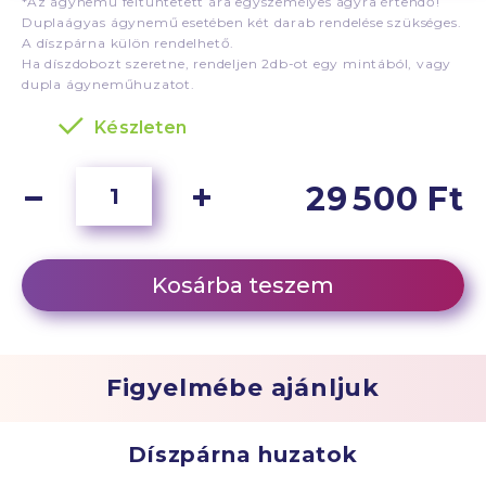
*Az ágynemű feltüntetett ára egyszemélyes ágyra értendő!
Duplaágyas ágynemű esetében két darab rendelése szükséges.
A díszpárna külön rendelhető.
Ha díszdobozt szeretne, rendeljen 2db-ot egy mintából, vagy
dupla ágyneműhuzatot.
Készleten
29 500 Ft
Kosárba teszem
Figyelmébe ajánljuk
Díszpárna huzatok