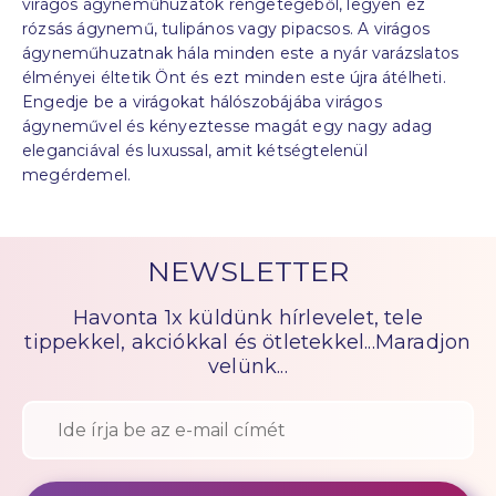
virágos ágyneműhuzatok rengetegéből, legyen ez
rózsás ágynemű, tulipános vagy pipacsos. A virágos
ágyneműhuzatnak hála minden este a nyár varázslatos
élményei éltetik Önt és ezt minden este újra átélheti.
Engedje be a virágokat hálószobájába virágos
ágyneművel és kényeztesse magát
egy nagy
adag
eleganciával és luxussal
,
amit kétségtelenül
megérdemel
.
NEWSLETTER
Havonta 1x küldünk hírlevelet, tele
tippekkel, akciókkal és ötletekkel...Maradjon
velünk...