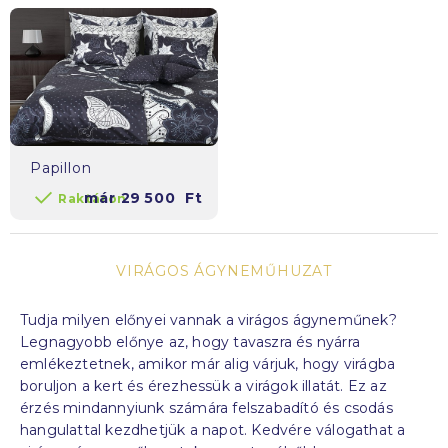
Papillon
már
29 500
Ft
Raktáron
VIRÁGOS ÁGYNEMŰHUZAT
Tudja
milyen előnyei vannak
a virágos ágyneműnek
?
Legnagyobb előnye az, hogy tavaszra és nyárra
emlékeztetnek, amikor már alig várjuk, hogy virágba
boruljon a kert és érezhessük a virágok illatát.
Ez az
érzés
mindannyiunk
számára
felszabadító és
csodás
hangulattal kezdhetjük a napot. Kedvére válogathat a