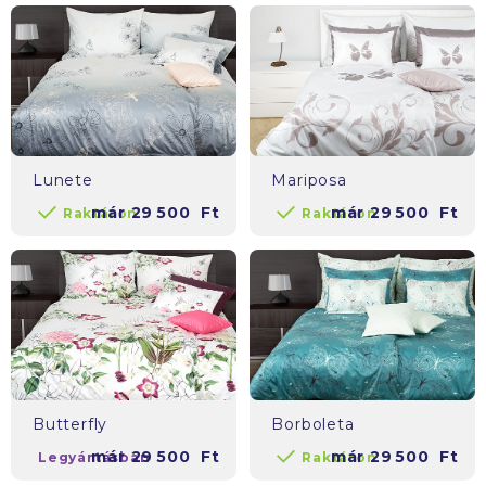
Lunete
Mariposa
már
29 500
Ft
már
29 500
Ft
Raktáron
Raktáron
Butterfly
Borboleta
már
29 500
Ft
már
29 500
Ft
Legyártásban
Raktáron