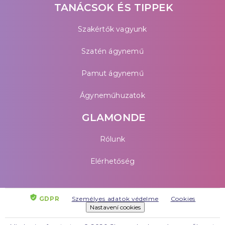
TANÁCSOK ÉS TIPPEK
Szakértők vagyunk
Szatén ágynemű
Pamut ágynemű
Ágyneműhuzatok
GLAMONDE
Rólunk
Elérhetőség
GDPR
Személyes adatok védelme
Cookies
Nastavení cookies