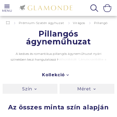
MENU
Prémium-Szatén ágyhuzat
Virágos
Pillangó
Pillangós
ágyneműhuzat
A kedves és romantikus pillangós ágyneműhuzat nyári
színekben teszi hangulatossá hálószobáját. Lányos szobába a
legalkalmasabb, de elnyeri tetszését minden romantikát
kedvelő hölgynek. A pillangók virágról virágra szállnak, ezért is
Kollekció
soroltuk a pillangós ágyneműhuzatokat, a virágos ágyneműk
részlegébe. Ebben a részlegben különböző színű ágyneműt
talál, szebbnél szebb romantikus mintával, melyek egyben
Szín
Méret
tapintásra lágyak és selymesek is.
Az összes minta szín alapján