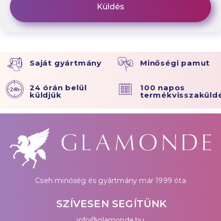
Saját gyártmány
Minőségi pamut
24 órán belül
100 napos
küldjük
termékvisszaküld
Cseh minőség és gyártmány már 1999 óta
SZÍVESEN SEGÍTÜNK
info@glamonde.hu