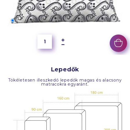
70x50 cm
6 500 Ft
Lepedők
Tökéletesen illeszkedő lepedők magas és alacsony
matracokra egyaránt.