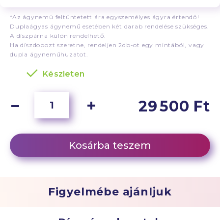
*Az ágynemű feltüntetett ára egyszemélyes ágyra értendő!
Duplaágyas ágynemű esetében két darab rendelése szükséges.
A díszpárna külön rendelhető.
Ha díszdobozt szeretne, rendeljen 2db-ot egy mintából, vagy
dupla ágyneműhuzatot.
Készleten
29 500 Ft
Kosárba teszem
Figyelmébe ajánljuk