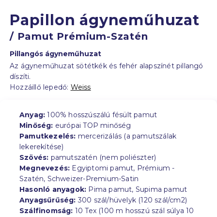
Papillon ágyneműhuzat
/ Pamut Prémium-Szatén
Pillangós ágyneműhuzat
Az ágyneműhuzat sötétkék és fehér alapszínét pillangó
díszíti.
Hozzáillő lepedő:
Weiss
Anyag:
100% hosszúszálú fésült pamut
Minőség:
európai TOP minőség
Pamutkezelés:
mercerizálás (a pamutszálak
lekerekítése)
Szövés:
pamutszatén (nem poliészter)
Megnevezés:
Egyiptomi pamut, Prémium -
Szatén, Schweizer-Premium-Satin
Hasonló anyagok:
Pima pamut, Supima pamut
Anyagsűrűség:
300 szál/hüvelyk (120 szál/cm2)
Szálfinomság:
10 Tex (100 m hosszú szál súlya 10