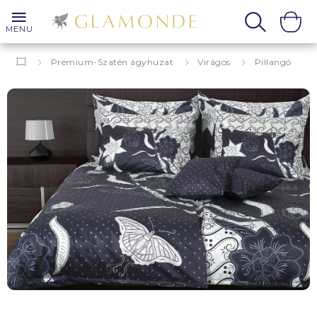
MENU
Prémium-Szatén ágyhuzat
Virágos
Pillangó
Papillon