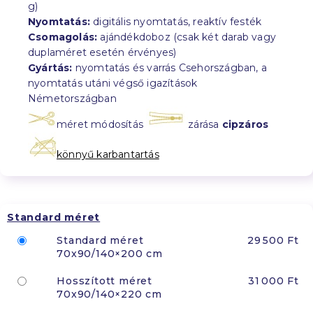
g)
Nyomtatás:
digitális nyomtatás, reaktív festék
Csomagolás:
ajándékdoboz (csak két darab vagy
duplaméret esetén érvényes)
Gyártás:
nyomtatás és varrás Csehországban, a
nyomtatás utáni végső igazítások
Németországban
méret módosítás
zárása
cipzáros
könnyű karbantartás
Standard méret
Standard méret
29 500 Ft
70x90/140×200 cm
Hosszított méret
31 000 Ft
70x90/140×220 cm