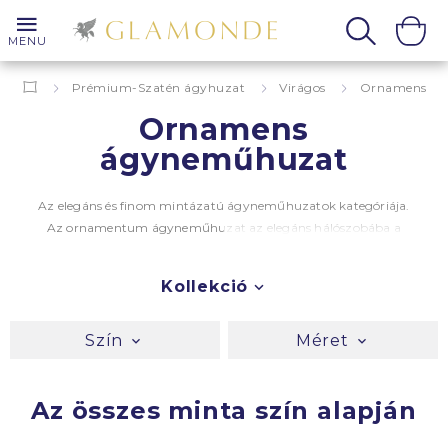
MENU
Prémium-Szatén ágyhuzat
Virágos
Ornamens
Ornamens
ágyneműhuzat
Az elegáns és finom mintázatú ágyneműhuzatok kategóriája.
Az ornamentum ágyneműhuzat az elegáns hálószobába a
legmegfelelőbb, de kellően feldobja az egyszínű és a modern
hálószobát is. A hangsúly a nude színeken van és a pazar
Kollekció
mintázaton, aminek hála könnyedén kombinálhatja beltere
egyéb berendezésével.
Bárhogy dönt, az ornamens ágynemű a
legfinomabb fésült pamutból készül
Prémium
-S
zatén
Szín
Méret
minőségben.
Az összes minta szín alapján