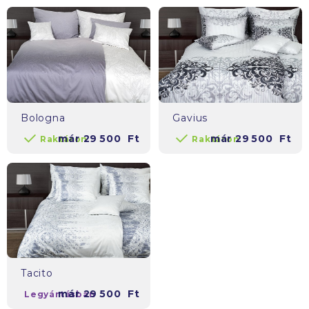
Bologna
Gavius
már
29 500
Ft
már
29 500
Ft
Raktáron
Raktáron
Tacito
már
29 500
Ft
Legyártásban