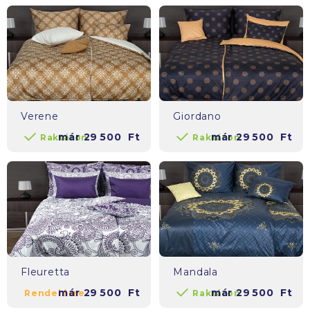
Verene
Giordano
már
29 500
Ft
már
29 500
Ft
Raktáron
Raktáron
Fleuretta
Mandala
már
29 500
Ft
már
29 500
Ft
Rendelésre
Raktáron