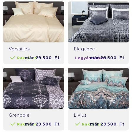
Versailles
Elegance
már
29 500
Ft
már
29 500
Ft
Raktáron
Legyártásban
Grenoble
Livius
már
29 500
Ft
már
29 500
Ft
Raktáron
Raktáron