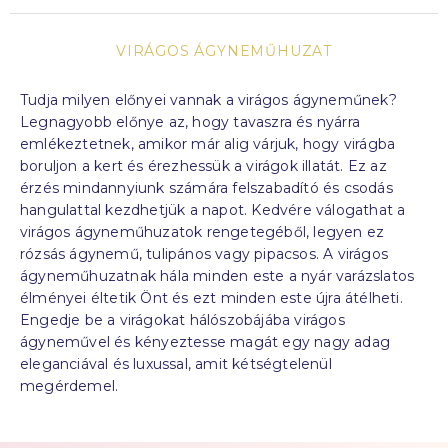
VIRÁGOS ÁGYNEMŰHUZAT
Tudja
milyen előnyei vannak
a virágos ágyneműnek
?
Legnagyobb előnye az, hogy tavaszra és nyárra
emlékeztetnek, amikor már alig várjuk, hogy virágba
boruljon a kert és érezhessük a virágok illatát.
Ez az
érzés
mindannyiunk
számára
felszabadító és
csodás
hangulattal kezdhetjük a napot. Kedvére válogathat a
virágos ágyneműhuzatok rengetegéből, legyen ez
rózsás ágynemű, tulipános vagy pipacsos. A virágos
ágyneműhuzatnak hála minden este a nyár varázslatos
élményei éltetik Önt és ezt minden este újra átélheti.
Engedje be a virágokat hálószobájába virágos
ágyneművel és kényeztesse magát
egy nagy
adag
eleganciával és luxussal
,
amit kétségtelenül
megérdemel
.