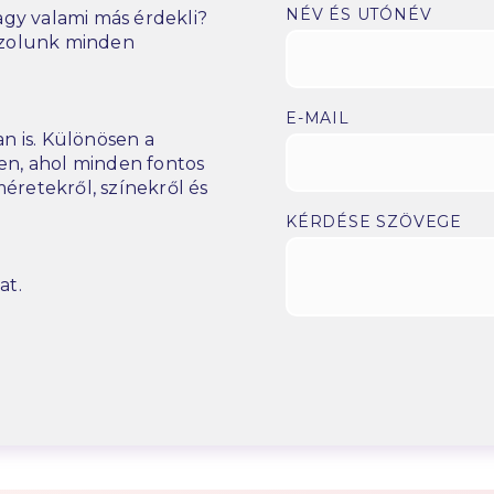
NÉV ÉS UTÓNÉV
gy valami más érdekli?
szolunk minden
E-MAIL
n is. Különösen a
n, ahol minden fontos
éretekről, színekről és
KÉRDÉSE SZÖVEGE
at.