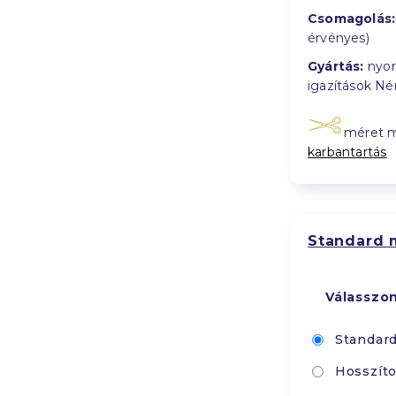
Csomagolás:
érvényes)
Gyártás:
nyom
igazítások N
méret 
karbantartás
Standard 
Válasszo
Standar
Hosszíto