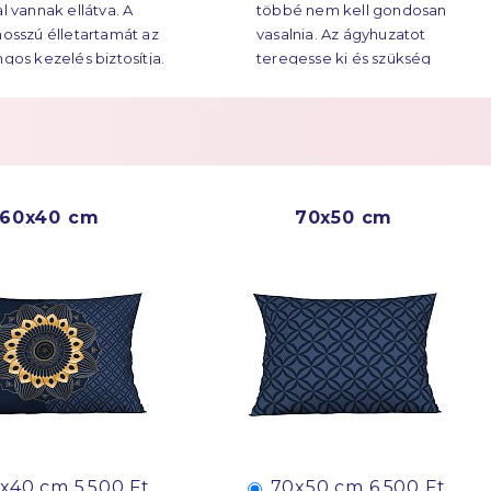
al vannak ellátva. A
többé nem kell gondosan
ekre húzódik.
hosszú élletartamát az
vasalnia. Az ágyhuzatot
ngos kezelés biztosítja.
teregesse ki és szükség
esetén vasalja át.
Többet a
Easy Care
60x40 cm
70x50 cm
x40 cm
5 500 Ft
70x50 cm
6 500 Ft