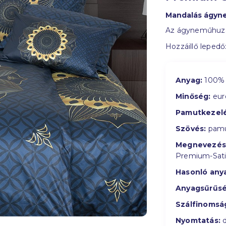
Mandalás ágyn
Az ágyneműhuzat
Hozzáillő lepedő
Anyag:
100% 
Minőség:
eur
Pamutkezelé
Szövés:
pamu
Megnevezés
Premium-Sat
Hasonló any
Anyagsűrűsé
Szálfinomsá
Nyomtatás:
d