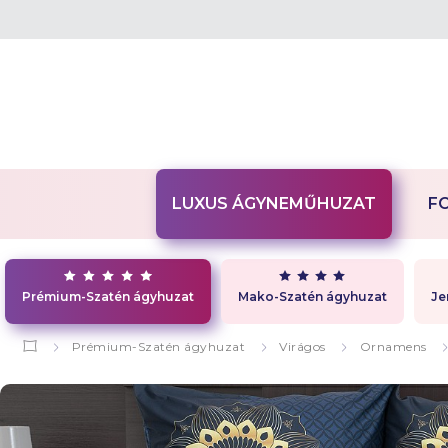
LUXUS ÁGYNEMŰHUZAT
F
Prémium-Szatén ágyhuzat
Mako-Szatén ágyhuzat
Je
Prémium-Szatén ágyhuzat
Virágos
Ornamens