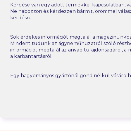
Kérdése van egy adott termékkel kapcsolatban, va
Ne habozzon és kérdezzen bármit, örömmel vála
kérdésre.
Sok érdekes információt megtalál a magazinunkba
Mindent tudunk az ágyneműhuzatról szóló részbe
információt megtalál az anyag tulajdonságáról, a m
a karbantartásról.
Egy hagyományos gyártónál gond nélkül vásárolh