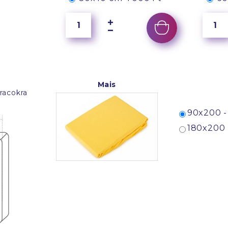
Mais
racokra
90x200 -
180x200 