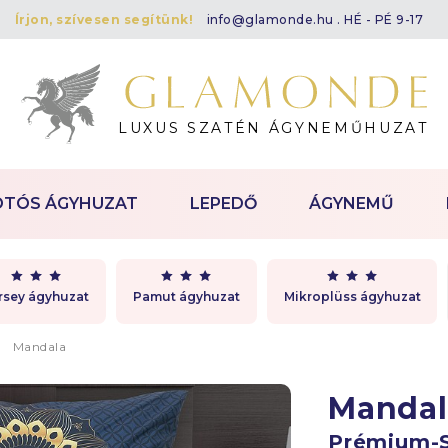
Írjon, szívesen segítünk!
info@glamonde.hu
. HÉ - PÉ 9-17
LUXUS SZATÉN ÁGYNEMŰHUZAT
OTÓS ÁGYHUZAT
LEPEDŐ
ÁGYNEMŰ
rsey ágyhuzat
Pamut ágyhuzat
Mikroplüss ágyhuzat
Mandala
Manda
Prémium-