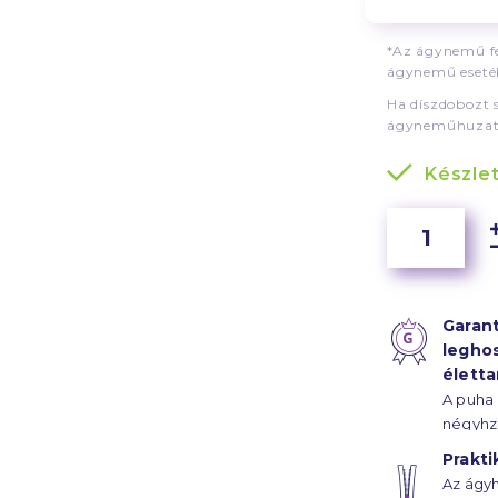
*Az ágynemű fe
ágynemű esetéb
Ha díszdobozt 
ágyneműhuzat
Készle
Garant
legho
élett
A puha
négyhz
szál sű
Prakti
szaténk
Az ágyh
ágyhuz