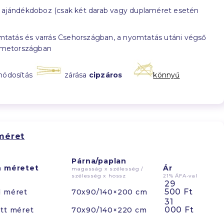
ajándékdoboz (csak két darab vagy duplaméret esetén
tatás és varrás Csehországban, a nyomtatás utáni végső
émetországban
módosítás
zárása
cipzáros
könnyű
méret
Párna/paplan
n méretet
Ár
magasság x szélesség /
szélesség x hossz
21% ÁFA-val
29
500 Ft
d méret
70x90/140×200 cm
31
000 Ft
tt méret
70x90/140×220 cm