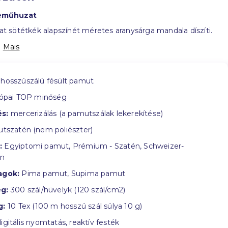
eműhuzat
 sötétkék alapszínét méretes aranysárga mandala díszíti.
:
Mais
hosszúszálú fésült pamut
ópai TOP minőség
s:
mercerizálás (a pamutszálak lekerekítése)
tszatén (nem poliészter)
:
Egyiptomi pamut, Prémium - Szatén, Schweizer-
in
agok:
Pima pamut, Supima pamut
g:
300 szál/hüvelyk (120 szál/cm2)
g:
10 Tex (100 m hosszú szál súlya 10 g)
igitális nyomtatás, reaktív festék