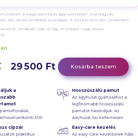
ltüntetett ára egyszemélyes ágyra értendő! Duplaágyas
en két darab rendelése szükséges. A díszpárna külön rendelhető.
szeretne, rendeljen 2db-ot egy mintából, vagy dupla
ot.
ten
29 500 Ft
Kosárba teszem
áljuk a
Hosszúszálú pamut
sszabb
Az ágyhuzat gyártásához a
artamot
legfinomabb hosszúszálú
 pamutfonalak,
pamutot használjuk. Az
ethüvelyenkénti 300
ágyhuzat így kellemesen
rűsségű
puha.
kus cipzár
Easy-care kezelés
ötésének hála, az
uzatok praktikus
Az easy-care kezelésnek hála
atok élettartama