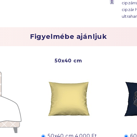
cipzárr
évtized
cipzár 
ultraha
Figyelmébe ajánljuk
50x40 cm
50x40 cm
4 000 Ft
60