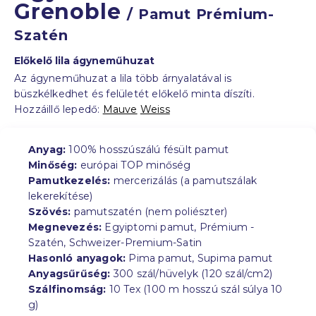
Grenoble
/ Pamut Prémium-
Szatén
Előkelő lila ágyneműhuzat
Az ágyneműhuzat a lila több árnyalatával is
büszkélkedhet és felületét előkelő minta díszíti.
Hozzáillő lepedő:
Mauve
Weiss
Anyag:
100% hosszúszálú fésült pamut
Minőség:
európai TOP minőség
Pamutkezelés:
mercerizálás (a pamutszálak
lekerekítése)
Szövés:
pamutszatén (nem poliészter)
Megnevezés:
Egyiptomi pamut, Prémium -
Szatén, Schweizer-Premium-Satin
Hasonló anyagok:
Pima pamut, Supima pamut
Anyagsűrűség:
300 szál/hüvelyk (120 szál/cm2)
Szálfinomság:
10 Tex (100 m hosszú szál súlya 10
g)