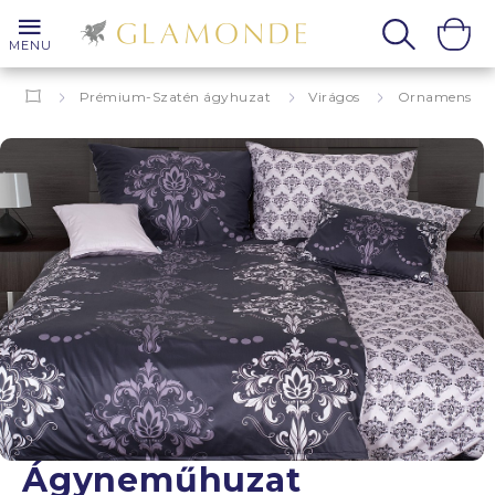
MENU
Prémium-Szatén ágyhuzat
Virágos
Ornamens
Grenoble
Ágyneműhuzat