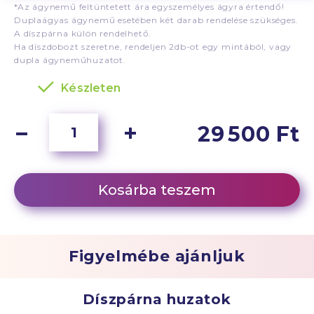
*Az ágynemű feltüntetett ára egyszemélyes ágyra értendő!
Duplaágyas ágynemű esetében két darab rendelése szükséges.
A díszpárna külön rendelhető.
Ha díszdobozt szeretne, rendeljen 2db-ot egy mintából, vagy
dupla ágyneműhuzatot.
Készleten
29 500 Ft
Kosárba teszem
Figyelmébe ajánljuk
Díszpárna huzatok