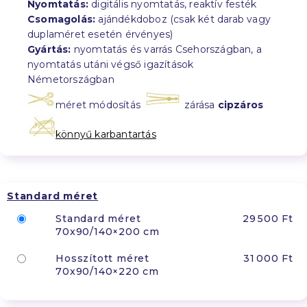
Nyomtatás:
digitális nyomtatás, reaktív festék
Csomagolás:
ajándékdoboz (csak két darab vagy
duplaméret esetén érvényes)
Gyártás:
nyomtatás és varrás Csehországban, a
nyomtatás utáni végső igazítások
Németországban
méret módosítás
zárása
cipzáros
könnyű karbantartás
Standard méret
Standard méret
29 500 Ft
70x90/140×200 cm
Hosszított méret
31 000 Ft
70x90/140×220 cm