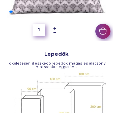
70x50 cm
6 500 Ft
Lepedők
Tökéletesen illeszkedő lepedők magas és alacsony
matracokra egyaránt.