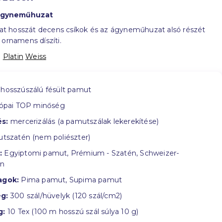
 ágyneműhuzat
 hosszát decens csíkok és az ágyneműhuzat alsó részét
 ornamens díszíti.
:
Platin
Weiss
hosszúszálú fésült pamut
ópai TOP minőség
s:
mercerizálás (a pamutszálak lekerekítése)
tszatén (nem poliészter)
:
Egyiptomi pamut, Prémium - Szatén, Schweizer-
in
agok:
Pima pamut, Supima pamut
g:
300 szál/hüvelyk (120 szál/cm2)
g:
10 Tex (100 m hosszú szál súlya 10 g)