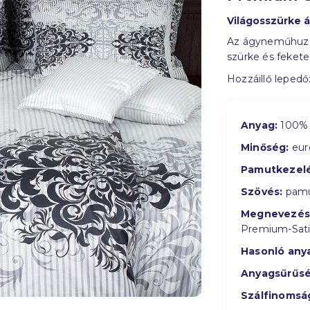
Világosszürke
Az ágyneműhuzat
szürke és fekete
Hozzáillő lepedő
Anyag:
100% 
Minőség:
eur
Pamutkezelé
Szövés:
pamu
Megnevezés
Premium-Sat
Hasonló any
Anyagsűrűsé
Szálfinomsá