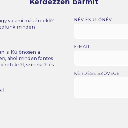
Kérdezzen bármit
NÉV ÉS UTÓNÉV
gy valami más érdekli?
szolunk minden
E-MAIL
n is. Különösen a
n, ahol minden fontos
éretekről, színekről és
KÉRDÉSE SZÖVEGE
at.