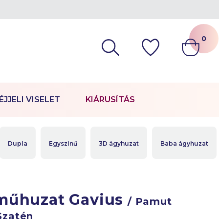
0
ÉJJELI VISELET
KIÁRUSÍTÁS
Dupla
Egyszínű
3D ágyhuzat
Baba ágyhuzat
műhuzat Gavius
/ Pamut
Szatén