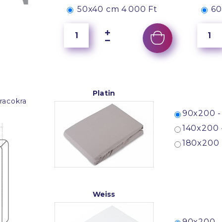
50x40 cm
4 000 Ft
60
Platin
racokra
90x200 -
140x200 
180x200 
Weiss
90x200 -