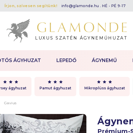
Írjon, szívesen segítünk!
info@glamonde.hu
. HÉ - PÉ 9-17
LUXUS SZATÉN ÁGYNEMŰHUZAT
OTÓS ÁGYHUZAT
LEPEDŐ
ÁGYNEMŰ
rsey ágyhuzat
Pamut ágyhuzat
Mikroplüss ágyhuzat
Gavius
Ágyne
Prémium-