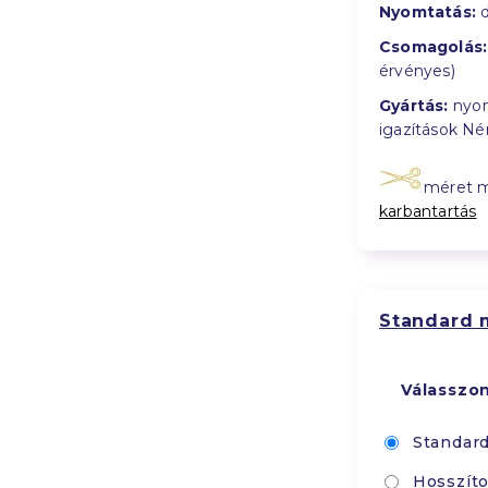
Nyomtatás:
d
Csomagolás:
érvényes)
Gyártás:
nyom
igazítások N
méret 
karbantartás
Standard 
Válasszo
Standar
Hosszíto