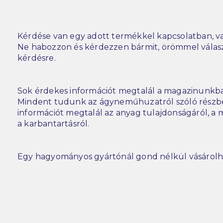
Kérdése van egy adott termékkel kapcsolatban, va
Ne habozzon és kérdezzen bármit, örömmel vála
kérdésre.
Sok érdekes információt megtalál a magazinunkba
Mindent tudunk az ágyneműhuzatról szóló részbe
információt megtalál az anyag tulajdonságáról, a m
a karbantartásról.
Egy hagyományos gyártónál gond nélkül vásárolh