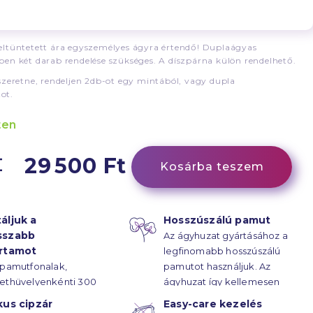
ltüntetett ára egyszemélyes ágyra értendő! Duplaágyas
en két darab rendelése szükséges. A díszpárna külön rendelhető.
szeretne, rendeljen 2db-ot egy mintából, vagy dupla
ot.
ten
29 500 Ft
Kosárba teszem
áljuk a
Hosszúszálú pamut
sszabb
Az ágyhuzat gyártásához a
artamot
legfinomabb hosszúszálú
 pamutfonalak,
pamutot használjuk. Az
ethüvelyenkénti 300
ágyhuzat így kellemesen
rűsségű
puha.
kus cipzár
Easy-care kezelés
ötésének hála, az