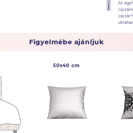
Az ágyh
ágyhuz
cipzárr
évtized
cipzár 
ultraha
Figyelmébe ajánljuk
50x40 cm