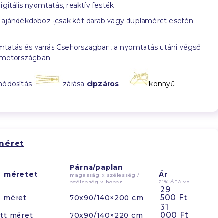
igitális nyomtatás, reaktív festék
ajándékdoboz (csak két darab vagy duplaméret esetén
tatás és varrás Csehországban, a nyomtatás utáni végső
émetországban
módosítás
zárása
cipzáros
könnyű
méret
Párna/paplan
n méretet
Ár
magasság x szélesség /
szélesség x hossz
21% ÁFA-val
29
500 Ft
d méret
70x90/140×200 cm
31
000 Ft
tt méret
70x90/140×220 cm