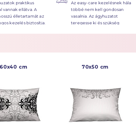
uzatok praktikus
Az easy-care kezelésnek hála
atok élettartama
al vannak ellátva. A
többé nem kell gondosan
ekre húzódik.
hosszú élletartamát az
vasalnia. Az ágyhuzatot
ngos kezelés biztosítja.
teregesse ki és szükség
esetén vasalja át.
Többet a
Easy Care
60x40 cm
70x50 cm