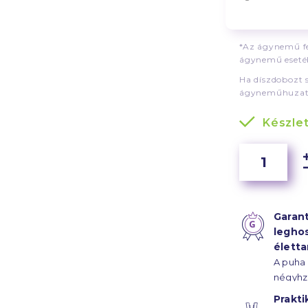
*Az ágynemű fe
ágynemű esetéb
Ha díszdobozt 
ágyneműhuzat
Készle
Garant
legho
élett
A puha
négyhz
szál sű
Prakti
szaténk