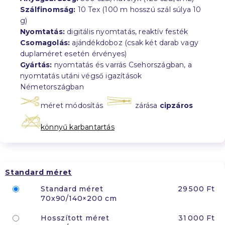
Szálfinomság:
10 Tex (100 m hosszú szál súlya 10
g)
Nyomtatás:
digitális nyomtatás, reaktív festék
Csomagolás:
ajándékdoboz (csak két darab vagy
duplaméret esetén érvényes)
Gyártás:
nyomtatás és varrás Csehországban, a
nyomtatás utáni végső igazítások
Németországban
méret módosítás
zárása
cipzáros
könnyű karbantartás
Standard méret
Standard méret
29 500 Ft
70x90/140×200 cm
Hosszított méret
31 000 Ft