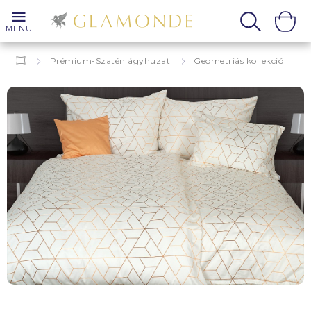
MENU
Prémium-Szatén ágyhuzat
Geometriás kollekció
Grafika
Bernard