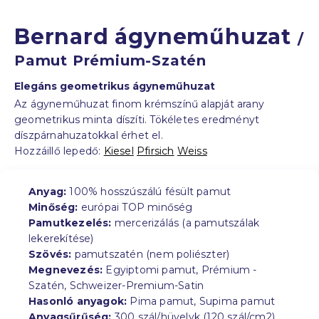
Bernard ágyneműhuzat
/
Pamut Prémium-Szatén
Elegáns geometrikus ágyneműhuzat
Az ágyneműhuzat finom krémszínű alapját arany
geometrikus minta díszíti. Tökéletes eredményt
díszpárnahuzatokkal érhet el.
Hozzáillő lepedő:
Kiesel
Pfirsich
Weiss
Anyag:
100% hosszúszálú fésült pamut
Minőség:
európai TOP minőség
Pamutkezelés:
mercerizálás (a pamutszálak
lekerekítése)
Szövés:
pamutszatén (nem poliészter)
Megnevezés:
Egyiptomi pamut, Prémium -
Szatén, Schweizer-Premium-Satin
Hasonló anyagok:
Pima pamut, Supima pamut
Anyagsűrűség:
300 szál/hüvelyk (120 szál/cm2)