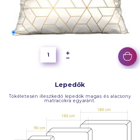
70x50 cm
6 500 Ft
Lepedők
Tökéletesen illeszkedő lepedők magas és alacsony
matracokra egyaránt.