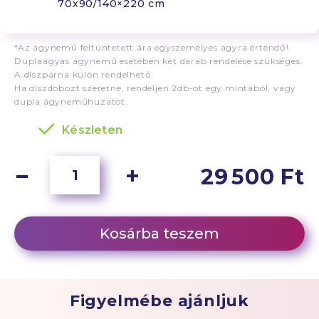
70x90/140×220 cm
*Az ágynemű feltüntetett ára egyszemélyes ágyra értendő!
Duplaágyas ágynemű esetében két darab rendelése szükséges.
A díszpárna külön rendelhető.
Ha díszdobozt szeretne, rendeljen 2db-ot egy mintából, vagy
dupla ágyneműhuzatot.
Készleten
29 500 Ft
Kosárba teszem
Figyelmébe ajánljuk