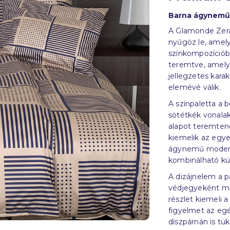
Barna ágyneműh
A Glamonde Zera
nyűgöz le, amely 
színkompozíciób
teremtve, amely 
jellegzetes kara
elemévé válik.
A színpaletta a 
sötétkék vonalak
alapot teremten
kiemelik az egy
ágynemű modern,
kombinálható kül
A dizájnelem a p
védjegyeként mű
részlet kiemeli 
figyelmet az egé
díszpárnán is tük