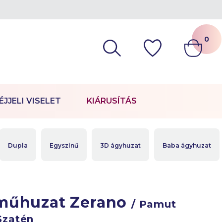
0
ÉJJELI VISELET
KIÁRUSÍTÁS
Dupla
Egyszínű
3D ágyhuzat
Baba ágyhuzat
műhuzat Zerano
/ Pamut
Szatén