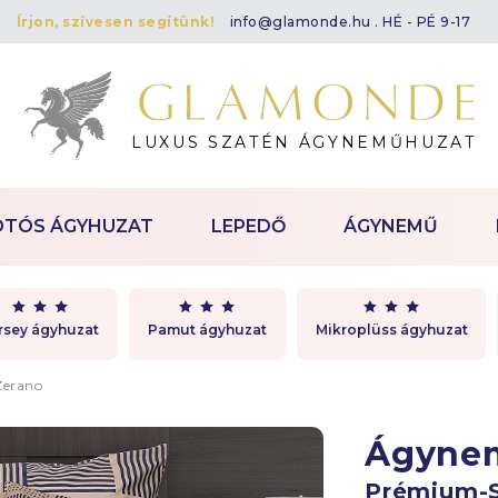
Írjon, szívesen segítünk!
info@glamonde.hu
. HÉ - PÉ 9-17
LUXUS SZATÉN ÁGYNEMŰHUZAT
OTÓS ÁGYHUZAT
LEPEDŐ
ÁGYNEMŰ
rsey ágyhuzat
Pamut ágyhuzat
Mikroplüss ágyhuzat
Zerano
Ágyne
Prémium-