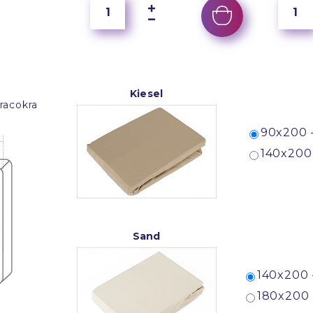
Kiesel
racokra
90x200 
140x200
Sand
140x200 
180x200 