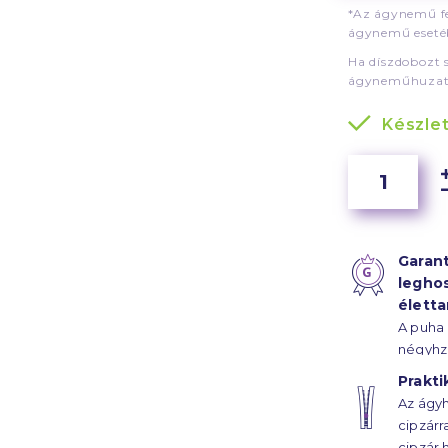
*Az ágynemű fe
ágynemű esetéb
Ha díszdobozt 
ágyneműhuzat
Készle
Garant
legho
élett
A puha
négyhz
szál sű
Prakti
szaténk
Az ágyh
ágyhuz
cipzárr
évtized
cipzár 