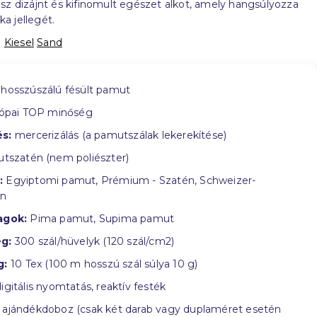
sz dizájnt és kifinomult egészet alkot, amely hangsúlyozza
a jellegét.
:
Kiesel
Sand
hosszúszálú fésült pamut
ópai TOP minőség
s:
mercerizálás (a pamutszálak lekerekítése)
tszatén (nem poliészter)
:
Egyiptomi pamut, Prémium - Szatén, Schweizer-
in
agok:
Pima pamut, Supima pamut
g:
300 szál/hüvelyk (120 szál/cm2)
g:
10 Tex (100 m hosszú szál súlya 10 g)
igitális nyomtatás, reaktív festék
ajándékdoboz (csak két darab vagy duplaméret esetén