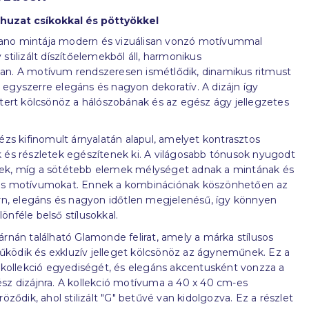
uzat csíkokkal és pöttyökkel
no mintája modern és vizuálisan vonzó motívummal
stilizált díszítőelemekből áll, harmonikus
an. A motívum rendszeresen ismétlődik, dinamikus ritmust
egyszerre elegáns és nagyon dekoratív. A dizájn így
ktert kölcsönöz a hálószobának és az egész ágy jellegzetes
bézs kifinomult árnyalatán alapul, amelyet kontrasztos
 és részletek egészítenek ki. A világosabb tónusok nyugodt
ek, míg a sötétebb elemek mélységet adnak a mintának és
es motívumokat. Ennek a kombinációnak köszönhetően az
 elegáns és nagyon időtlen megjelenésű, így könnyen
önféle belső stílusokkal.
árnán található Glamonde felirat, amely a márka stílusos
ködik és exkluzív jelleget kölcsönöz az ágyneműnek. Ez a
a kollekció egyediségét, és elegáns akcentusként vonzza a
sz dizájnra. A kollekció motívuma a 40 x 40 cm-es
röződik, ahol stilizált "G" betűvé van kidolgozva. Ez a részlet