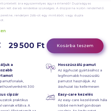
ltüntetett ára egyszemélyes ágyra értendő! Duplaágyas
en két darab rendelése szükséges. A díszpárna külön rendelhető.
szeretne, rendeljen 2db-ot egy mintából, vagy dupla
ot.
ten
29 500 Ft
Kosárba teszem
áljuk a
Hosszúszálú pamut
sszabb
Az ágyhuzat gyártásához a
artamot
legfinomabb hosszúszálú
 pamutfonalak,
pamutot használjuk. Az
ethüvelyenkénti 300
ágyhuzat így kellemesen
rűsségű
puha.
kus cipzár
Easy-care kezelés
ötésének hála, az
uzatok praktikus
Az easy-care kezelésnek hála
atok élettartama
al vannak ellátva. A
többé nem kell gondosan
ekre húzódik.
hosszú élletartamát az
vasalnia. Az ágyhuzatot