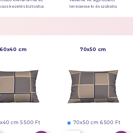
ngos kezelés biztosítja.
teregesse ki és szükség
esetén vasalja át.
Többet a
Easy Care
60x40 cm
70x50 cm
x40 cm
5 500 Ft
70x50 cm
6 500 Ft