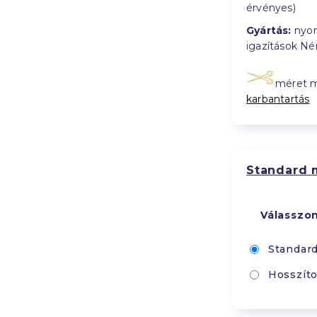
érvényes)
Gyártás:
nyom
igazítások N
méret 
karbantartás
Standard 
Válasszo
Standar
Hosszíto