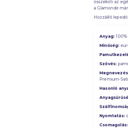
összeköti az egé
a Glamonde márk
Hozzáillő lepedő
Anyag:
100% 
Minőség:
eur
Pamutkezelé
Szövés:
pamu
Megnevezés
Premium-Sat
Hasonló any
Anyagsűrűsé
Szálfinomsá
Nyomtatás:
d
Csomagolás: