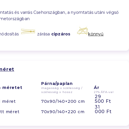
tatás és varrás Csehországban, a nyomtatás utáni végső
émetországban
módosítás
zárása
cipzáros
könnyű
méret
Párna/paplan
n méretet
Ár
magasság x szélesség /
szélesség x hossz
21% ÁFA-val
29
500 Ft
d méret
70x90/140×200 cm
31
000 Ft
tt méret
70x90/140×220 cm