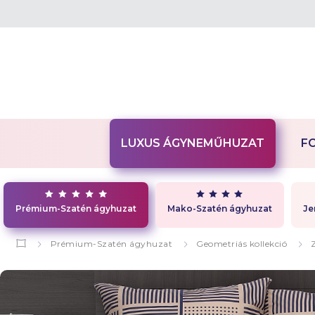
LUXUS ÁGYNEMŰHUZAT
F
Prémium-Szatén ágyhuzat
Mako-Szatén ágyhuzat
Je
Prémium-Szatén ágyhuzat
Geometriás kollekció