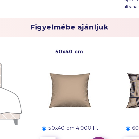
ultraha
Figyelmébe ajánljuk
50x40 cm
50x40 cm
4 000 Ft
60