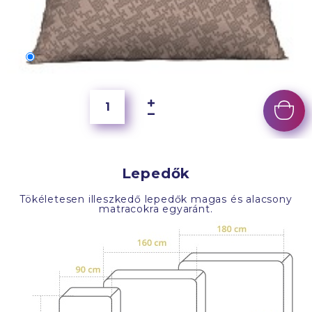
70x50 cm
6 500 Ft
Lepedők
Tökéletesen illeszkedő lepedők magas és alacsony
matracokra egyaránt.