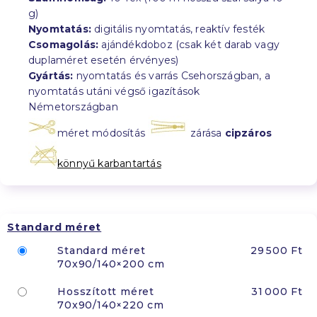
g)
Nyomtatás:
digitális nyomtatás, reaktív festék
Csomagolás:
ajándékdoboz (csak két darab vagy
duplaméret esetén érvényes)
Gyártás:
nyomtatás és varrás Csehországban, a
nyomtatás utáni végső igazítások
Németországban
méret módosítás
zárása
cipzáros
könnyű karbantartás
Standard méret
Standard méret
29 500 Ft
70x90/140×200 cm
Hosszított méret
31 000 Ft
70x90/140×220 cm