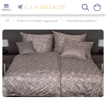
MENU
Prémium-Szatén ágyhuzat
Geometriás kollekció
Grafika
Orlando