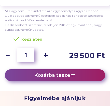
*Az ágynemű feltüntetett ára egyszemélyes ágyra értendő!
Duplaágyas ágynemű esetében két darab rendelése szükséges.
A díszpárna külön rendelhető.
Ha díszdobozt szeretne, rendeljen 2db-ot egy mintából, vagy
dupla ágyneműhuzatot.
Készleten
29 500 Ft
Kosárba teszem
Figyelmébe ajánljuk