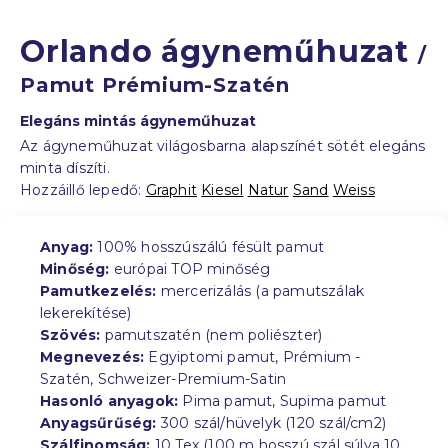
Orlando ágyneműhuzat
/
Pamut Prémium-Szatén
Elegáns mintás ágyneműhuzat
Az ágyneműhuzat világosbarna alapszínét sötét elegáns
minta díszíti.
Hozzáillő lepedő:
Graphit
Kiesel
Natur
Sand
Weiss
Anyag:
100% hosszúszálú fésült pamut
Minőség:
európai TOP minőség
Pamutkezelés:
mercerizálás (a pamutszálak
lekerekítése)
Szövés:
pamutszatén (nem poliészter)
Megnevezés:
Egyiptomi pamut, Prémium -
Szatén, Schweizer-Premium-Satin
Hasonló anyagok:
Pima pamut, Supima pamut
Anyagsűrűség:
300 szál/hüvelyk (120 szál/cm2)
Szálfinomság:
10 Tex (100 m hosszú szál súlya 10