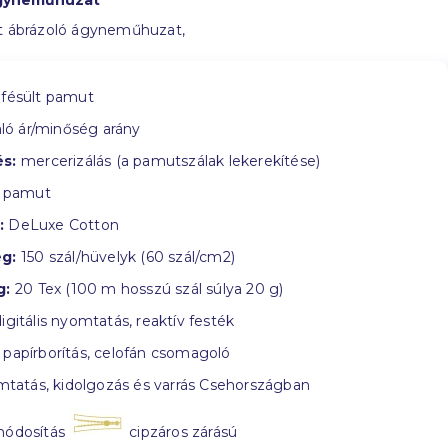
gyneműhuzat
rt ábrázoló ágyneműhuzat,
fésült pamut
ló ár/minőség arány
s:
mercerizálás (a pamutszálak lekerekítése)
 pamut
:
DeLuxe Cotton
g:
150 szál/hüvelyk (60 szál/cm2)
g:
20 Tex (100 m hosszú szál súlya 20 g)
igitális nyomtatás, reaktív festék
papírborítás, celofán csomagoló
tatás, kidolgozás és varrás Csehországban
módosítás
cipzáros zárású