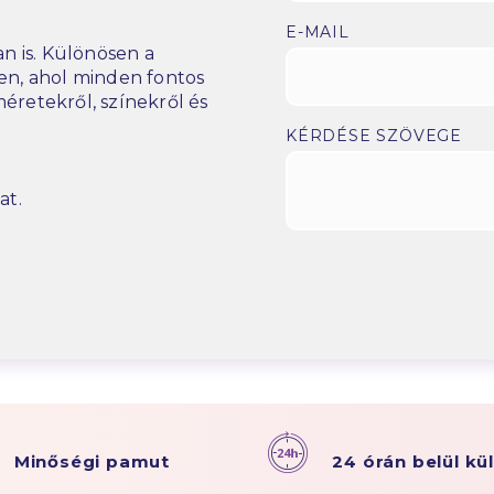
E-MAIL
n is. Különösen a
n, ahol minden fontos
éretekről, színekről és
KÉRDÉSE SZÖVEGE
at.
Minőségi pamut
24 órán belül kü