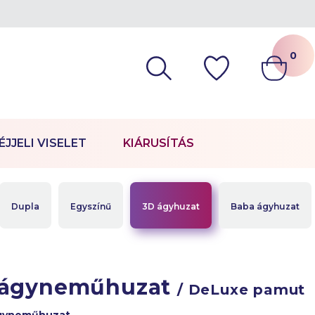
0
ÉJJELI VISELET
KIÁRUSÍTÁS
Dupla
Egyszínű
3D ágyhuzat
Baba ágyhuzat
 ágyneműhuzat
/ DeLuxe pamut