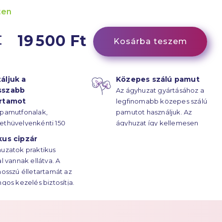
ten
19 500 Ft
Kosárba teszem
áljuk a
Közepes szálú pamut
sszabb
Az ágyhuzat gyártásához a
artamot
legfinomabb közepes szálú
 pamutfonalak,
pamutot használjuk. Az
ethüvelyenkénti 150
ágyhuzat így kellemesen
űrűsségű kötésének
puha.
kus cipzár
z ágyhuzatok
uzatok praktikus
rtama évtizedekre
al vannak ellátva. A
.
hosszú élletartamát az
ngos kezelés biztosítja.