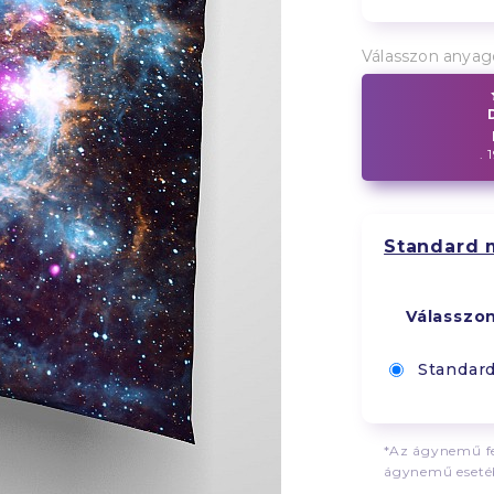
Válasszon anyag
. 
Standard 
Válasszo
Standar
*Az ágynemű fe
ágynemű esetéb