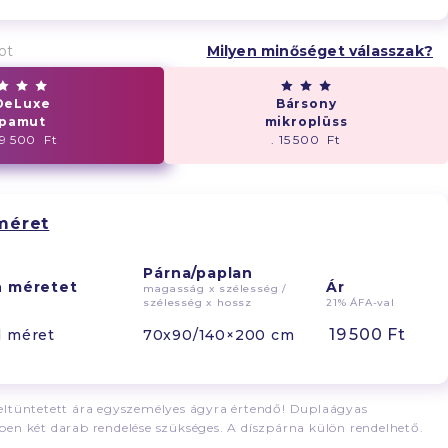
ot
Milyen minőséget válasszak?
DeLuxe
Bársony
pamut
mikroplüss
19 500 Ft
. 15 500 Ft
méret
Párna/paplan
n méretet
Ár
magasság x szélesség /
szélesség x hossz
21% ÁFA-val
19 500 Ft
d méret
70x90/140×200 cm
ltüntetett ára egyszemélyes ágyra értendő! Duplaágyas
en két darab rendelése szükséges. A díszpárna külön rendelhető.