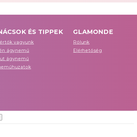
NÁCSOK ÉS TIPPEK
GLAMONDE
értők vagyunk
Rólunk
tén ágynemű
Elérhetőség
ut ágynemű
neműhuzatok