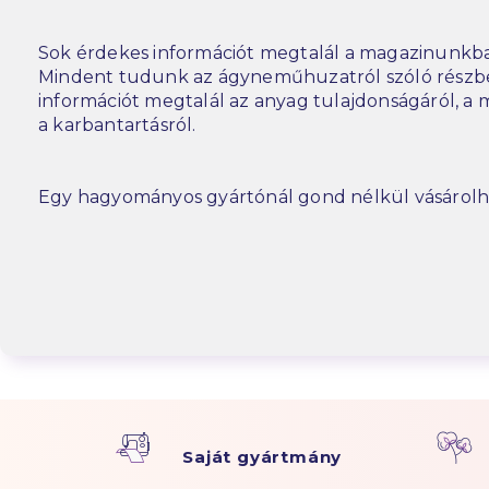
Sok érdekes információt megtalál a magazinunkba
Mindent tudunk az ágyneműhuzatról szóló részbe
információt megtalál az anyag tulajdonságáról, a m
a karbantartásról.
Egy hagyományos gyártónál gond nélkül vásárolh
Saját gyártmány