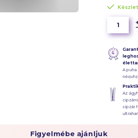
Készle
Garant
legho
élett
A puha
négyhz
szál s
Prakti
hála, a
Az ágyh
életta
cipzárr
húzódik
cipzár 
ultraha
Figyelmébe ajánljuk