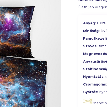
Univerzumos á
Élethűen világű
Anyag:
100% 
Minőség:
kivá
Pamutkezelé
Szövés:
sima
Megnevezés
Anyagsűrűsé
Szálfinomsá
Nyomtatás:
d
Csomagolás:
Gyártás:
nyom
méret 