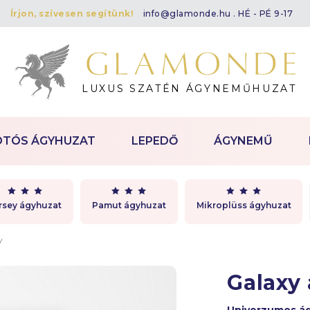
Írjon, szívesen segítünk!
info@glamonde.hu
. HÉ - PÉ 9-17
LUXUS SZATÉN ÁGYNEMŰHUZAT
OTÓS ÁGYHUZAT
LEPEDŐ
ÁGYNEMŰ
rsey ágyhuzat
Pamut ágyhuzat
Mikroplüss ágyhuzat
y
Galaxy