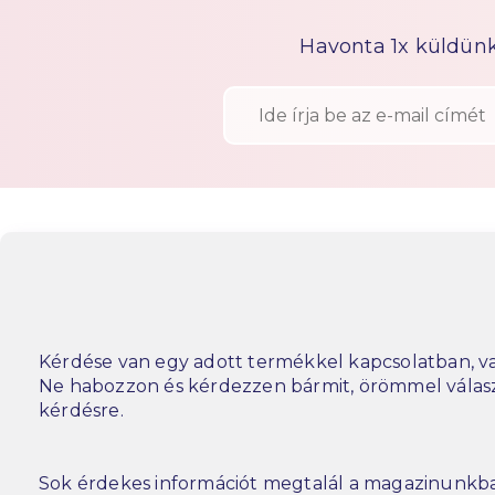
Havonta 1x küldünk h
Kérdése van egy adott termékkel kapcsolatban, va
Ne habozzon és kérdezzen bármit, örömmel vála
kérdésre.
Sok érdekes információt megtalál a magazinunkba