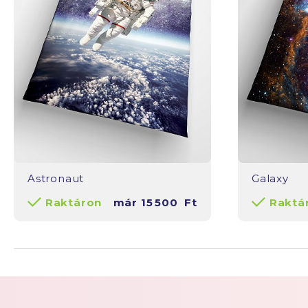
Astronaut
Galaxy
Raktáron
már
15 500
Ft
Raktá