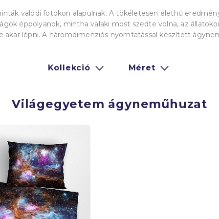
nták valódi fotókon alapulnak.
A tökéletesen élethű eredményt
rágok éppolyanok, mintha valaki most szedte volna, az állatokon
 be akar lépni. A háromdimenziós nyomtatással készített ágyne
Kollekció
Méret
Világegyetem ágyneműhuzat