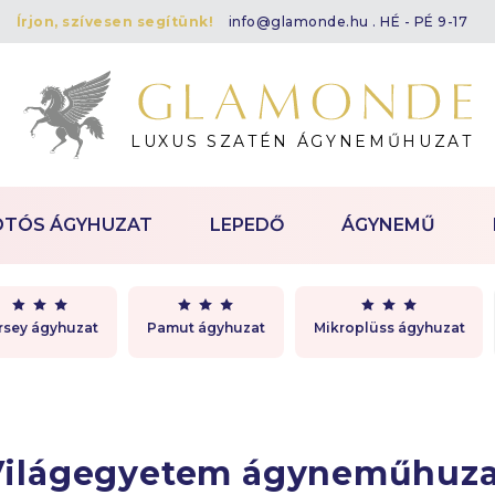
Írjon, szívesen segítünk!
info@glamonde.hu
. HÉ - PÉ 9-17
LUXUS SZATÉN ÁGYNEMŰHUZAT
OTÓS ÁGYHUZAT
LEPEDŐ
ÁGYNEMŰ
rsey ágyhuzat
Pamut ágyhuzat
Mikroplüss ágyhuzat
Világegyetem ágyneműhuza