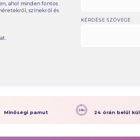
n, ahol minden fontos
éretekről, színekről és
KÉRDÉSE SZÖVEGE
at.
Minőségi pamut
24 órán belül kü