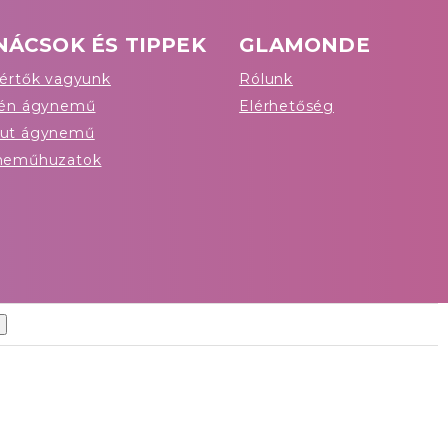
NÁCSOK ÉS TIPPEK
GLAMONDE
értők vagyunk
Rólunk
tén ágynemű
Elérhetőség
ut ágynemű
neműhuzatok