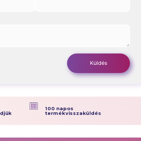
100 napos
ldjük
termékvisszaküldés