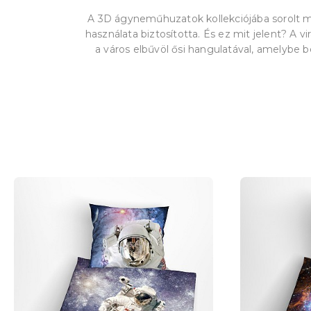
A 3D ágyneműhuzatok kollekciójába sorolt mi
használata biztosította.
És ez mit jelent? A vi
a város elbűvöl ősi hangulatával, amelybe