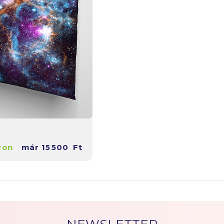
ron
már
15 500
Ft