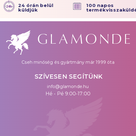
24 órán belül
100 napos
küldjük
termékvisszaküld
Cseh minőség és gyártmány már 1999 óta
SZÍVESEN SEGÍTÜNK
info@glamonde.hu
Hé - Pé 9:00-17:00