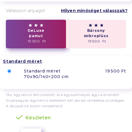
Válasszon anyagot
Milyen minőséget válasszak?
DeLuxe
Bársony
pamut
mikroplüss
. 19 500 Ft
. 15 500 Ft
Standard méret
Standard méret
19 500 Ft
70x90/140×200 cm
*Az ágynemű feltüntetett ára egyszemélyes ágyra értendő!
Duplaágyas ágynemű esetében két darab rendelése szükséges.
A díszpárna külön rendelhető.
Készleten