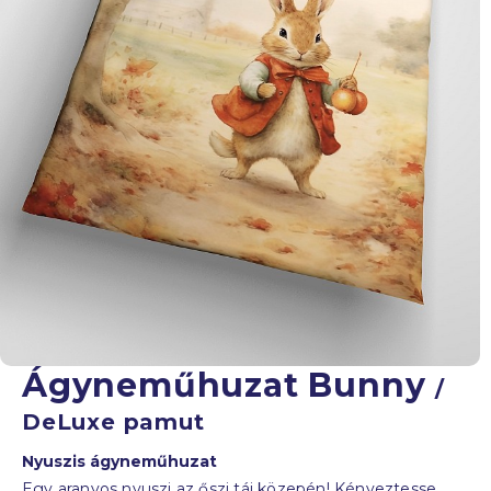
Ágyneműhuzat Bunny
/
DeLuxe pamut
Nyuszis ágyneműhuzat
Egy aranyos nyuszi az őszi táj közepén! Kényeztesse