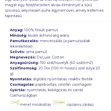
magát egy felejthetetlen alvási élménnyel a sűrű
szövésű, selymesen puha ágyneművel, amely kellemes
tapintású.
Anyag:
100% fésült pamut
Minőség:
kiváló ár/minőség arány
Pamutkezelés:
mercerizálás (a pamutszálak
lekerekítése)
Szövés:
sima pamut
Megnevezés:
DeLuxe Cotton
Anyagsűrűség:
150 szál/hüvelyk (60 szál/cm2)
Szálfinomság:
20 Tex (100 m hosszú szál súlya 20
g)
Nyomtatás:
digitális nyomtatás, reaktív festék
Csomagolás:
papírborítás, celofán csomagoló
Gyártás:
nyomtatás, kidolgozás és varrás
Csehországban
méret módosítás
cipzáros zárású