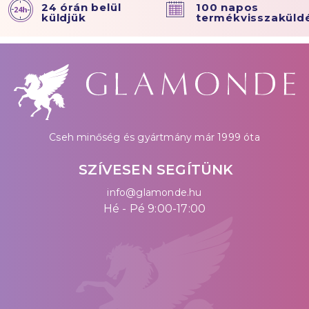
24 órán belül
100 napos
küldjük
termékvisszaküld
Cseh minőség és gyártmány már 1999 óta
SZÍVESEN SEGÍTÜNK
info@glamonde.hu
Hé - Pé 9:00-17:00