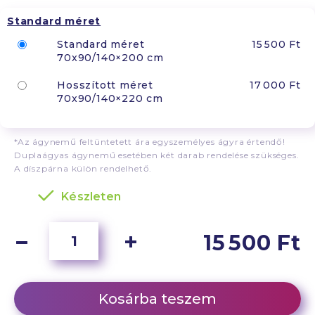
Standard méret
Standard méret
15 500 Ft
70x90/140×200 cm
Hosszított méret
17 000 Ft
70x90/140×220 cm
*Az ágynemű feltüntetett ára egyszemélyes ágyra értendő!
Duplaágyas ágynemű esetében két darab rendelése szükséges.
A díszpárna külön rendelhető.
Készleten
15 500 Ft
Kosárba teszem