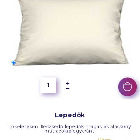
70x50 cm
4 000 Ft
Lepedők
Tökéletesen illeszkedő lepedők magas és alacsony
matracokra egyaránt.