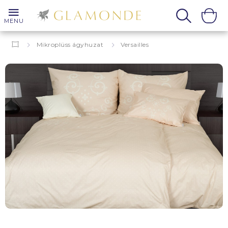
MENU
Mikroplüss ágyhuzat
Versailles