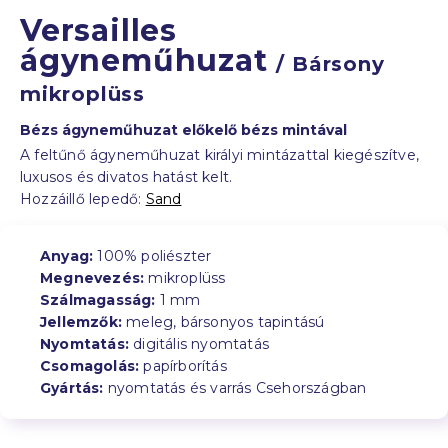
Versailles
ágyneműhuzat
/ Bársony
mikroplüss
Bézs ágyneműhuzat előkelő bézs mintával
A feltűnő ágyneműhuzat királyi mintázattal kiegészítve,
luxusos és divatos hatást kelt.
Hozzáillő lepedő:
Sand
Anyag:
100% poliészter
Megnevezés:
mikroplüss
Szálmagasság:
1 mm
Jellemzők:
meleg, bársonyos tapintású
Nyomtatás:
digitális nyomtatás
Csomagolás:
papírborítás
Gyártás:
nyomtatás és varrás Csehországban