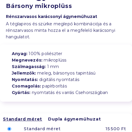
Bársony mikroplüss
Rénszarvasos karácsonyi ágyneműhuzat
A téglapiros és szürke meglepő kombinációja és a
rénszarvasos minta hozza el a megfelelő karácsonyi
hangulatot.
Anyag:
100% poliészter
Megnevezés:
mikroplüss
Szálmagasság:
1 mm
Jellemzők:
meleg, bársonyos tapintású
Nyomtatás:
digitális nyomtatás
Csomagolás:
papírborítás
Gyártás:
nyomtatás és varrás Csehországban
Standard méret
Dupla ágyneműhuzat
Standard méret
15 500 Ft