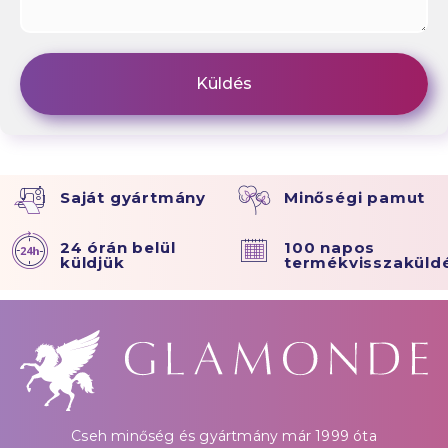
Saját gyártmány
Minőségi pamut
24 órán belül
100 napos
küldjük
termékvisszaküld
Cseh minőség és gyártmány már 1999 óta