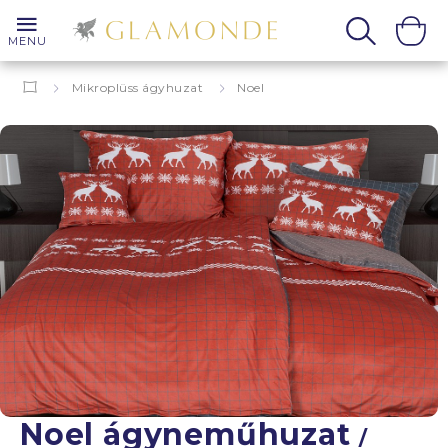
MENU
Mikroplüss ágyhuzat
Noel
Noel ágyneműhuzat
/