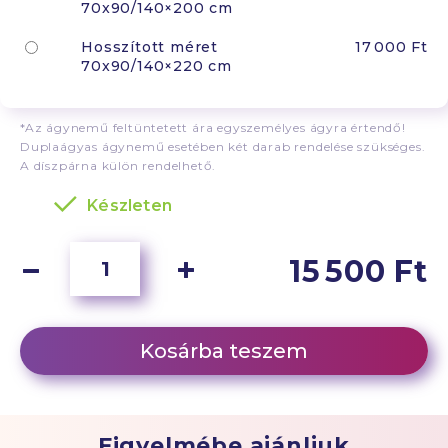
70x90/140×200 cm
Hosszított méret
17 000 Ft
70x90/140×220 cm
*Az ágynemű feltüntetett ára egyszemélyes ágyra értendő!
Duplaágyas ágynemű esetében két darab rendelése szükséges.
A díszpárna külön rendelhető.
Készleten
15 500 Ft
Kosárba teszem
Figyelmébe ajánljuk