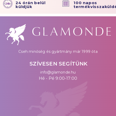
24 órán belül
100 napos
küldjük
termékvisszaküld
Cseh minőség és gyártmány már 1999 óta
SZÍVESEN SEGÍTÜNK
info@glamonde.hu
Hé - Pé 9:00-17:00