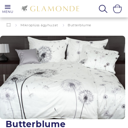
MENU
Mikroplüss ágyhuzat
Butterblume
Butterblume