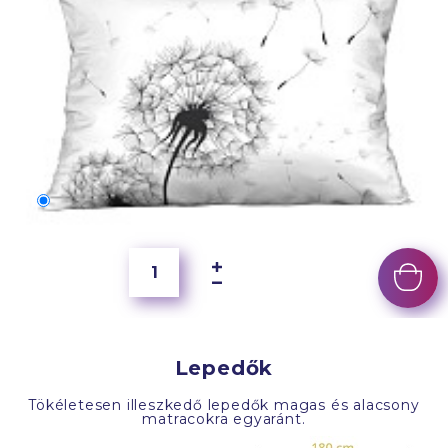
70x50 cm
3 190 Ft
Lepedők
Tökéletesen illeszkedő lepedők magas és alacsony
matracokra egyaránt.