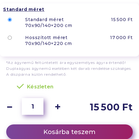
Standard méret
Standard méret
15 500 Ft
70x90/140×200 cm
Hosszított méret
17 000 Ft
70x90/140×220 cm
*Az ágynemű feltüntetett ára egyszemélyes ágyra értendő!
Duplaágyas ágynemű esetében két darab rendelése szükséges.
A díszpárna külön rendelhető.
Készleten
15 500 Ft
Kosárba teszem