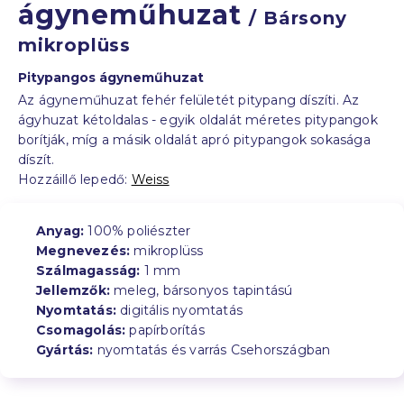
ágyneműhuzat
/ Bársony
mikroplüss
Pitypangos ágyneműhuzat
Az ágyneműhuzat fehér felületét pitypang díszíti. Az
ágyhuzat kétoldalas - egyik oldalát méretes pitypangok
borítják, míg a másik oldalát apró pitypangok sokasága
díszít.
Hozzáillő lepedő:
Weiss
Anyag:
100% poliészter
Megnevezés:
mikroplüss
Szálmagasság:
1 mm
Jellemzők:
meleg, bársonyos tapintású
Nyomtatás:
digitális nyomtatás
Csomagolás:
papírborítás
Gyártás:
nyomtatás és varrás Csehországban