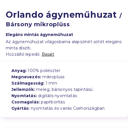
Orlando ágyneműhuzat
/
Bársony mikroplüss
Elegáns mintás ágyneműhuzat
Az ágyneműhuzat világosbarna alapszínét sötét elegáns
minta díszíti.
Hozzáillő lepedő:
Basalt
Anyag:
100% poliészter
Megnevezés:
mikroplüss
Szálmagasság:
1 mm
Jellemzők:
meleg, bársonyos tapintású
Nyomtatás:
digitális nyomtatás
Csomagolás:
papírborítás
Gyártás:
nyomtatás és varrás Csehországban