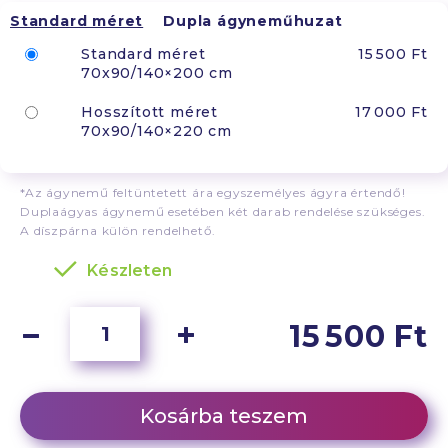
Standard méret
Dupla ágyneműhuzat
Standard méret
15 500 Ft
70x90/140×200 cm
Hosszított méret
17 000 Ft
70x90/140×220 cm
*Az ágynemű feltüntetett ára egyszemélyes ágyra értendő!
Duplaágyas ágynemű esetében két darab rendelése szükséges.
A díszpárna külön rendelhető.
Készleten
15 500 Ft
Kosárba teszem