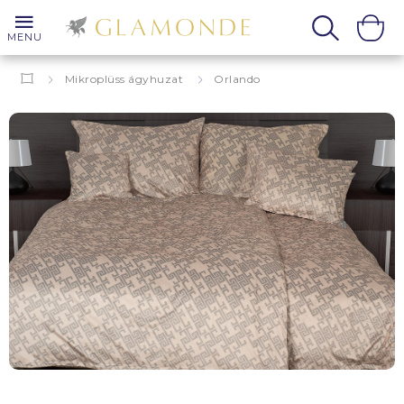
MENU
Mikroplüss ágyhuzat
Orlando