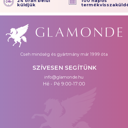
24 órán belül
100 napos
küldjük
termékvisszaküld
Cseh minőség és gyártmány már 1999 óta
SZÍVESEN SEGÍTÜNK
info@glamonde.hu
Hé - Pé 9:00-17:00