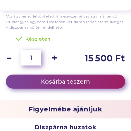
*Az ágynemű feltüntetett ára egyszemélyes ágyra értendő!
Duplaágyas ágynemű esetében két darab rendelése szükséges.
A díszpárna külön rendelhető.
Készleten
15 500 Ft
Kosárba teszem
Figyelmébe ajánljuk
Díszpárna huzatok