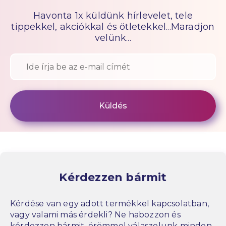
Havonta 1x küldünk hírlevelet, tele
tippekkel, akciókkal és ötletekkel...Maradjon
velünk...
Kérdezzen bármit
Kérdése van egy adott termékkel kapcsolatban,
vagy valami más érdekli? Ne habozzon és
kérdezzen bármit, örömmel válaszolunk minden