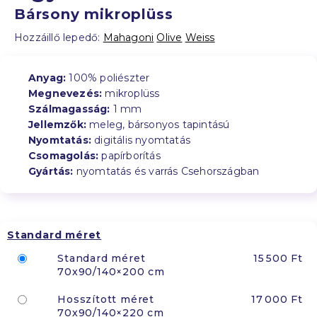
Bársony mikroplüss
Hozzáillő lepedő:
Mahagoni
Olive
Weiss
Anyag:
100% poliészter
Megnevezés:
mikroplüss
Szálmagasság:
1 mm
Jellemzők:
meleg, bársonyos tapintású
Nyomtatás:
digitális nyomtatás
Csomagolás:
papírborítás
Gyártás:
nyomtatás és varrás Csehországban
Standard méret
Standard méret
15 500 Ft
70x90/140×200 cm
Hosszított méret
17 000 Ft
70x90/140×220 cm