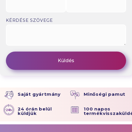
KÉRDÉSE SZÖVEGE
Saját gyártmány
Minőségi pamut
24 órán belül
100 napos
küldjük
termékvisszaküld