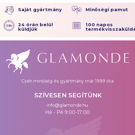
Saját gyártmány
Minőségi pamut
24 órán belül
100 napos
küldjük
termékvisszaküld
Cseh minőség és gyártmány már 1999 óta
SZÍVESEN SEGÍTÜNK
info@glamonde.hu
Hé - Pé 9:00-17:00