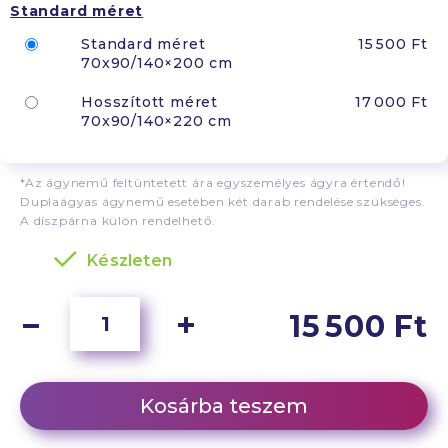
Standard méret
Standard méret
15 500 Ft
70x90/140×200 cm
Hosszított méret
17 000 Ft
70x90/140×220 cm
*Az ágynemű feltüntetett ára egyszemélyes ágyra értendő!
Duplaágyas ágynemű esetében két darab rendelése szükséges.
A díszpárna külön rendelhető.
Készleten
15 500 Ft
Kosárba teszem