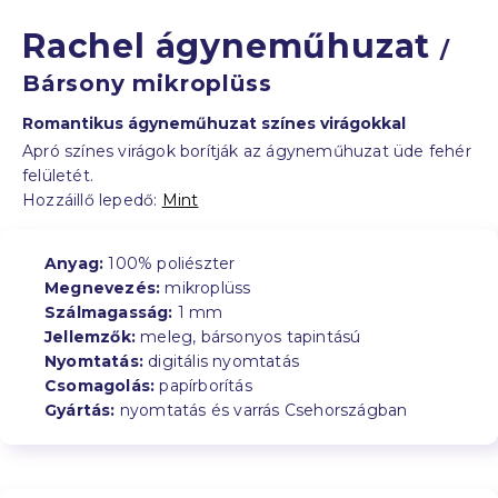
Rachel ágyneműhuzat
/
Bársony mikroplüss
Romantikus ágyneműhuzat színes virágokkal
Apró színes virágok borítják az ágyneműhuzat üde fehér
felületét.
Hozzáillő lepedő:
Mint
Anyag:
100% poliészter
Megnevezés:
mikroplüss
Szálmagasság:
1 mm
Jellemzők:
meleg, bársonyos tapintású
Nyomtatás:
digitális nyomtatás
Csomagolás:
papírborítás
Gyártás:
nyomtatás és varrás Csehországban