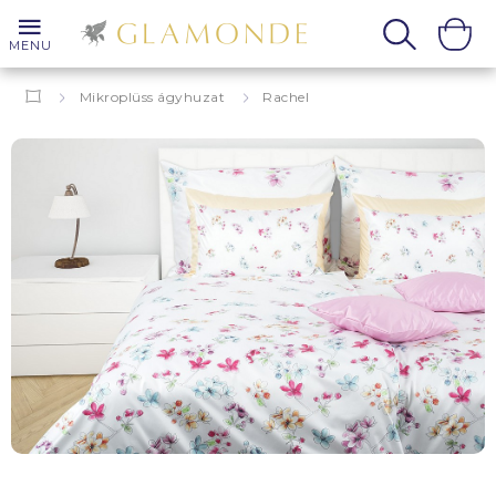
MENU
Mikroplüss ágyhuzat
Rachel