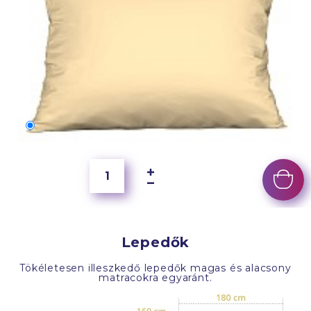
70x50 cm
4 000 Ft
Lepedők
Tökéletesen illeszkedő lepedők magas és alacsony
matracokra egyaránt.