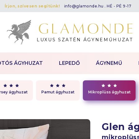
Írjon, szívesen segítünk!
info@glamonde.hu
. HÉ - PÉ 9-17
LUXUS SZATÉN ÁGYNEMŰHUZAT
OTÓS ÁGYHUZAT
LEPEDŐ
ÁGYNEMŰ
rsey ágyhuzat
Pamut ágyhuzat
Mikroplüss ágyhuzat
Glen 
mikroplüs