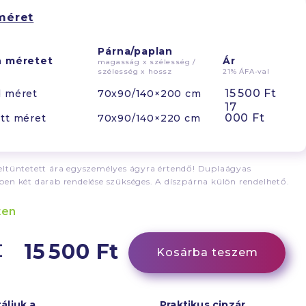
méret
Párna/paplan
n méretet
Ár
magasság x szélesség /
szélesség x hossz
21% ÁFA-val
15 500 Ft
d méret
70x90/140×200 cm
17
000 Ft
tt méret
70x90/140×220 cm
ltüntetett ára egyszemélyes ágyra értendő! Duplaágyas
en két darab rendelése szükséges. A díszpárna külön rendelhető.
ten
15 500 Ft
Kosárba teszem
áljuk a
Praktikus cipzár