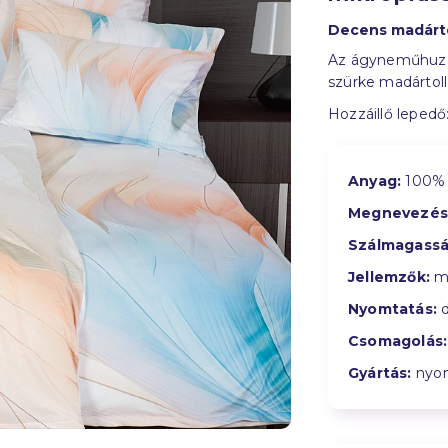
Decens madárt
Az ágyneműhuzat 
szürke madártoll 
Hozzáillő lepedő
Anyag:
100% 
Megnevezés
Szálmagassá
Jellemzők:
me
Nyomtatás:
d
Csomagolás:
Gyártás:
nyom