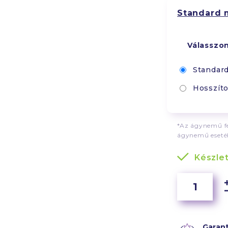
Standard 
Válasszo
Standar
Hosszíto
*Az ágynemű fe
ágynemű esetéb
Készle
Garant