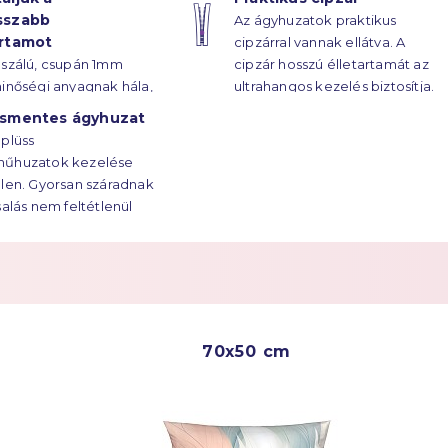
sszabb
Az ágyhuzatok praktikus
artamot
cipzárral vannak ellátva. A
oszálú, csupán 1mm
cipzár hosszú élletartamát az
inőségi anyagnak hála,
ultrahangos kezelés biztosítja.
huzatok élettartama
ásmentes ágyhuzat
ekre húzódik.
plüss
űhuzatok kezelése
len. Gyorsan száradnak
salás nem feltétlenül
ges.
70x50 cm