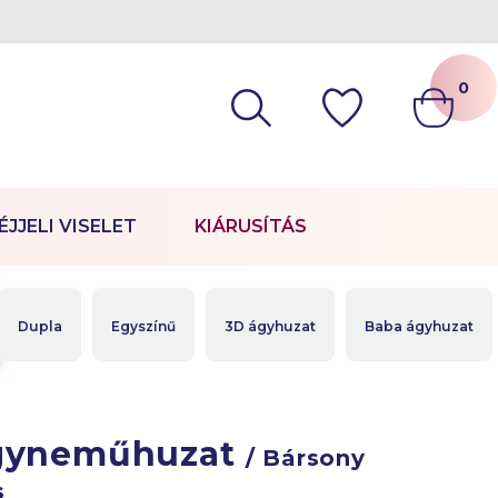
0
ÉJJELI VISELET
KIÁRUSÍTÁS
Dupla
Egyszínű
3D ágyhuzat
Baba ágyhuzat
ágyneműhuzat
/ Bársony
s