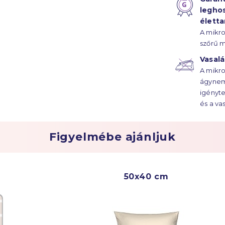
legho
élett
A mikr
szőrű m
az ágy
Vasal
évtized
A mikro
ágynem
igényte
és a va
szüksé
Figyelmébe ajánljuk
50x40 cm