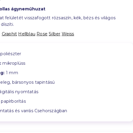
ollas ágyneműhuzat
felületét visszafogott rózsaszín, kék, bézs és világos
díszíti.
:
Graphit
Hellblau
Rose
Silber
Weiss
poliészter
:
mikroplüss
g:
1 mm
leg, bársonyos tapintású
igitális nyomtatás
papírborítás
tatás és varrás Csehországban