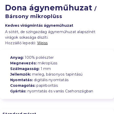
Dona ágyneműhuzat
/
Bársony mikroplüss
Kedves virágmintás ágyneműhuzat
A sötét, de színgazdag ágyneműhuzat alapszínét
virágok sokasága díszíti.
Hozzáillő lepedő:
Weiss
Anyag:
100% poliészter
Megnevezés:
mikroplüss
Szálmagasság:
1 mm
Jellemzők:
meleg, bársonyos tapintású
Nyomtatás:
digitális nyomtatás
Csomagolás:
papírborítás
Gyártás:
nyomtatás és varrás Csehországban