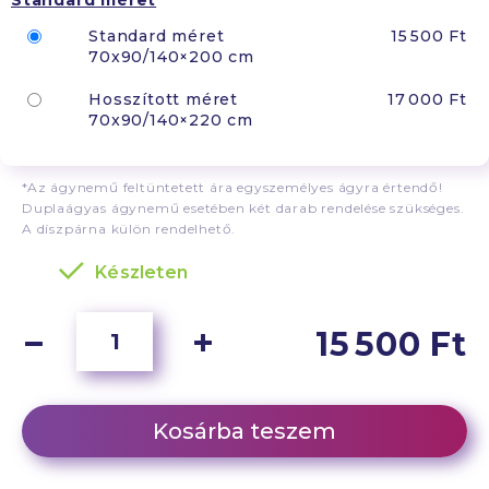
Standard méret
Standard méret
15 500 Ft
70x90/140×200 cm
Hosszított méret
17 000 Ft
70x90/140×220 cm
*Az ágynemű feltüntetett ára egyszemélyes ágyra értendő!
Duplaágyas ágynemű esetében két darab rendelése szükséges.
A díszpárna külön rendelhető.
Készleten
15 500 Ft
Kosárba teszem