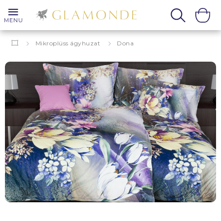
MENU
Mikroplüss ágyhuzat
Dona