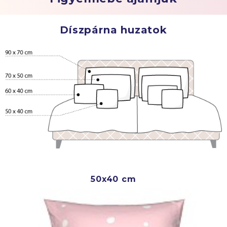
Díszpárna huzatok
50x40 cm