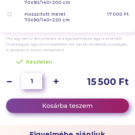
70x90/140×200 cm
Hosszított méret
17 000 Ft
70x90/140×220 cm
*Az ágynemű feltüntetett ára egyszemélyes ágyra értendő!
Duplaágyas ágynemű esetében két darab rendelése szükséges.
A díszpárna külön rendelhető.
Készleten
15 500 Ft
Kosárba teszem
Figyelmébe ajánljuk