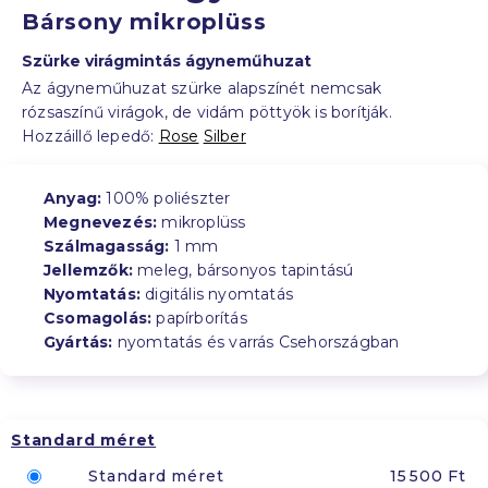
Bársony mikroplüss
Szürke virágmintás ágyneműhuzat
Az ágyneműhuzat szürke alapszínét nemcsak
rózsaszínű virágok, de vidám pöttyök is borítják.
Hozzáillő lepedő:
Rose
Silber
Anyag:
100% poliészter
Megnevezés:
mikroplüss
Szálmagasság:
1 mm
Jellemzők:
meleg, bársonyos tapintású
Nyomtatás:
digitális nyomtatás
Csomagolás:
papírborítás
Gyártás:
nyomtatás és varrás Csehországban
Standard méret
Standard méret
15 500 Ft