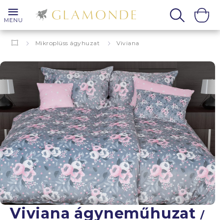
MENU
Mikroplüss ágyhuzat
Viviana
Viviana ágyneműhuzat
/