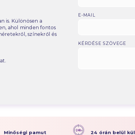
E-MAIL
n is. Különösen a
n, ahol minden fontos
éretekről, színekről és
KÉRDÉSE SZÖVEGE
at.
Minőségi pamut
24 órán belül kü