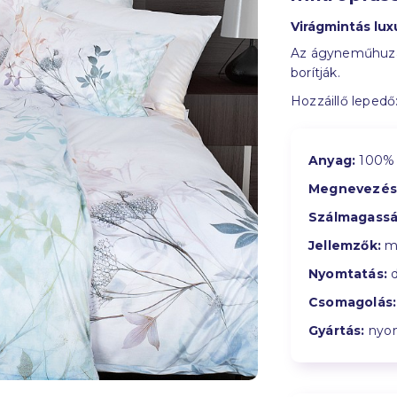
Virágmintás lu
Az ágyneműhuzat 
borítják.
Hozzáillő lepedő
Anyag:
100% 
Megnevezés
Szálmagassá
Jellemzők:
me
Nyomtatás:
d
Csomagolás:
Gyártás:
nyom