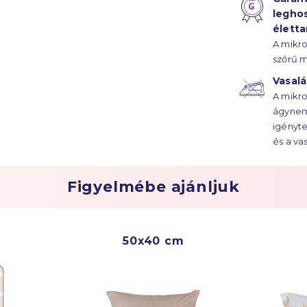
legho
élett
A mikr
szőrű m
az ágy
Vasal
évtized
A mikro
ágynem
igényte
és a va
szüksé
Figyelmébe ajánljuk
50x40 cm