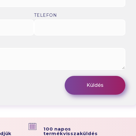
TELEFON
100 napos
ldjük
termékvisszaküldés