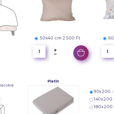
50x40 cm
2 500 Ft
60
Platin
racokra
90x200 -
140x200 
180x200 