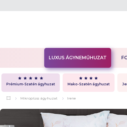
LUXUS ÁGYNEMŰHUZAT
F
Prémium-Szatén ágyhuzat
Mako-Szatén ágyhuzat
Je
Mikroplüss ágyhuzat
Irene