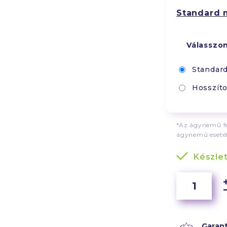
Standard 
Válasszo
Standar
Hosszíto
*Az ágynemű fe
ágynemű esetéb
Készle
Garant