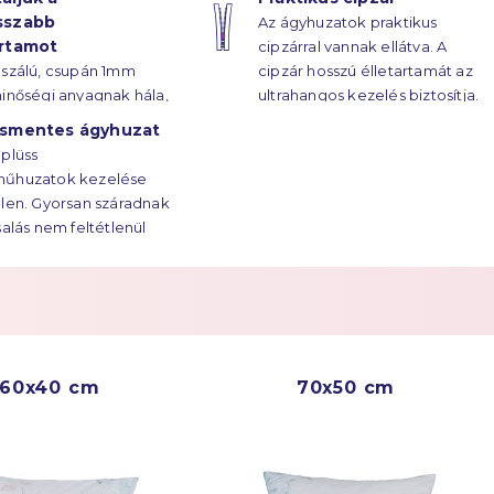
sszabb
Az ágyhuzatok praktikus
artamot
cipzárral vannak ellátva. A
oszálú, csupán 1mm
cipzár hosszú élletartamát az
inőségi anyagnak hála,
ultrahangos kezelés biztosítja.
huzatok élettartama
ásmentes ágyhuzat
ekre húzódik.
plüss
űhuzatok kezelése
len. Gyorsan száradnak
salás nem feltétlenül
ges.
60x40 cm
70x50 cm