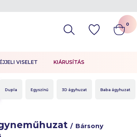
0
ÉJJELI VISELET
KIÁRUSÍTÁS
Dupla
Egyszínű
3D ágyhuzat
Baba ágyhuzat
ágyneműhuzat
/ Bársony
s