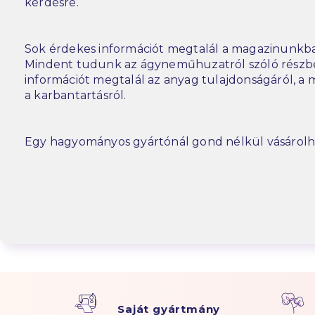
kérdésre.
Sok érdekes információt megtalál a magazinunkba
Mindent tudunk az ágyneműhuzatról szóló részbe
információt megtalál az anyag tulajdonságáról, a m
a karbantartásról.
Egy hagyományos gyártónál gond nélkül vásárolh
Saját gyártmány