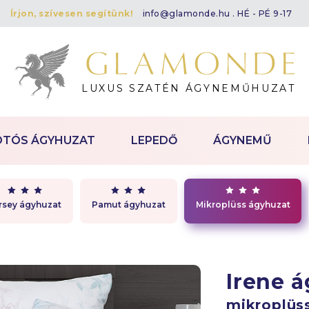
Írjon, szívesen segítünk!
info@glamonde.hu
. HÉ - PÉ 9-17
LUXUS SZATÉN ÁGYNEMŰHUZAT
OTÓS ÁGYHUZAT
LEPEDŐ
ÁGYNEMŰ
rsey ágyhuzat
Pamut ágyhuzat
Mikroplüss ágyhuzat
Irene 
mikroplüs