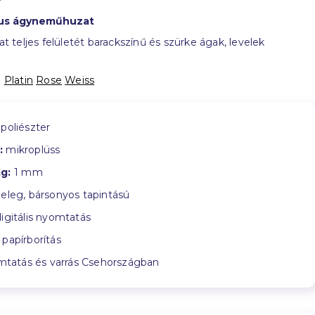
xus ágyneműhuzat
teljes felületét barackszínű és szürke ágak, levelek
:
Platin
Rose
Weiss
poliészter
:
mikroplüss
g:
1 mm
leg, bársonyos tapintású
igitális nyomtatás
papírborítás
tatás és varrás Csehországban