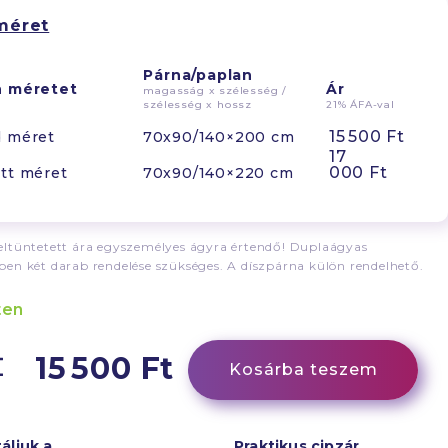
méret
Párna/paplan
n méretet
Ár
magasság x szélesség /
szélesség x hossz
21% ÁFA-val
15 500 Ft
d méret
70x90/140×200 cm
17
000 Ft
tt méret
70x90/140×220 cm
ltüntetett ára egyszemélyes ágyra értendő! Duplaágyas
en két darab rendelése szükséges. A díszpárna külön rendelhető.
ten
15 500 Ft
Kosárba teszem
áljuk a
Praktikus cipzár