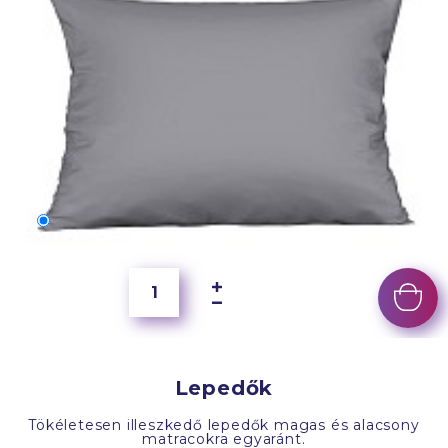
70x50 cm
4 000 Ft
Lepedők
Tökéletesen illeszkedő lepedők magas és alacsony
matracokra egyaránt.