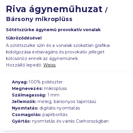
Riva ágyneműhuzat
/
Bársony mikroplüss
Sötétszürke ágynemű provokatív vonalak
tükröződésével
A sötétszürke szín és a vonalak szokatlan grafikai
kidolgozása extravagáns és provokatív jelleget
kölcsönöz ennek az ágyneműnek.
Hozzáillő lepedő:
Weiss
Anyag:
100% poliészter
Megnevezés:
mikroplüss
Szálmagasság:
1 mm
Jellemzők:
meleg, bársonyos tapintású
Nyomtatás:
digitális nyomtatás
Csomagolás:
papírborítás
Gyártás:
nyomtatás és varrás Csehországban