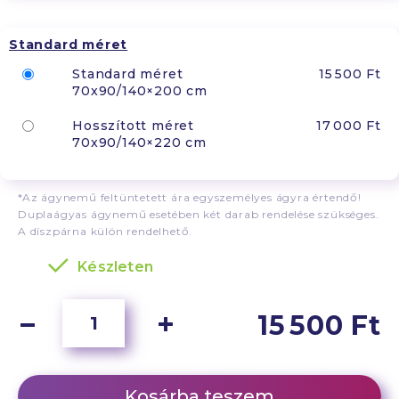
Standard méret
Standard méret
15 500 Ft
70x90/140×200 cm
Hosszított méret
17 000 Ft
70x90/140×220 cm
*Az ágynemű feltüntetett ára egyszemélyes ágyra értendő!
Duplaágyas ágynemű esetében két darab rendelése szükséges.
A díszpárna külön rendelhető.
Készleten
15 500 Ft
Kosárba teszem