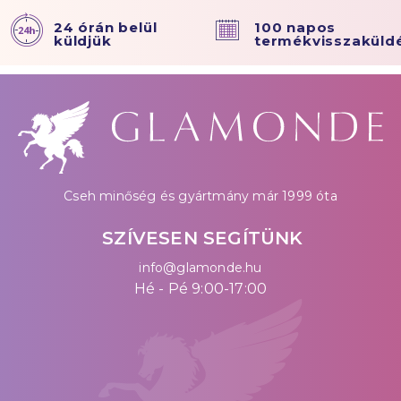
24 órán belül
100 napos
küldjük
termékvisszaküld
Cseh minőség és gyártmány már 1999 óta
SZÍVESEN SEGÍTÜNK
info@glamonde.hu
Hé - Pé 9:00-17:00