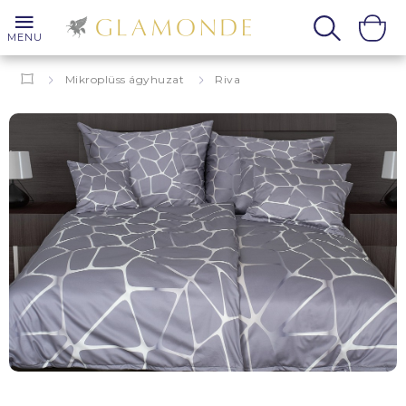
MENU
Mikroplüss ágyhuzat
Riva