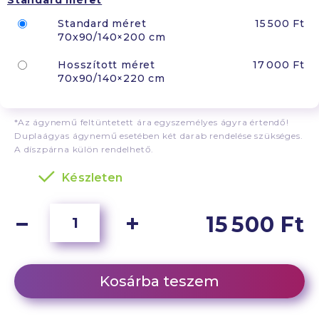
Standard méret
Standard méret
15 500 Ft
70x90/140×200 cm
Hosszított méret
17 000 Ft
70x90/140×220 cm
*Az ágynemű feltüntetett ára egyszemélyes ágyra értendő!
Duplaágyas ágynemű esetében két darab rendelése szükséges.
A díszpárna külön rendelhető.
Készleten
15 500 Ft
Kosárba teszem