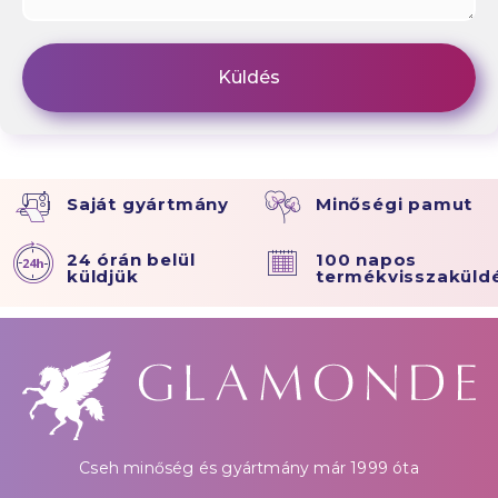
Saját gyártmány
Minőségi pamut
24 órán belül
100 napos
küldjük
termékvisszaküld
Cseh minőség és gyártmány már 1999 óta