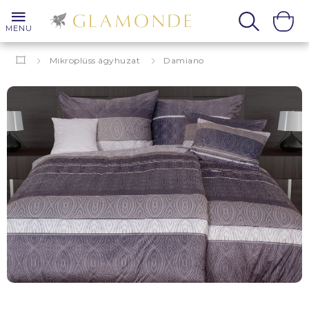
MENU
Mikroplüss ágyhuzat
Damiano