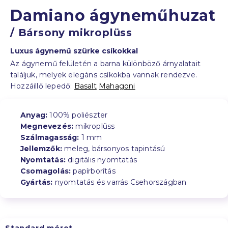
Damiano ágyneműhuzat
/ Bársony mikroplüss
Luxus ágynemű szürke csíkokkal
Az ágynemű felületén a barna különböző árnyalatait
találjuk, melyek elegáns csíkokba vannak rendezve.
Hozzáillő lepedő:
Basalt
Mahagoni
Anyag:
100% poliészter
Megnevezés:
mikroplüss
Szálmagasság:
1 mm
Jellemzők:
meleg, bársonyos tapintású
Nyomtatás:
digitális nyomtatás
Csomagolás:
papírborítás
Gyártás:
nyomtatás és varrás Csehországban