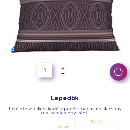
70x50 cm
4 000 Ft
Lepedők
Tökéletesen illeszkedő lepedők magas és alacsony
matracokra egyaránt.