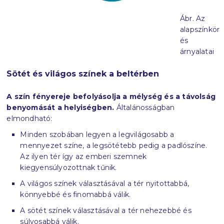
Ábr. Az
alapszínkör
és
árnyalatai
Sötét és világos színek a beltérben
A szín fényereje befolyásolja a mélység és a távolság
benyomását a helyiségben.
Általánosságban
elmondható:
Minden szobában legyen a legvilágosabb a
mennyezet színe, a legsötétebb pedig a padlószíne.
Az ilyen tér így az emberi szemnek
kiegyensúlyozottnak tűnik.
A világos színek választásával a tér nyitottabbá,
könnyebbé és finomabbá válik.
A sötét színek választásával a tér nehezebbé és
súlyosabbá válik.