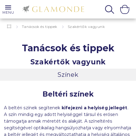
MENU
Tanácsok és tippek
Szakértők vagyunk
Tanácsok és tippek
Szakértők vagyunk
Színek
Beltéri színek
A beltéri színek segítenek
kifejezni a helyiség jellegét
.
A szín mindig egy adott helyiséggel társul és erősen
támogatja annak méretét és alakját.
A színeltérés
segítségével optikailag hangsúlyozhatja vagy elnyomhatja
a beltér jellegét és megváltoztathatja a helyiség általános