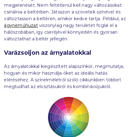
megjelenését.
Nem feltétlenül kell nagy változásokat
csinálnia a beltérben.
Játsszon a szövetek színével és
változtasson a beltéren, amikor kedve tartja.
Például,
az
ágyneműhuzat
viszonylag nagy területet foglal el a
hálószobában, így cseréjével könnyedén és gyorsan
változtathat a beltér jellegén.
Varázsoljon az árnyalatokkal
Az árnyalatokkal kiegészített alapszínkör, megmutatja,
hogyan és mikor használja őket az ideális hatás
eléréséhez. A színelméletről szóló cikkünkben többet
megtudhat az elosztásukról és kombinációjukról.