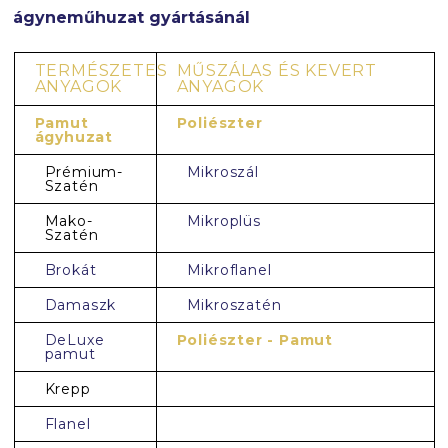
ágyneműhuzat gyártásánál
TERMÉSZETES
MŰSZÁLAS ÉS KEVERT
ANYAGOK
ANYAGOK
Pamut
Poliészter
ágyhuzat
Prémium-
Mikroszál
Szatén
Mako-
Mikroplüs
Szatén
Brokát
Mikroflanel
Damaszk
Mikroszatén
DeLuxe
Poliészter - Pamut
pamut
Krepp
Flanel