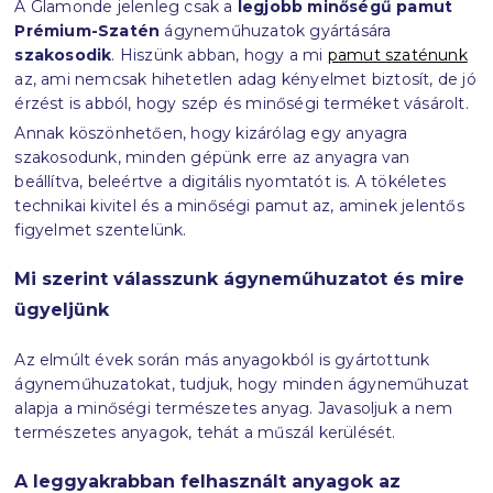
A Glamonde jelenleg csak a
legjobb minőségű pamut
Prémium-Szatén
ágyneműhuzatok gyártására
szakosodik
. Hiszünk abban, hogy a mi
pamut szaténunk
az, ami nemcsak hihetetlen adag kényelmet biztosít, de jó
érzést is abból, hogy szép és minőségi terméket vásárolt.
Annak köszönhetően, hogy kizárólag egy anyagra
szakosodunk, minden gépünk erre az anyagra van
beállítva, beleértve a digitális nyomtatót is. A tökéletes
technikai kivitel és a minőségi pamut az, aminek jelentős
figyelmet szentelünk.
Mi szerint válasszunk ágyneműhuzatot és mire
ügyeljünk
Az elmúlt évek során más anyagokból is gyártottunk
ágyneműhuzatokat, tudjuk, hogy minden ágyneműhuzat
alapja a minőségi természetes anyag. Javasoljuk a nem
természetes anyagok, tehát a műszál kerülését.
A leggyakrabban felhasznált anyagok az