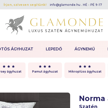
Írjon, szívesen segítünk!
info@glamonde.hu
. HÉ - PÉ 9-17
LUXUS SZATÉN ÁGYNEMŰHUZAT
OTÓS ÁGYHUZAT
LEPEDŐ
ÁGYNEMŰ
rsey ágyhuzat
Pamut ágyhuzat
Mikroplüss ágyhuzat
Norma
Szatén