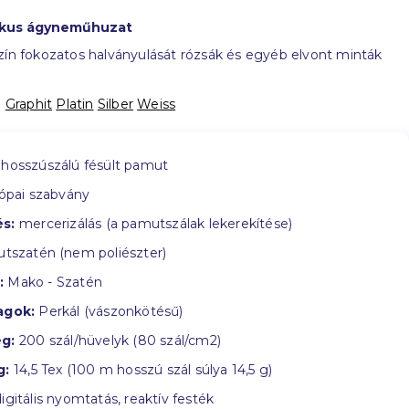
ikus ágyneműhuzat
zín fokozatos halványulását rózsák és egyéb elvont minták
:
Graphit
Platin
Silber
Weiss
hosszúszálú fésült pamut
ópai szabvány
s:
mercerizálás (a pamutszálak lekerekítése)
tszatén (nem poliészter)
:
Mako - Szatén
agok:
Perkál (vászonkötésű)
g:
200 szál/hüvelyk (80 szál/cm2)
g:
14,5 Tex (100 m hosszú szál súlya 14,5 g)
igitális nyomtatás, reaktív festék