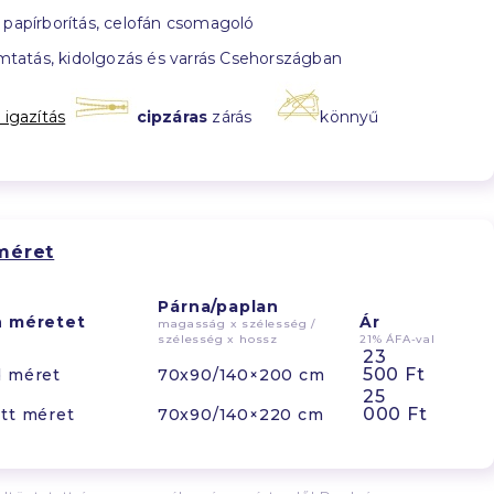
papírborítás, celofán csomagoló
tatás, kidolgozás és varrás Csehországban
 igazítás
cipzáras
zárás
könnyű
méret
Párna/paplan
n méretet
Ár
magasság x szélesség /
szélesség x hossz
21% ÁFA-val
23
500 Ft
d méret
70x90/140×200 cm
25
000 Ft
tt méret
70x90/140×220 cm