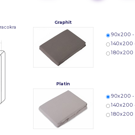
Graphit
racokra
90x200 -
140x200 
180x200 
Platin
90x200 -
140x200 
180x200 