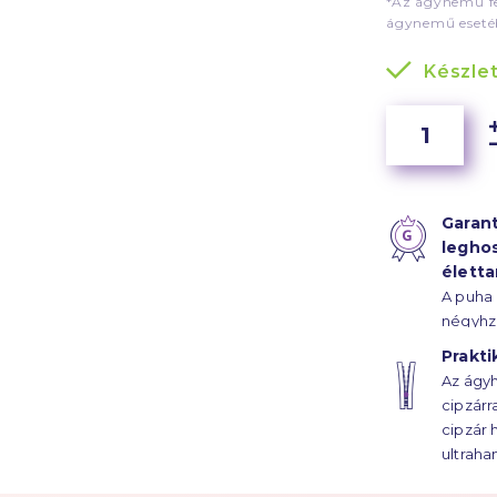
*Az ágynemű fe
ágynemű esetéb
Készle
Garant
legho
élett
A puha
négyhz
szál sű
Prakti
szaténk
Az ágyh
ágyhuz
cipzárr
évtized
cipzár 
ultraha