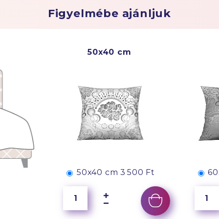
Figyelmébe ajánljuk
50x40 cm
50x40 cm
3 500 Ft
60