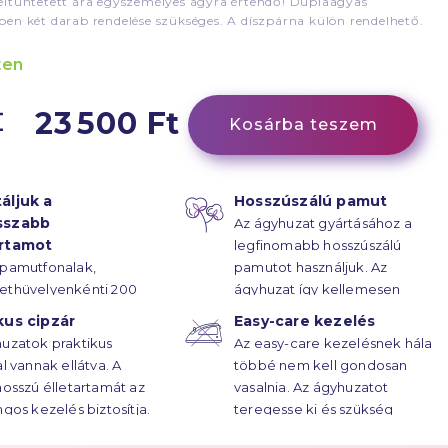
ltüntetett ára egyszemélyes ágyra értendő! Duplaágyas
en két darab rendelése szükséges. A díszpárna külön rendelhető.
ten
23 500 Ft
Kosárba teszem
áljuk a
Hosszúszálú pamut
sszabb
Az ágyhuzat gyártásához a
artamot
legfinomabb hosszúszálú
 pamutfonalak,
pamutot használjuk. Az
ethüvelyenkénti 200
ágyhuzat így kellemesen
rűsségű
puha.
kus cipzár
Easy-care kezelés
ötésének hála, az
uzatok praktikus
Az easy-care kezelésnek hála
atok élettartama
al vannak ellátva. A
többé nem kell gondosan
ekre húzódik.
hosszú élletartamát az
vasalnia. Az ágyhuzatot
ngos kezelés biztosítja.
teregesse ki és szükség
esetén vasalja át.
Többet a