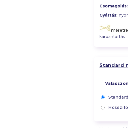
Csomagolás:
Gyártás:
nyom
méretre
karbantartás
Standard 
Válasszo
Standar
Hosszíto