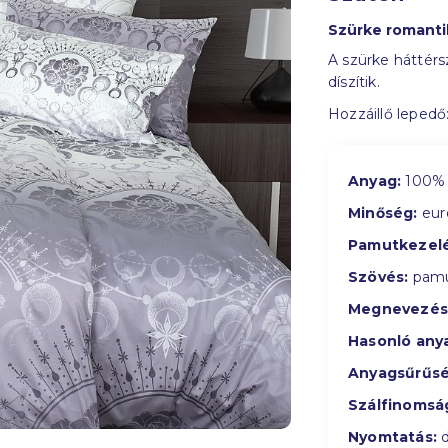
Szürke romant
A szürke háttérs
díszítik.
Hozzáillő lepedő
Anyag:
100% 
Minőség:
eur
Pamutkezelé
Szövés:
pamu
Megnevezés
Hasonló any
Anyagsűrűsé
Szálfinomsá
Nyomtatás:
d