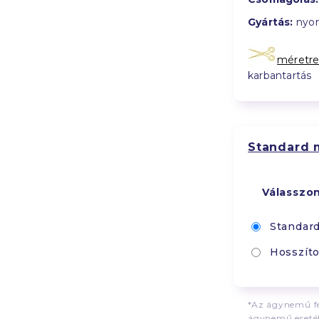
Gyártás:
nyom
méretre
karbantartás
Standard 
Válasszo
Standar
Hosszíto
*Az ágynemű fe
ágynemű esetéb