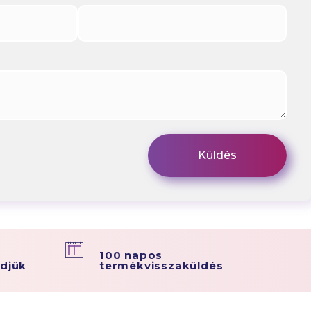
100 napos
ldjük
termékvisszaküldés