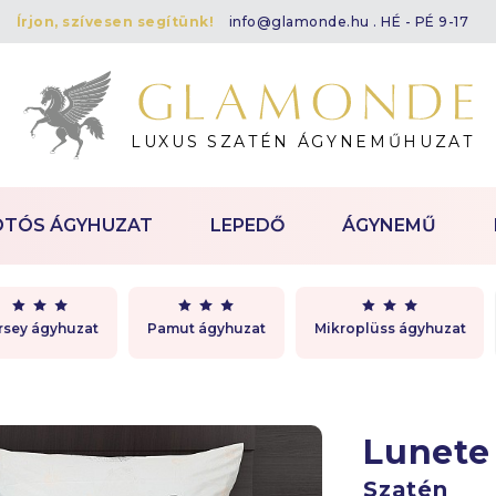
Írjon, szívesen segítünk!
info@glamonde.hu
. HÉ - PÉ 9-17
LUXUS SZATÉN ÁGYNEMŰHUZAT
OTÓS ÁGYHUZAT
LEPEDŐ
ÁGYNEMŰ
rsey ágyhuzat
Pamut ágyhuzat
Mikroplüss ágyhuzat
Lunet
Szatén