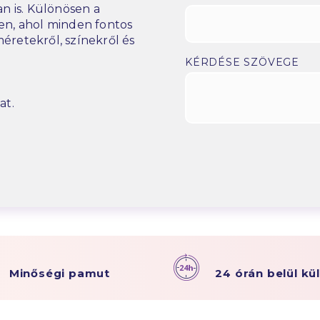
n is. Különösen a
n, ahol minden fontos
éretekről, színekről és
KÉRDÉSE SZÖVEGE
at.
Minőségi pamut
24 órán belül kü