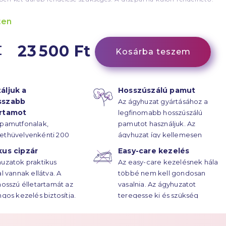
ten
23 500 Ft
Kosárba teszem
áljuk a
Hosszúszálú pamut
sszabb
Az ágyhuzat gyártásához a
artamot
legfinomabb hosszúszálú
 pamutfonalak,
pamutot használjuk. Az
ethüvelyenkénti 200
ágyhuzat így kellemesen
rűsségű
puha.
kus cipzár
Easy-care kezelés
ötésének hála, az
uzatok praktikus
Az easy-care kezelésnek hála
atok élettartama
al vannak ellátva. A
többé nem kell gondosan
ekre húzódik.
hosszú élletartamát az
vasalnia. Az ágyhuzatot
ngos kezelés biztosítja.
teregesse ki és szükség
esetén vasalja át.
Többet a
Easy Care