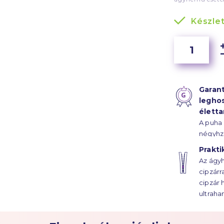
Készle
Garant
legho
élett
A puha
négyhz
szál sű
Prakti
szaténk
Az ágyh
ágyhuz
cipzárr
évtized
cipzár 
ultraha