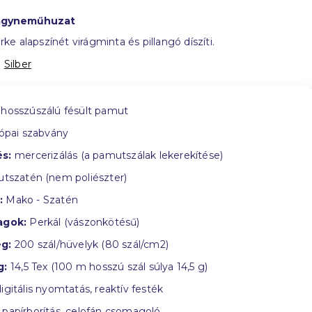
ágyneműhuzat
e alapszínét virágminta és pillangó díszíti.
:
Silber
hosszúszálú fésült pamut
ópai szabvány
s:
mercerizálás (a pamutszálak lekerekítése)
tszatén (nem poliészter)
:
Mako - Szatén
agok:
Perkál (vászonkötésű)
g:
200 szál/hüvelyk (80 szál/cm2)
g:
14,5 Tex (100 m hosszú szál súlya 14,5 g)
igitális nyomtatás, reaktív festék
papírborítás, celofán csomagoló