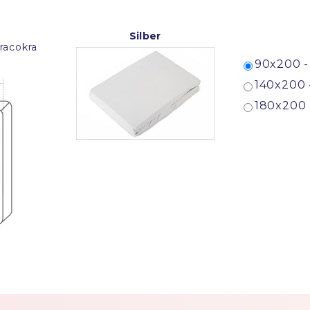
Silber
racokra
90x200 -
140x200 
180x200 