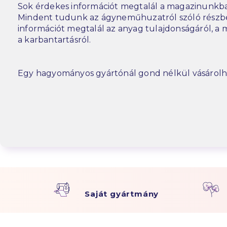
Sok érdekes információt megtalál a magazinunkba
Mindent tudunk az ágyneműhuzatról szóló részbe
információt megtalál az anyag tulajdonságáról, a m
a karbantartásról.
Egy hagyományos gyártónál gond nélkül vásárolh
Saját gyártmány