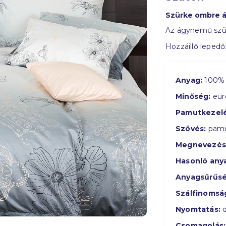
Szürke ombre 
Az ágynemű szürk
Hozzáillő lepedő
Anyag:
100% 
Minőség:
eur
Pamutkezelé
Szövés:
pamu
Megnevezés
Hasonló any
Anyagsűrűsé
Szálfinomsá
Nyomtatás:
d
Csomagolás: