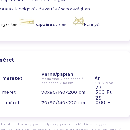
tatás, kidolgozás és varrás Csehországban
 igazítás
cipzáras
zárás
könnyű
méret
Párna/paplan
n méretet
Ár
magasság x szélesség /
szélesség x hossz
21% ÁFA-val
23
500 Ft
d méret
70x90/140×200 cm
25
000 Ft
tt méret
70x90/140×220 cm
ltüntetett ára egyszemélyes ágyra értendő! Duplaágyas
en két darab rendelése szükséges. A díszpárna külön rendelhető.