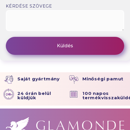
KÉRDÉSE SZÖVEGE
Saját gyártmány
Minőségi pamut
24 órán belül
100 napos
küldjük
termékvisszaküld