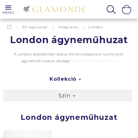
MENU
3D ágyhuzat
Világváros
London
London ágyneműhuzat
A London kedvelőinek tipikus látványoságokkal nyomtatott
ágyneműhuzatok részlegét hoztuk létre. Ezekről az
ágyhuzatokról nem hiányozhat a piros telefonfülke, a Big Ben
és a double decker. Fényképre emlékeztető nyomtatási
Kollekció
formában és játékosan rajzolt formában találja meg az
ágyhuzaton. Ha már volt Londonban, vagy csak készül,
örömét leli a minőségi fésült pamutban. A világutazók nem
Szín
hagyhatják figyelmen kívül a
Párizs
és a
New York
ágyneműhuzatokat sem.
London ágyneműhuzat