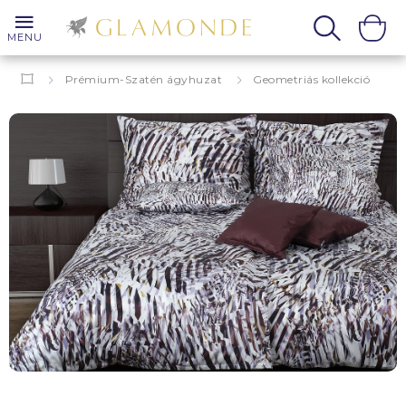
MENU
Prémium-Szatén ágyhuzat
Geometriás kollekció
Grafika
Franco