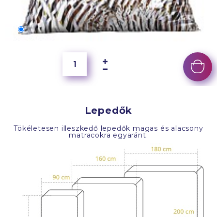
70x50 cm
6 500 Ft
Lepedők
Tökéletesen illeszkedő lepedők magas és alacsony
matracokra egyaránt.