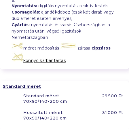
Nyomtatás:
digitális nyomtatás, reaktív festék
Csomagolás:
ajándékdoboz (csak két darab vagy
duplaméret esetén érvényes)
Gyártás:
nyomtatás és varrás Csehországban, a
nyomtatás utáni végső igazítások
Németországban
méret módosítás
zárása
cipzáros
könnyű karbantartás
Standard méret
Standard méret
29 500 Ft
70x90/140×200 cm
Hosszított méret
31 000 Ft
70x90/140×220 cm