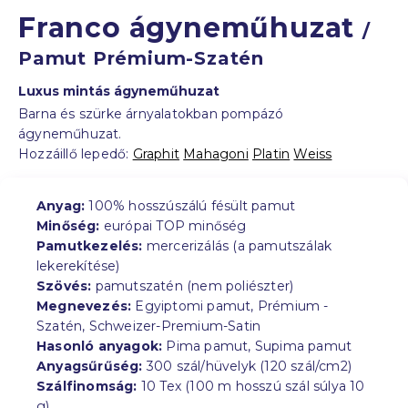
Franco ágyneműhuzat
/
Pamut Prémium-Szatén
Luxus mintás ágyneműhuzat
Barna és szürke árnyalatokban pompázó
ágyneműhuzat.
Hozzáillő lepedő:
Graphit
Mahagoni
Platin
Weiss
Anyag:
100% hosszúszálú fésült pamut
Minőség:
európai TOP minőség
Pamutkezelés:
mercerizálás (a pamutszálak
lekerekítése)
Szövés:
pamutszatén (nem poliészter)
Megnevezés:
Egyiptomi pamut, Prémium -
Szatén, Schweizer-Premium-Satin
Hasonló anyagok:
Pima pamut, Supima pamut
Anyagsűrűség:
300 szál/hüvelyk (120 szál/cm2)
Szálfinomság:
10 Tex (100 m hosszú szál súlya 10
g)