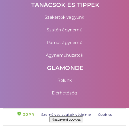
TANÁCSOK ÉS TIPPEK
Szakértők vagyunk
Szatén ágynemű
Pamut ágynemű
Ágyneműhuzatok
GLAMONDE
Rólunk
Elérhetőség
GDPR
Személyes adatok védelme
Cookies
Nastavení cookies