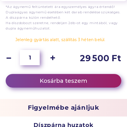
*Az ágynemű feltüntetett ára egyszemélyes ágyra értendő!
Duplaágyas ágynemű esetében két darab rendelése szükséges.
A díszpárna külön rendelhető.
Ha díszdobozt szeretne, rendeljen 2db-ot egy mintából, vagy
dupla ágyneműhuzatot.
Jelenleg gyártás alatt, szállítás 3 héten belül.
29 500 Ft
Kosárba teszem
Figyelmébe ajánljuk
Díszpárna huzatok