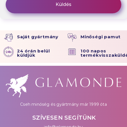
Saját gyártmány
Minőségi pamut
24 órán belül
100 napos
küldjük
termékvisszaküld
Cseh minőség és gyártmány már 1999 óta
SZÍVESEN SEGÍTÜNK
info@glamonde.hu