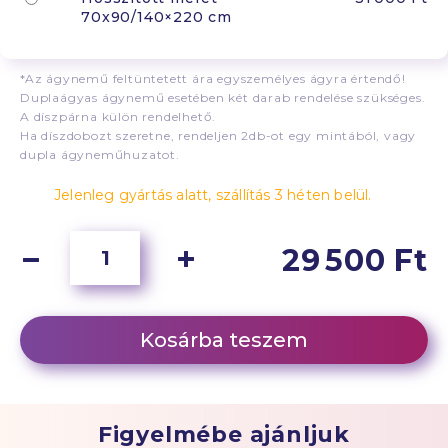
70x90/140×220 cm
*Az ágynemű feltüntetett ára egyszemélyes ágyra értendő!
Duplaágyas ágynemű esetében két darab rendelése szükséges.
A díszpárna külön rendelhető.
Ha díszdobozt szeretne, rendeljen 2db-ot egy mintából, vagy
dupla ágyneműhuzatot.
Jelenleg gyártás alatt, szállítás 3 héten belül.
29 500 Ft
Kosárba teszem
Figyelmébe ajánljuk