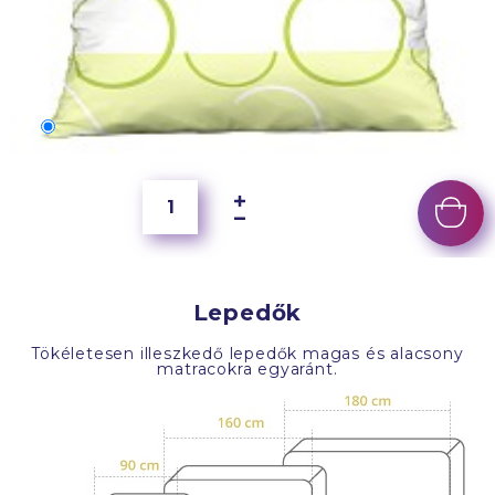
70x50 cm
6 500 Ft
Lepedők
Tökéletesen illeszkedő lepedők magas és alacsony
matracokra egyaránt.