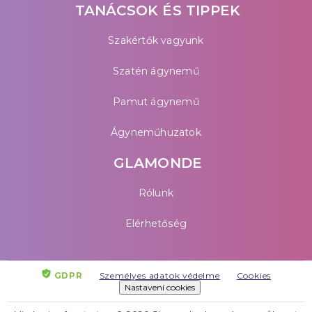
TANÁCSOK ÉS TIPPEK
Szakértők vagyunk
Szatén ágynemű
Pamut ágynemű
Ágyneműhuzatok
GLAMONDE
Rólunk
Elérhetőség
GDPR
Személyes adatok védelme
Cookies
Nastavení cookies