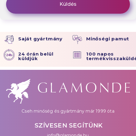
Saját gyártmány
Minőségi pamut
24 órán belül
100 napos
küldjük
termékvisszaküld
Cseh minőség és gyártmány már 1999 óta
SZÍVESEN SEGÍTÜNK
info@glamonde.hu