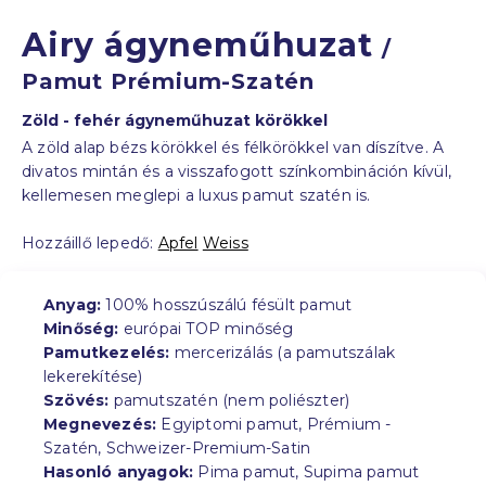
Airy ágyneműhuzat
/
Pamut Prémium-Szatén
Zöld - fehér ágyneműhuzat körökkel
A zöld alap bézs körökkel és félkörökkel van díszítve. A
divatos mintán és a visszafogott színkombináción kívül,
kellemesen meglepi a luxus pamut szatén is.
Hozzáillő lepedő:
Apfel
Weiss
Anyag:
100% hosszúszálú fésült pamut
Minőség:
európai TOP minőség
Pamutkezelés:
mercerizálás (a pamutszálak
lekerekítése)
Szövés:
pamutszatén (nem poliészter)
Megnevezés:
Egyiptomi pamut, Prémium -
Szatén, Schweizer-Premium-Satin
Hasonló anyagok:
Pima pamut, Supima pamut