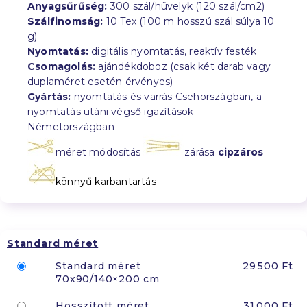
Anyagsűrűség:
300 szál/hüvelyk (120 szál/cm2)
Szálfinomság:
10 Tex (100 m hosszú szál súlya 10
g)
Nyomtatás:
digitális nyomtatás, reaktív festék
Csomagolás:
ajándékdoboz (csak két darab vagy
duplaméret esetén érvényes)
Gyártás:
nyomtatás és varrás Csehországban, a
nyomtatás utáni végső igazítások
Németországban
méret módosítás
zárása
cipzáros
könnyű karbantartás
Standard méret
Standard méret
29 500 Ft
70x90/140×200 cm
Hosszított méret
31 000 Ft