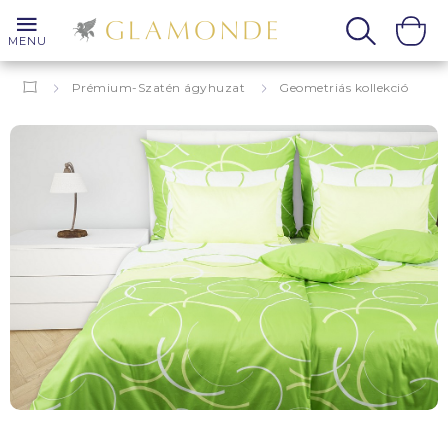
MENU
Prémium-Szatén ágyhuzat
Geometriás kollekció
Kör
Airy