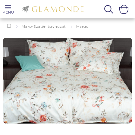
MENU
Mako-Szatén ágyhuzat
Margo