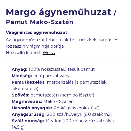
Margo ágyneműhuzat
/
Pamut Mako-Szatén
Virágmintás ágyneműhuzat
Az ágyneműhuzat fehér felületét türkizkék, sárgás és
rózsaszín virágmintja borítja.
Hozzáillő lepedő:
Weiss
Anyag:
100% hosszúszálú fésült pamut
Minőség:
európai szabvány
Pamutkezelés:
mercerizálás (a pamutszálak
lekerekítése)
Szövés:
pamutszatén (nem poliészter)
Megnevezés:
Mako - Szatén
Hasonló anyagok:
Perkál (vászonkötésű)
Anyagsűrűség:
200 szál/hüvelyk (80 szál/cm2)
Szálfinomság:
14,5 Tex (100 m hosszú szál súlya
14,5 g)