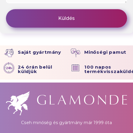
Saját gyártmány
Minőségi pamut
24 órán belül
100 napos
küldjük
termékvisszaküld
Cseh minőség és gyártmány már 1999 óta