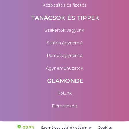
Kézbesítés és fizetés
TANÁCSOK ÉS TIPPEK
Szakértők vagyunk
Szatén ágynemű
Pamut ágynemű
Ágyneműhuzatok
GLAMONDE
Rólunk
Elérhetőség
GDPR
Személyes adatok védelme
Cookies