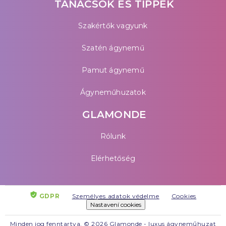
TANÁCSOK ÉS TIPPEK
Szakértők vagyunk
Szatén ágynemű
Pamut ágynemű
Ágyneműhuzatok
GLAMONDE
Rólunk
Elérhetőség
GDPR
Személyes adatok védelme
Cookies
Nastavení cookies
Minden jog fenntartva. © 2026 Glamonde - luxus ágyneműhuzat