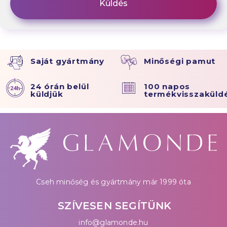
Saját gyártmány
Minőségi pamut
24 órán belül
100 napos
küldjük
termékvisszaküld
Cseh minőség és gyártmány már 1999 óta
SZÍVESEN SEGÍTÜNK
info@glamonde.hu