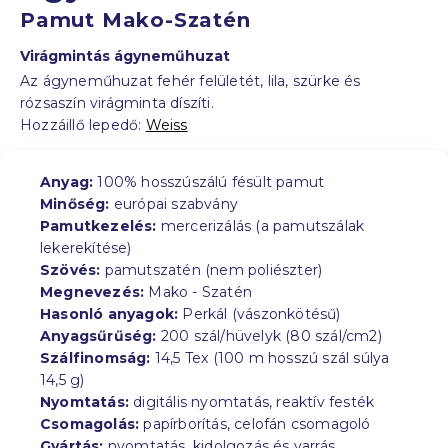
Pamut Mako-Szatén
Virágmintás ágyneműhuzat
Az ágyneműhuzat fehér felületét, lila, szürke és
rózsaszín virágminta díszíti.
Hozzáillő lepedő:
Weiss
Anyag:
100% hosszúszálú fésült pamut
Minőség:
európai szabvány
Pamutkezelés:
mercerizálás (a pamutszálak
lekerekítése)
Szövés:
pamutszatén (nem poliészter)
Megnevezés:
Mako - Szatén
Hasonló anyagok:
Perkál (vászonkötésű)
Anyagsűrűség:
200 szál/hüvelyk (80 szál/cm2)
Szálfinomság:
14,5 Tex (100 m hosszú szál súlya
14,5 g)
Nyomtatás:
digitális nyomtatás, reaktív festék
Csomagolás:
papírborítás, celofán csomagoló
Gyártás:
nyomtatás, kidolgozás és varrás