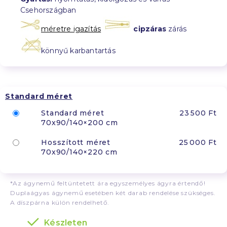
Csehországban
méretre igazítás
cipzáras
zárás
könnyű karbantartás
Standard méret
Standard méret
23 500 Ft
70x90/140×200 cm
Hosszított méret
25 000 Ft
70x90/140×220 cm
*Az ágynemű feltüntetett ára egyszemélyes ágyra értendő!
Duplaágyas ágynemű esetében két darab rendelése szükséges.
A díszpárna külön rendelhető.
Készleten