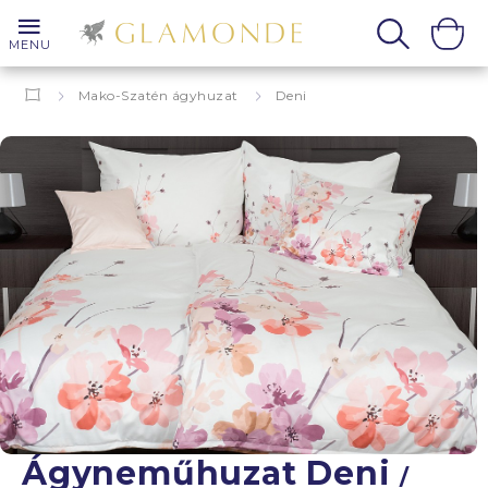
MENU
Mako-Szatén ágyhuzat
Deni
Ágyneműhuzat Deni
/