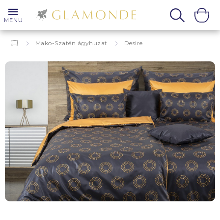
MENU
Mako-Szatén ágyhuzat
Desire