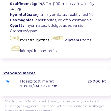
Szálfinomság:
14,5 Tex (100 m hosszú szál súlya
14,5 g)
Nyomtatás:
digitális nyomtatás, reaktív festék
Csomagolás:
papírborítás, celofán csomagoló
Gyártás:
nyomtatás, kidolgozás és varrás
Csehországban
méretre igazítás
cipzáras
zárás
könnyű karbantartás
Standard méret
Hosszított méret
25 000 Ft
70x90/140×220 cm
*Az ágynemű feltüntetett ára egyszemélyes ágyra értendő!
Duplaágyas ágynemű esetében két darab rendelése szükséges.
A díszpárna külön rendelhető.