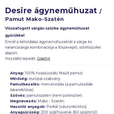
Desire ágyneműhuzat
/
Pamut Mako-Szatén
Visszafogott sárgás-szürke ágyneműhuzat
gyűrűkkel
Ennél a kétoldalas ágyneműhuzatnál a sárga és
narancssárga kombinációja a főszereplő, sötétszürke
alapon.
Hozzáillő lepedő:
Graphit
Anyag:
100% hosszúszálú fésült pamut
Minőség:
európai szabvány
Pamutkezelés:
mercerizálás (a pamutszálak
lekerekítése)
Szövés:
pamutszatén (nem poliészter)
Megnevezés:
Mako - Szatén
Hasonló anyagok:
Perkál (vászonkötésű)
Anyagsűrűség:
200 szál/hüvelyk (80 szál/cm2)