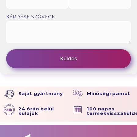
KÉRDÉSE SZÖVEGE
Saját gyártmány
Minőségi pamut
24 órán belül
100 napos
küldjük
termékvisszaküld