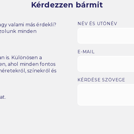
Kérdezzen bármit
NÉV ÉS UTÓNÉV
gy valami más érdekli?
szolunk minden
E-MAIL
n is. Különösen a
n, ahol minden fontos
éretekről, színekről és
KÉRDÉSE SZÖVEGE
at.