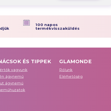
100 napos
ldjük
termékvisszaküldés
NÁCSOK ÉS TIPPEK
GLAMONDE
értők vagyunk
Rólunk
tén ágynemű
Elérhetőség
ut ágynemű
neműhuzatok