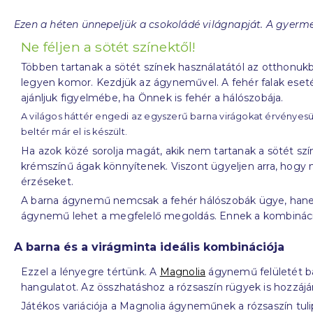
Ezen a héten ünnepeljük a csokoládé világnapját. A gyerm
Ne féljen a sötét színektől!
Többen tartanak a sötét színek használatától az otthonukb
legyen komor. Kezdjük az ágyneművel. A fehér falak eset
ajánljuk figyelmébe, ha Önnek is fehér a hálószobája.
A világos háttér engedi az egyszerű barna virágokat érvényesü
beltér már el is készült.
Ha azok közé sorolja magát, akik nem tartanak a sötét szí
krémszínű ágak könnyítenek. Viszont ügyeljen arra, hogy 
érzéseket.
A barna ágynemű nemcsak a fehér hálószobák ügye, ha
ágynemű lehet a megfelelő megoldás. Ennek a kombináción
A barna és a virágminta ideális kombinációja
Ezzel a lényegre tértünk. A
Magnolia
ágynemű felületét bar
hangulatot. Az összhatáshoz a rózsaszín rügyek is hozzá
Játékos variációja a Magnolia ágyneműnek a rózsaszín tuli