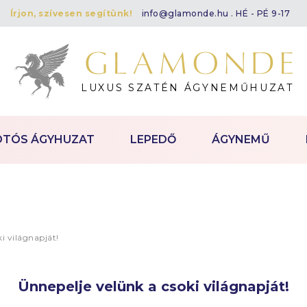
Írjon, szívesen segítünk!
info@glamonde.hu
. HÉ - PÉ 9-17
LUXUS SZATÉN ÁGYNEMŰHUZAT
OTÓS ÁGYHUZAT
LEPEDŐ
ÁGYNEMŰ
i világnapját!
Ünnepelje velünk a csoki világnapját!