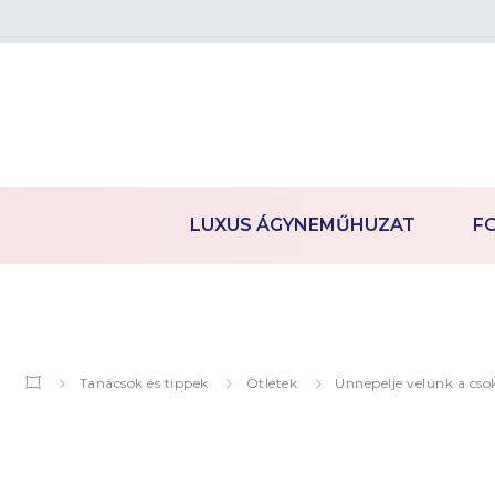
LUXUS ÁGYNEMŰHUZAT
F
Tanácsok és tippek
Ötletek
Ünnepelje velünk a csok