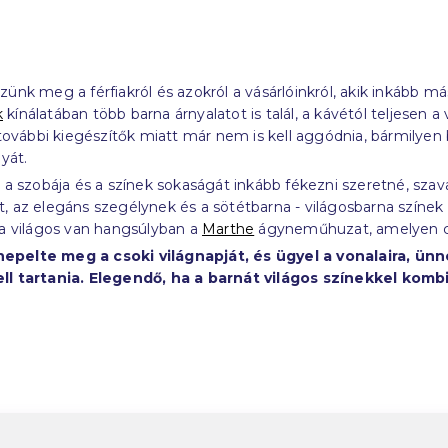
ünk meg a férfiakról és azokról a vásárlóinkról, akik inkább m
k
kínálatában több barna árnyalatot is talál, a kávétól teljesen a 
 további kiegészítők miatt már nem is kell aggódnia, bármilyen
gyát.
 a szobája és a színek sokaságát inkább fékezni szeretné, sza
az elegáns szegélynek és a sötétbarna - világosbarna színek ko
a világos van hangsúlyban a
Marthe
ágyneműhuzat, amelyen csa
pelte meg a csoki világnapját, és ügyel a vonalaira, ün
l tartania. Elegendő, ha a barnát világos színekkel komb