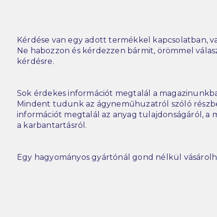
Kérdése van egy adott termékkel kapcsolatban, va
Ne habozzon és kérdezzen bármit, örömmel vála
kérdésre.
Sok érdekes információt megtalál a magazinunkba
Mindent tudunk az ágyneműhuzatról szóló részbe
információt megtalál az anyag tulajdonságáról, a m
a karbantartásról.
Egy hagyományos gyártónál gond nélkül vásárolh