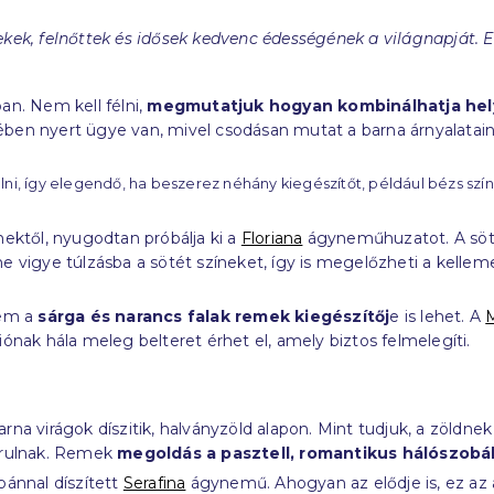
ekek, felnőttek és idősek kedvenc édességének a világnapját.
an. Nem kell félni,
megmutatjuk hogyan kombinálhatja hely
ében nyert ügye van, mivel csodásan mutat a barna árnyalata
lni, így elegendő, ha beszerez néhány kiegészítőt, például bézs szí
nektől, nyugodtan próbálja ki a
Floriana
ágyneműhuzatot. A söt
ne vigye túlzásba a sötét színeket, így is megelőzheti a kell
nem a
sárga és narancs falak remek kiegészítőj
e is lehet. A
ak hála meleg belteret érhet el, amely biztos felmelegíti.
na virágok díszitik, halványzöld alapon. Mint tudjuk, a zöldne
járulnak. Remek
megoldás a pasztell, romantikus hálószob
pánnal díszített
Serafina
ágynemű. Ahogyan az elődje is, ez az 