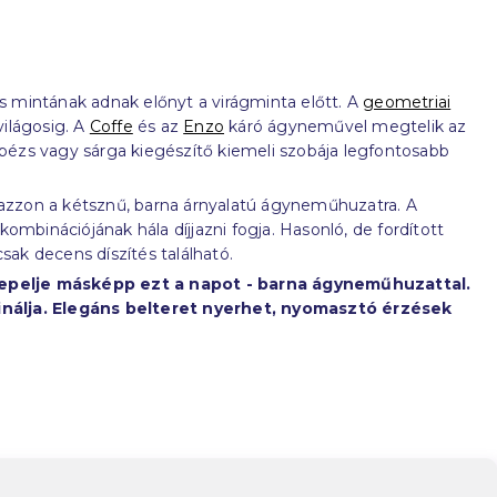
ás mintának adnak előnyt a virágminta előtt. A
geometriai
világosig. A
Coffe
és az
Enzo
káró ágyneművel megtelik az
 bézs vagy sárga kiegészítő kiemeli szobája legfontosabb
vazzon a kétsznű, barna árnyalatú ágyneműhuzatra. A
mbinációjának hála díjjazni fogja. Hasonló, de fordított
k decens díszítés található.
nepelje másképp ezt a napot - barna ágyneműhuzattal.
inálja. Elegáns belteret nyerhet, nyomasztó érzések