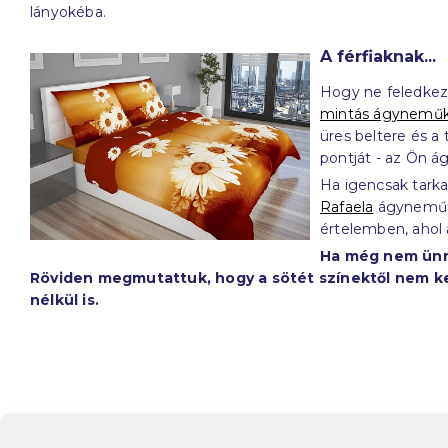
lányokéba.
A férfiaknak...
Hogy ne feledkezz
mintás ágynemű
üres beltere és a
pontját - az Ön á
Ha igencsak tarka
Rafaela
ágyneműt, 
értelemben, ahol 
Ha még nem ünne
Röviden megmutattuk, hogy a sötét színektől nem kel
nélkül is.