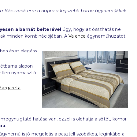
 Emlékezzünk erre a napra a legszebb barna ágyneműkkel!
esen a barnát belterével
úgy, hogy az összhatás ne
inak minden kombinációjában. A
Valence
ágyneműhuzatot
nben és az elegáns
étbarna alapon
emetlen nyomasztó
Margareta
k megynugtató hatása van, ezzel is oldhatja a sötét, komor
ába
.
ágynemű is jó megoldás a pasztell szobákba, leginkább a